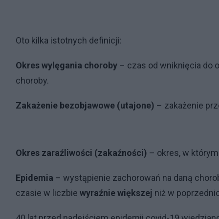
Oto kilka istotnych definicji:
Okres wylęgania choroby
– czas od wniknięcia do
choroby.
Zakażenie bezobjawowe (utajone)
– zakażenie prz
Okres zaraźliwości (zakaźności)
– okres, w który
Epidemia
– wystąpienie zachorowań na daną chorob
czasie w liczbie
wyraźnie większej
niż w poprzednic
40 lat przed nadejściem epidemii covid-19 wiedzian