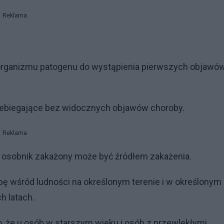
Reklama
 organizmu patogenu do wystąpienia pierwszych objawó
ebiegające bez widocznych objawów choroby.
Reklama
m osobnik zakażony może być źródłem zakażenia.
ę wśród ludności na określonym terenie i w określonym
h latach.
o, że u osób w starszym wieku i osób z przewlekłymi