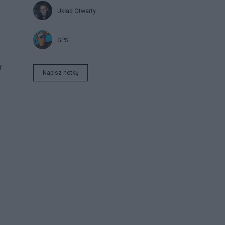
Układ Otwarty
GPS
w
Napisz notkę