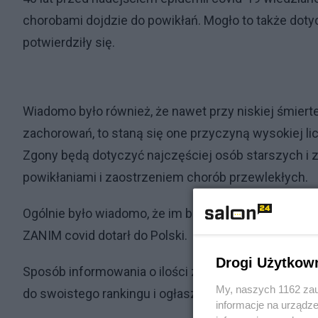
chorobami dojdzie do powikłań. Mogło to także dotyc
potwierdziły się.
Wiadomo było również, że nawet przy niskiej śmiert
zachorowań, to staną się one przyczyną wysokiej li
Zgony będą dotyczyć najczęściej osób starszych i
powikłaniami i zaostrzeniem chorób przewlekłych.
Ogólnie było wiadomo, że im bardziej masowe będą 
ZANIM covid dotarł do Polski.
Drogi Użytkow
Sposób informowania o ilości zakażeń i zgonów, w f
My, naszych 1162 zau
do swoistego rankingu i ogłaszania „rekordowych” w
informacje na urządze