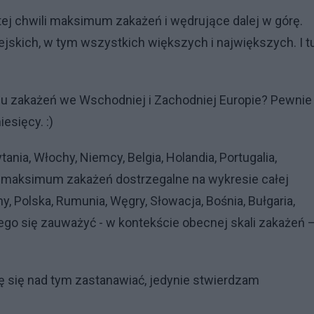
tej chwili maksimum zakażeń i wędrujące dalej w górę.
skich, w tym wszystkich większych i największych. I t
egu zakażeń we Wschodniej i Zachodniej Europie? Pewnie
esięcy. :)
tania, Włochy, Niemcy, Belgia, Holandia, Portugalia,
lne maksimum zakażeń dostrzegalne na wykresie całej
y, Polska, Rumunia, Węgry, Słowacja, Bośnia, Bułgaria,
ego się zauważyć - w kontekście obecnej skali zakażeń 
ję się nad tym zastanawiać, jedynie stwierdzam