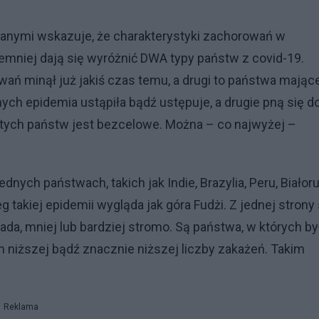
wanymi wskazuje, że charakterystyki zachorowań w
mniej dają się wyróżnić DWA typy państw z covid-19.
ń minął już jakiś czas temu, a drugi to państwa mające
ch epidemia ustąpiła bądź ustępuje, a drugie pną się d
 tych państw jest bezcelowe. Można – co najwyżej –
nych państwach, takich jak Indie, Brazylia, Peru, Białor
 takiej epidemii wygląda jak góra Fudżi. Z jednej strony 
ada, mniej lub bardziej stromo. Są państwa, w których by
niższej bądź znacznie niższej liczby zakażeń. Takim
Reklama