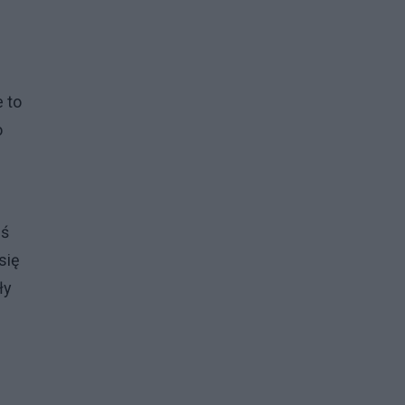
 to
o
uś
się
ły