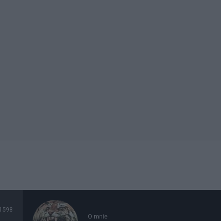
1598
O mnie