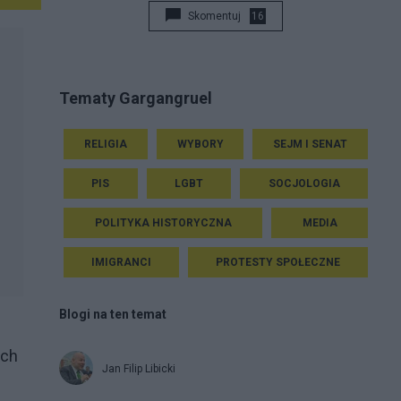
Skomentuj
16
Tematy Gargangruel
RELIGIA
WYBORY
SEJM I SENAT
PIS
LGBT
SOCJOLOGIA
POLITYKA HISTORYCZNA
MEDIA
IMIGRANCI
PROTESTY SPOŁECZNE
Blogi na ten temat
ych
Jan Filip Libicki