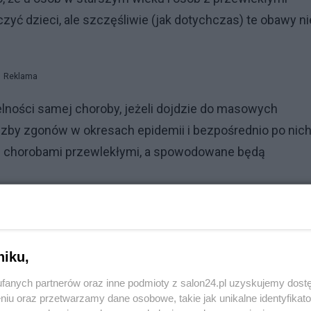
zyć dzieci, ale szczęśliwie (jak dotychczas) te obawy ni
Reklama
elności samej choroby, jeżeli dojdzie do masowych
czby zgonów w okresach epidemii i bezpośrednio po nich
 z chorobami przewlekłymi, a spowodowane będą
zachorowania tym będzie więcej zgonów i wiedziano to
niku,
ormie codziennych komunikatów jak na froncie, doprowa
fanych partnerów oraz inne podmioty z salon24.pl uzyskujemy dost
yników.
niu oraz przetwarzamy dane osobowe, takie jak unikalne identyfikat