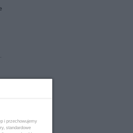
e
.
dził
ęp i przechowujemy
ory, standardowe