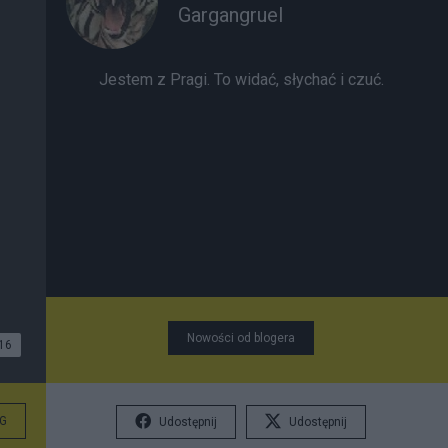
Gargangruel
Jestem z Pragi. To widać, słychać i czuć.
Nowości od blogera
16
G
Udostępnij
Udostępnij