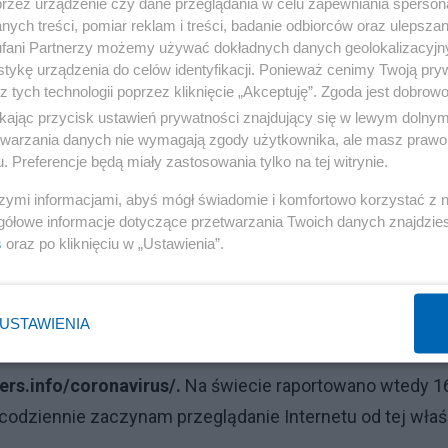
przez urządzenie czy dane przeglądania w celu zapewniania sperson
Reklama
ych treści, pomiar reklam i treści, badanie odbiorców oraz ulepszan
fani Partnerzy możemy używać dokładnych danych geolokalizacyjn
bieżących danych, a nie średnich z tygodnia czy dekady,
tykę urządzenia do celów identyfikacji. Ponieważ cenimy Twoją pry
z tych technologii poprzez kliknięcie „Akceptuję”. Zgoda jest dobro
ępnego dnia „znowu wzrost”. Ileż to już razy czytaliśmy 
ikając przycisk ustawień prywatności znajdujący się w lewym dolny
etwarzania danych nie wymagają zgody użytkownika, ale masz prawo 
. Preferencje będą miały zastosowania tylko na tej witrynie.
zi do ogłupienia widza lub czytelnika.
szymi informacjami, abyś mógł świadomie i komfortowo korzystać z
gółowe informacje dotyczące przetwarzania Twoich danych znajdzi
ach to DIAMETRALNIE odmienna sytuacja. 15 tys. w
s
oraz po kliknięciu w „Ustawienia”.
 Niemczech. Podawanie tych liczb bez żadnego komentar
USTAWIENIA
Reklama
rs.info/coronavirus/.
Na świecie raportowano wtedy 1
codziennie zaczynam przeglądanie Internetu od tej właś