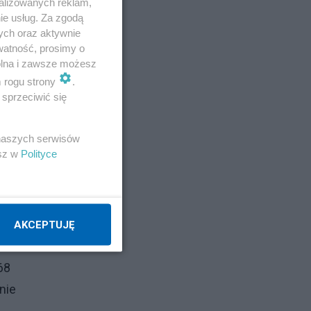
alizowanych reklam,
ie usług. Za zgodą
ych oraz aktywnie
watność, prosimy o
wolna i zawsze możesz
to
m rogu strony
.
sprzeciwić się
 naszych serwisów
esz w
Polityce
za
AKCEPTUJĘ
68
nie