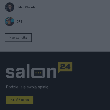
Układ Otwarty
GPS
Napisz notkę
Podziel się swoją opinią
ZAŁÓŻ BLOG