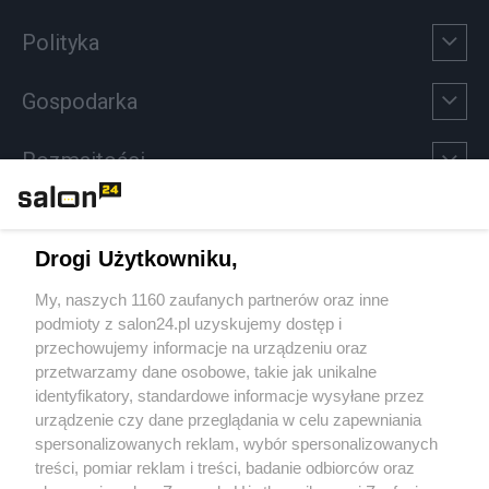
Polityka
Gospodarka
Rozmaitości
Technologie
Drogi Użytkowniku,
Sport
My, naszych 1160 zaufanych partnerów oraz inne
podmioty z salon24.pl uzyskujemy dostęp i
Społeczeństwo
przechowujemy informacje na urządzeniu oraz
przetwarzamy dane osobowe, takie jak unikalne
Kultura
identyfikatory, standardowe informacje wysyłane przez
urządzenie czy dane przeglądania w celu zapewniania
spersonalizowanych reklam, wybór spersonalizowanych
treści, pomiar reklam i treści, badanie odbiorców oraz