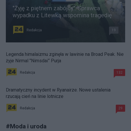
"Żyję z piętnem zabójcy". Sprawca
wypadku z Litewką wspomina tragedię
Redakcja
19
Legenda himalaizmu zginęła w lawinie na Broad Peak. Nie
żyje Nirmal "Nimsdai” Purja
Redakcja
132
Dramatyczny incydent w Ryanairze. Nowe ustalenia
rzucają cień na linie lotnicze
Redakcja
29
#
Moda i uroda