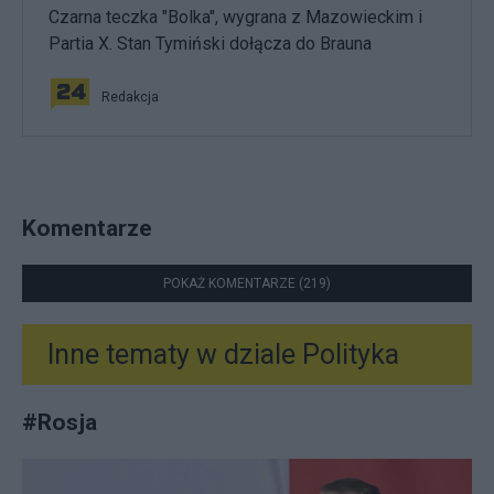
Czarna teczka "Bolka", wygrana z Mazowieckim i
Partia X. Stan Tymiński dołącza do Brauna
Redakcja
Komentarze
POKAŻ KOMENTARZE (219)
Inne tematy w dziale
Polityka
#
Rosja