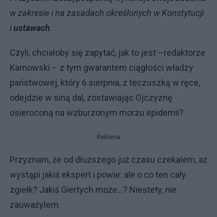
w zakresie i na zasadach określonych w Konstytucji
i
ustawach
.
Czyli, chciałoby się zapytać, jak to jest –redaktorze
Karnowski – z tym gwarantem ciągłości władzy
państwowej, który 6 sierpnia, z teczuszką w ręce,
odejdzie w siną dal, zostawiając Ojczyznę
osieroconą na wzburzonym morzu epidemii?
Reklama
Przyznam, że od dłuższego już czasu czekałem, aż
wystąpi jakiś ekspert i powie: ale o co ten cały
zgiełk? Jakiś Giertych może...? Niestety, nie
zauważyłem.