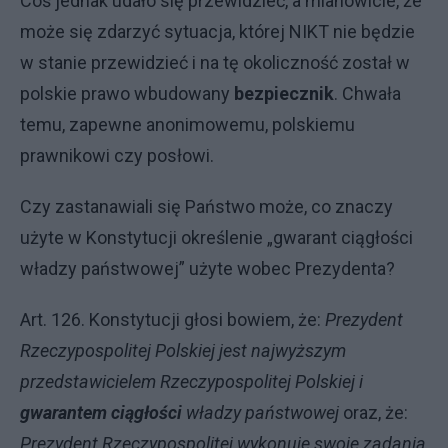
Coś jednak udało się przewidzieć, a mianowicie, że
może się zdarzyć sytuacja, której NIKT nie będzie
w stanie przewidzieć i na tę okoliczność został w
polskie prawo wbudowany
bezpiecznik
. Chwała
temu, zapewne anonimowemu, polskiemu
prawnikowi czy posłowi.
Czy zastanawiali się Państwo może, co znaczy
użyte w Konstytucji określenie „gwarant ciągłości
władzy państwowej” użyte wobec Prezydenta?
Art. 126. Konstytucji głosi bowiem, że:
Prezydent
Rzeczypospolitej Polskiej jest najwyższym
przedstawicielem Rzeczypospolitej Polskiej i
gwarantem ciągłości
władzy państwowej
oraz, że:
Prezydent Rzeczypospolitej wykonuje swoje zadania