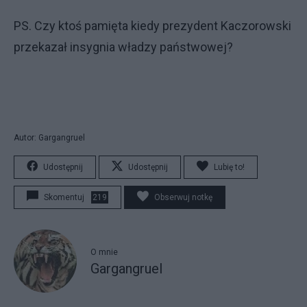
PS. Czy ktoś pamięta kiedy prezydent Kaczorowski
przekazał insygnia władzy państwowej?
Autor: Gargangruel
Udostępnij
Udostępnij
Lubię to!
Skomentuj
219
Obserwuj notkę
O mnie
Gargangruel