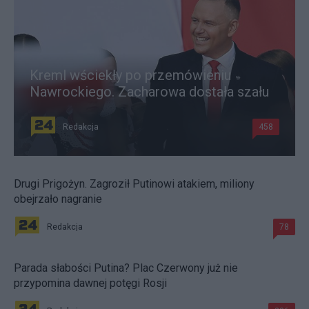
Kreml wściekły po przemówieniu
Nawrockiego. Zacharowa dostała szału
Redakcja
458
Drugi Prigożyn. Zagroził Putinowi atakiem, miliony
obejrzało nagranie
Redakcja
78
Parada słabości Putina? Plac Czerwony już nie
przypomina dawnej potęgi Rosji