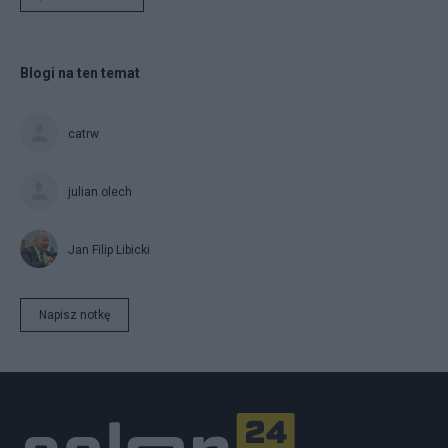
Blogi na ten temat
catrw
julian olech
Jan Filip Libicki
Napisz notkę