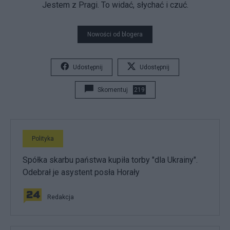
Jestem z Pragi. To widać, słychać i czuć.
Nowości od blogera
Udostępnij
Udostępnij
Skomentuj
219
Polityka
Spółka skarbu państwa kupiła torby "dla Ukrainy".
Odebrał je asystent posła Horały
Redakcja