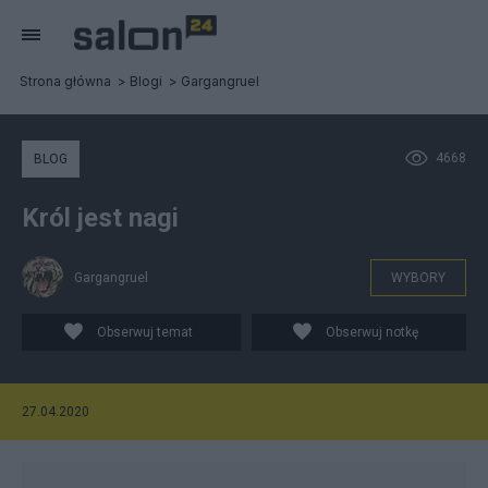
Strona główna
Blogi
Gargangruel
4668
BLOG
Król jest nagi
Gargangruel
WYBORY
Obserwuj temat
Obserwuj notkę
27.04.2020