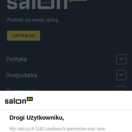
Podziel się swoją opinią
ZAŁÓŻ BLOG
Polityka
Gospodarka
Rozmaitości
Technologie
Drogi Użytkowniku,
Sport
My, naszych 1162 zaufanych partnerów oraz inne