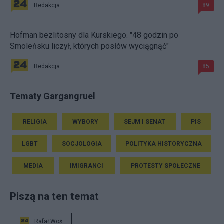
Redakcja
89
Hofman bezlitosny dla Kurskiego. "48 godzin po
Smoleńsku liczył, których posłów wyciągnąć"
Redakcja
85
Tematy Gargangruel
RELIGIA
WYBORY
SEJM I SENAT
PIS
LGBT
SOCJOLOGIA
POLITYKA HISTORYCZNA
MEDIA
IMIGRANCI
PROTESTY SPOŁECZNE
Piszą na ten temat
Rafał Woś