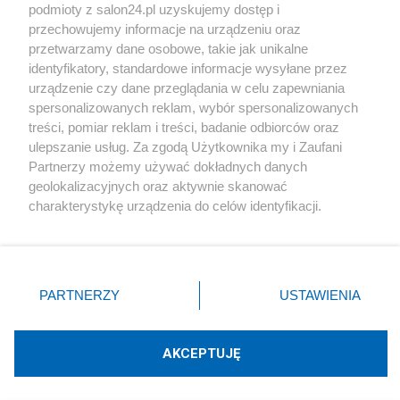
podmioty z salon24.pl uzyskujemy dostęp i
Społeczeństwo
przechowujemy informacje na urządzeniu oraz
przetwarzamy dane osobowe, takie jak unikalne
Kultura
identyfikatory, standardowe informacje wysyłane przez
urządzenie czy dane przeglądania w celu zapewniania
spersonalizowanych reklam, wybór spersonalizowanych
treści, pomiar reklam i treści, badanie odbiorców oraz
ulepszanie usług. Za zgodą Użytkownika my i Zaufani
X
Facebook
Instagram
Youtube
Partnerzy możemy używać dokładnych danych
geolokalizacyjnych oraz aktywnie skanować
charakterystykę urządzenia do celów identyfikacji.
Web Content Media sp. z o. o. © 2022
Ponieważ cenimy Twoją prywatność, prosimy o zgodę na
korzystanie z tych technologii poprzez kliknięcie
„Akceptuję”. Zgoda jest dobrowolna i zawsze możesz ją
Pomoc
O nas
Praca
Reklama
Kontakt
zmienić/wycofać klikając przycisk ustawień prywatności
PARTNERZY
USTAWIENIA
znajdujący się w lewym dolnym rogu strony
. Niektóre
rodzaje przetwarzania danych nie wymagają zgody
użytkownika, ale masz prawo sprzeciwić się takiemu
AKCEPTUJĘ
przetwarzaniu. Preferencje będą miały zastosowania tylko
Technologię dostarcza:
W3media.pl
na tej witrynie.