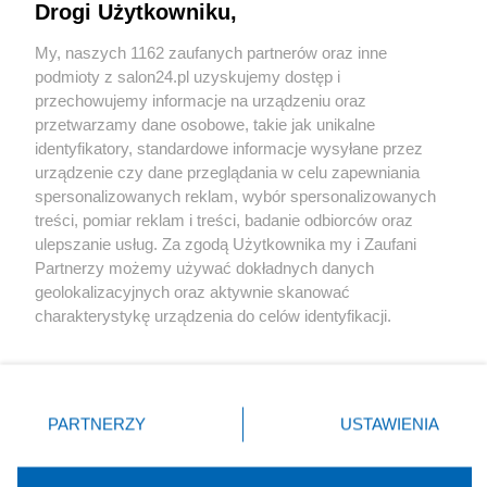
Drogi Użytkowniku,
Sport
My, naszych 1162 zaufanych partnerów oraz inne
podmioty z salon24.pl uzyskujemy dostęp i
Społeczeństwo
przechowujemy informacje na urządzeniu oraz
przetwarzamy dane osobowe, takie jak unikalne
Kultura
identyfikatory, standardowe informacje wysyłane przez
urządzenie czy dane przeglądania w celu zapewniania
spersonalizowanych reklam, wybór spersonalizowanych
treści, pomiar reklam i treści, badanie odbiorców oraz
ulepszanie usług. Za zgodą Użytkownika my i Zaufani
X
Facebook
Instagram
Youtube
Partnerzy możemy używać dokładnych danych
geolokalizacyjnych oraz aktywnie skanować
charakterystykę urządzenia do celów identyfikacji.
Web Content Media sp. z o. o. © 2022
Ponieważ cenimy Twoją prywatność, prosimy o zgodę na
korzystanie z tych technologii poprzez kliknięcie
„Akceptuję”. Zgoda jest dobrowolna i zawsze możesz ją
Pomoc
O nas
Praca
Reklama
Kontakt
zmienić/wycofać klikając przycisk ustawień prywatności
PARTNERZY
USTAWIENIA
znajdujący się w lewym dolnym rogu strony
. Niektóre
rodzaje przetwarzania danych nie wymagają zgody
użytkownika, ale masz prawo sprzeciwić się takiemu