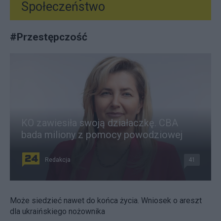
Społeczeństwo
#
Przestępczość
KO zawiesiła swoją działaczkę. CBA
bada miliony z pomocy powodziowej
Redakcja
41
Może siedzieć nawet do końca życia. Wniosek o areszt
dla ukraińskiego nożownika