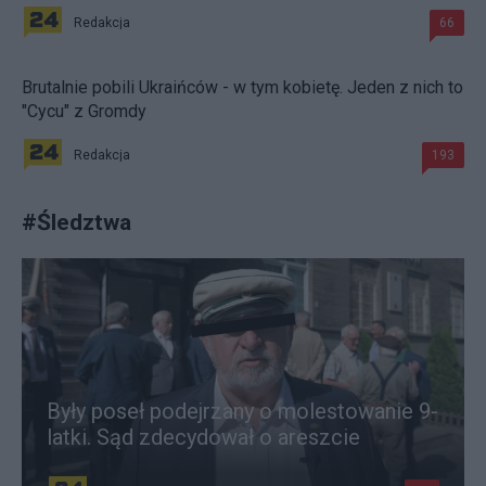
Redakcja
66
Brutalnie pobili Ukraińców - w tym kobietę. Jeden z nich to
"Cycu" z Gromdy
Redakcja
193
#
Śledztwa
Były poseł podejrzany o molestowanie 9-
latki. Sąd zdecydował o areszcie