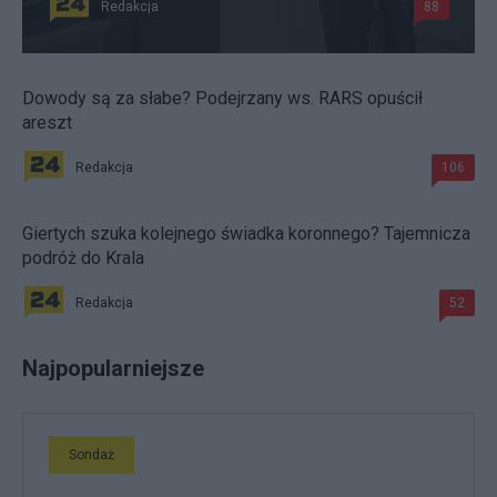
Redakcja
88
Dowody są za słabe? Podejrzany ws. RARS opuścił
areszt
Redakcja
106
Giertych szuka kolejnego świadka koronnego? Tajemnicza
podróż do Krala
Redakcja
52
Najpopularniejsze
Sondaż