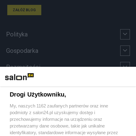
ZAŁÓŻ BLOG
Polityka
Gospodarka
Rozmaitości
Technologie
Drogi Użytkowniku,
Sport
My, naszych 1162 zaufanych partnerów oraz inne
podmioty z salon24.pl uzyskujemy dostęp i
Społeczeństwo
przechowujemy informacje na urządzeniu oraz
przetwarzamy dane osobowe, takie jak unikalne
Kultura
identyfikatory, standardowe informacje wysyłane przez