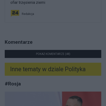
ofiar trzęsienia ziemi
Redakcja
Komentarze
POKAŻ KOMENTARZE (48)
Inne tematy w dziale
Polityka
#
Rosja