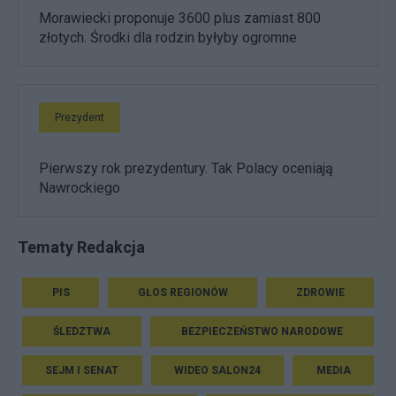
Morawiecki proponuje 3600 plus zamiast 800
złotych. Środki dla rodzin byłyby ogromne
Prezydent
Pierwszy rok prezydentury. Tak Polacy oceniają
Nawrockiego
Tematy Redakcja
PIS
GŁOS REGIONÓW
ZDROWIE
ŚLEDZTWA
BEZPIECZEŃSTWO NARODOWE
SEJM I SENAT
WIDEO SALON24
MEDIA