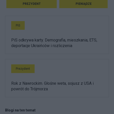
PREZYDENT
PIENIĄDZE
PiS
PiS odkrywa karty. Demografia, mieszkania, ETS,
deportacje Ukraińców i rozliczenia
Prezydent
Rok z Nawrockim. Głośne weta, sojusz z USA i
powrót do Trójmorza
Blogi na ten temat