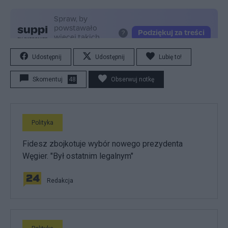
Udostępnij
Udostępnij
Lubię to!
Skomentuj
48
Obserwuj notkę
Polityka
Fidesz zbojkotuje wybór nowego prezydenta
Węgier. "Był ostatnim legalnym"
Redakcja