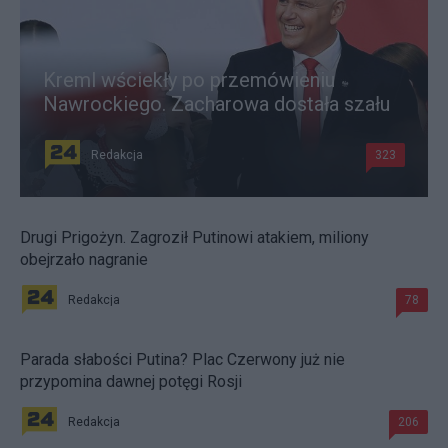
Kreml wściekły po przemówieniu
Nawrockiego. Zacharowa dostała szału
Redakcja
323
Drugi Prigożyn. Zagroził Putinowi atakiem, miliony
obejrzało nagranie
Redakcja
78
Parada słabości Putina? Plac Czerwony już nie
przypomina dawnej potęgi Rosji
Redakcja
206