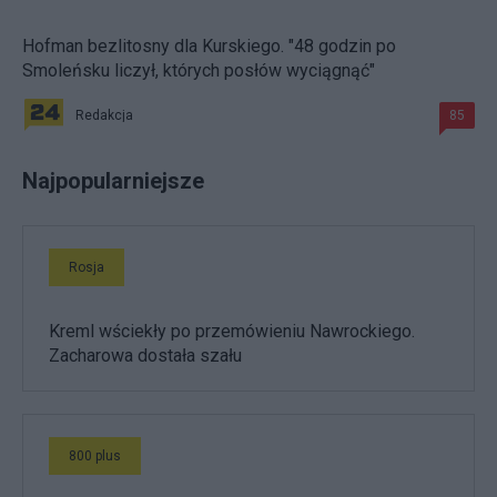
Hofman bezlitosny dla Kurskiego. "48 godzin po
Smoleńsku liczył, których posłów wyciągnąć"
Redakcja
85
Najpopularniejsze
Rosja
Kreml wściekły po przemówieniu Nawrockiego.
Zacharowa dostała szału
800 plus