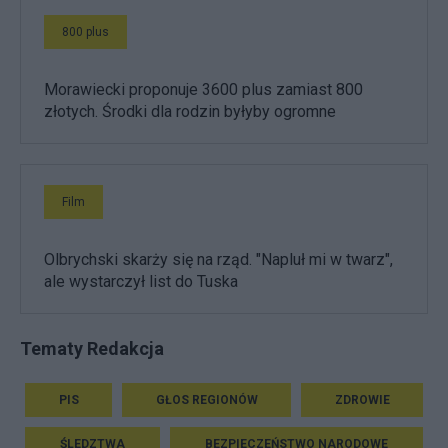
800 plus
Morawiecki proponuje 3600 plus zamiast 800
złotych. Środki dla rodzin byłyby ogromne
Film
Olbrychski skarży się na rząd. "Napluł mi w twarz",
ale wystarczył list do Tuska
Tematy Redakcja
PIS
GŁOS REGIONÓW
ZDROWIE
ŚLEDZTWA
BEZPIECZEŃSTWO NARODOWE