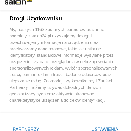
Technologie
Drogi Użytkowniku,
Sport
My, naszych 1162 zaufanych partnerów oraz inne
podmioty z salon24.pl uzyskujemy dostęp i
Społeczeństwo
przechowujemy informacje na urządzeniu oraz
przetwarzamy dane osobowe, takie jak unikalne
Kultura
identyfikatory, standardowe informacje wysyłane przez
urządzenie czy dane przeglądania w celu zapewniania
spersonalizowanych reklam, wybór spersonalizowanych
treści, pomiar reklam i treści, badanie odbiorców oraz
ulepszanie usług. Za zgodą Użytkownika my i Zaufani
X
Facebook
Instagram
Youtube
Partnerzy możemy używać dokładnych danych
geolokalizacyjnych oraz aktywnie skanować
charakterystykę urządzenia do celów identyfikacji.
Web Content Media sp. z o. o. © 2022
Ponieważ cenimy Twoją prywatność, prosimy o zgodę na
korzystanie z tych technologii poprzez kliknięcie
„Akceptuję”. Zgoda jest dobrowolna i zawsze możesz ją
Pomoc
O nas
Praca
Reklama
Kontakt
zmienić/wycofać klikając przycisk ustawień prywatności
PARTNERZY
USTAWIENIA