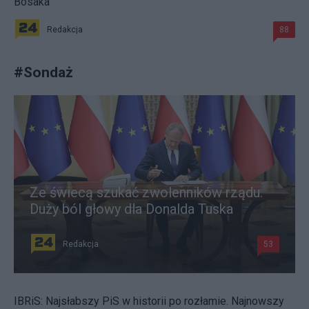
Bosaka
Redakcja
88
#
Sondaż
Ze świecą szukać zwolenników rządu.
Duży ból głowy dla Donalda Tuska
Redakcja
53
IBRiS: Najsłabszy PiS w historii po rozłamie. Najnowszy