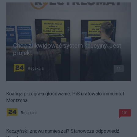
Chcą zlikwidować system kaucyjny. Jest
projekt
Redakcja
11
Koalicja przegrała głosowanie. PiS uratowało immunitet
Mentzena
Redakcja
101
Kaczyński znowu namieszał? Stanowcza odpowiedź