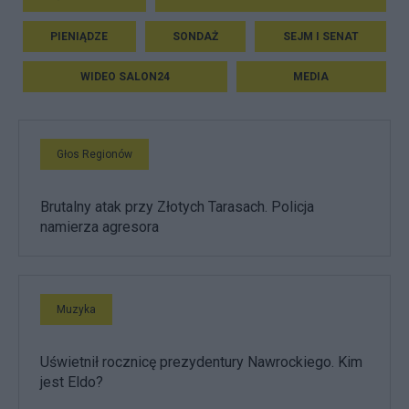
PIENIĄDZE
SONDAŻ
SEJM I SENAT
WIDEO SALON24
MEDIA
Głos Regionów
Brutalny atak przy Złotych Tarasach. Policja
namierza agresora
Muzyka
Uświetnił rocznicę prezydentury Nawrockiego. Kim
jest Eldo?