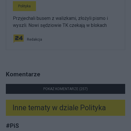
Polityka
Przyjechali busem z walizkami, złożyli pismo i
wyszli. Nowi sędziowie TK czekają w blokach
Redakcja
Komentarze
POKAŻ KOMENTARZE (257)
Inne tematy w dziale
Polityka
#
PiS