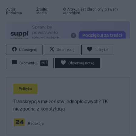
Autor:
Źródło:
© Artykuł jest chroniony prawem
Redakcja
Media
autorskim.
Udostępnij
Udostępnij
Lubię to!
Skomentuj
257
Obserwuj notkę
Polityka
Transkrypcja małżeństw jednopłciowych? TK:
niezgodna z konstytucją
Redakcja