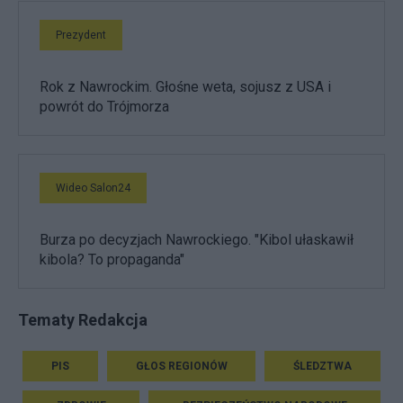
Prezydent
Rok z Nawrockim. Głośne weta, sojusz z USA i
powrót do Trójmorza
Wideo Salon24
Burza po decyzjach Nawrockiego. "Kibol ułaskawił
kibola? To propaganda"
Tematy Redakcja
PIS
GŁOS REGIONÓW
ŚLEDZTWA