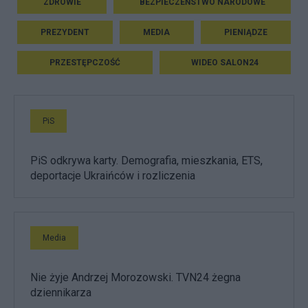
ZDROWIE
BEZPIECZEŃSTWO NARODOWE
PREZYDENT
MEDIA
PIENIĄDZE
PRZESTĘPCZOŚĆ
WIDEO SALON24
PiS
PiS odkrywa karty. Demografia, mieszkania, ETS,
deportacje Ukraińców i rozliczenia
Media
Nie żyje Andrzej Morozowski. TVN24 żegna
dziennikarza