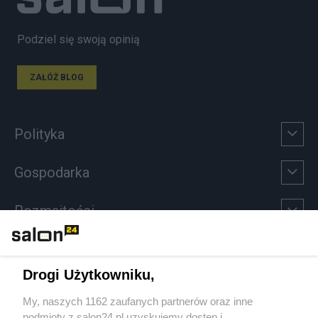
Podziel się swoją opinią
ZAŁÓŻ BLOG
Polityka
Gospodarka
Rozmaitości
Technologie
Drogi Użytkowniku,
Sport
My, naszych 1162 zaufanych partnerów oraz inne
podmioty z salon24.pl uzyskujemy dostęp i