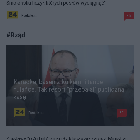
Smoleńsku liczył, których posłów wyciągnąć"
Redakcja
85
#
Rząd
Karaoke, basen z kulkami i tańce
hulańce. Tak resort "przepalał" publiczną
kasę
Redakcja
60
Z ustawy "o Airbnb" zniknęły kluczowe zapisy. Ministra