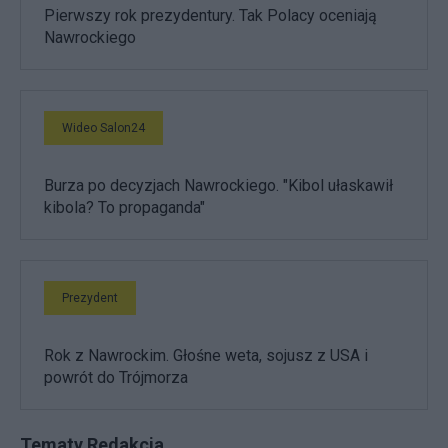
Pierwszy rok prezydentury. Tak Polacy oceniają
Nawrockiego
Wideo Salon24
Burza po decyzjach Nawrockiego. "Kibol ułaskawił
kibola? To propaganda"
Prezydent
Rok z Nawrockim. Głośne weta, sojusz z USA i
powrót do Trójmorza
Tematy Redakcja