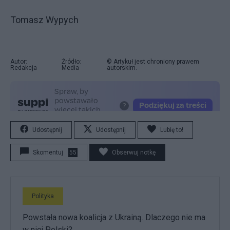
Tomasz Wypych
Autor:
Źródło:
© Artykuł jest chroniony prawem
Redakcja
Media
autorskim.
Udostępnij
Udostępnij
Lubię to!
Skomentuj
55
Obserwuj notkę
Polityka
Powstała nowa koalicja z Ukrainą. Dlaczego nie ma
w niej Polski?