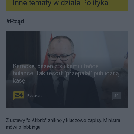
Inne tematy w dziale
Polityka
#
Rząd
Karaoke, basen z kulkami i tańce
hulańce. Tak resort "przepalał" publiczną
kasę
Redakcja
50
Z ustawy "o Airbnb" zniknęły kluczowe zapisy. Ministra
mówi o lobbingu