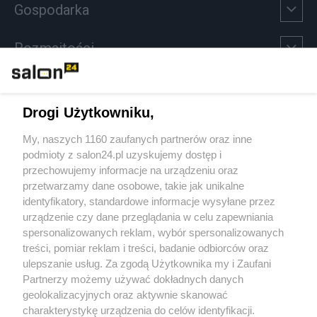
Gospodarka
Rozmaitości
Technologie
Drogi Użytkowniku,
Sport
My, naszych 1160 zaufanych partnerów oraz inne
podmioty z salon24.pl uzyskujemy dostęp i
Społeczeństwo
przechowujemy informacje na urządzeniu oraz
przetwarzamy dane osobowe, takie jak unikalne
Kultura
identyfikatory, standardowe informacje wysyłane przez
urządzenie czy dane przeglądania w celu zapewniania
spersonalizowanych reklam, wybór spersonalizowanych
treści, pomiar reklam i treści, badanie odbiorców oraz
ulepszanie usług. Za zgodą Użytkownika my i Zaufani
X
Facebook
Instagram
Youtube
Partnerzy możemy używać dokładnych danych
geolokalizacyjnych oraz aktywnie skanować
charakterystykę urządzenia do celów identyfikacji.