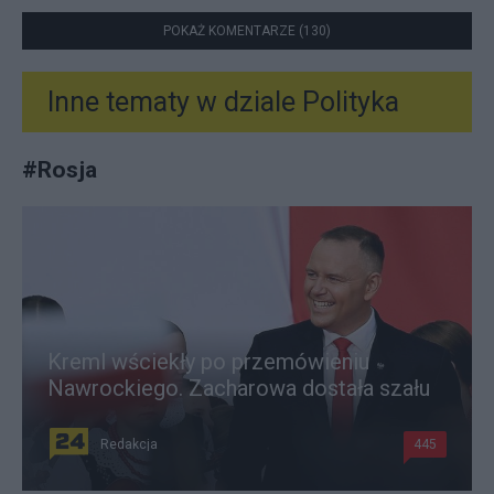
POKAŻ KOMENTARZE (130)
Inne tematy w dziale
Polityka
#
Rosja
Kreml wściekły po przemówieniu
Nawrockiego. Zacharowa dostała szału
Redakcja
445