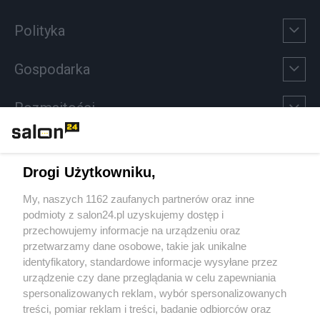
Polityka
Gospodarka
Rozmaitości
Technologie
Drogi Użytkowniku,
Sport
My, naszych 1162 zaufanych partnerów oraz inne
podmioty z salon24.pl uzyskujemy dostęp i
Społeczeństwo
przechowujemy informacje na urządzeniu oraz
przetwarzamy dane osobowe, takie jak unikalne
Kultura
identyfikatory, standardowe informacje wysyłane przez
urządzenie czy dane przeglądania w celu zapewniania
spersonalizowanych reklam, wybór spersonalizowanych
treści, pomiar reklam i treści, badanie odbiorców oraz