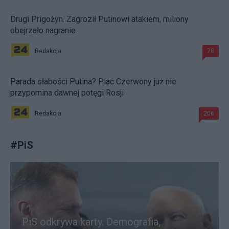
Drugi Prigożyn. Zagroził Putinowi atakiem, miliony
obejrzało nagranie
Redakcja
78
Parada słabości Putina? Plac Czerwony już nie
przypomina dawnej potęgi Rosji
Redakcja
206
#
PiS
PiS odkrywa karty. Demografia,