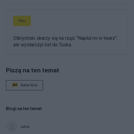
Film
Olbrychski skarży się na rząd. "Napluł mi w twarz",
ale wystarczył list do Tuska
Piszą na ten temat
Rafał Woś
Blogi na ten temat
catrw