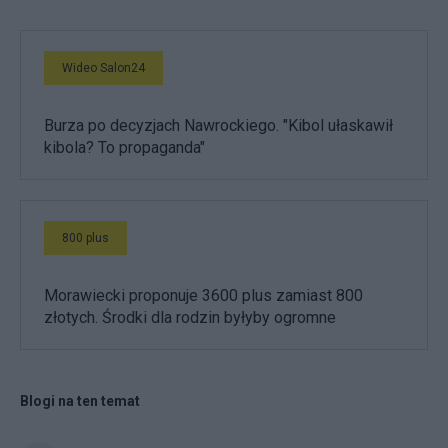
Wideo Salon24
Burza po decyzjach Nawrockiego. "Kibol ułaskawił
kibola? To propaganda"
800 plus
Morawiecki proponuje 3600 plus zamiast 800
złotych. Środki dla rodzin byłyby ogromne
Blogi na ten temat