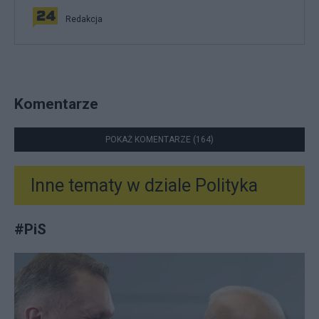
Redakcja
Komentarze
POKAŻ KOMENTARZE (164)
Inne tematy w dziale
Polityka
#
PiS