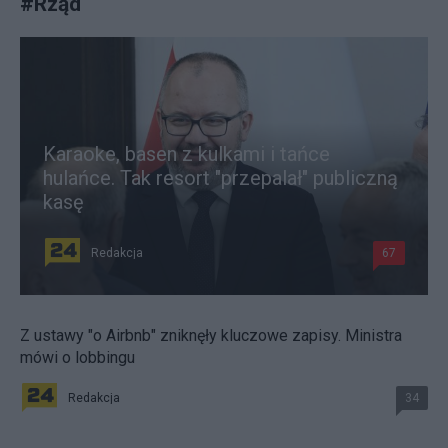
#
Rząd
Karaoke, basen z kulkami i tańce
hulańce. Tak resort "przepalał" publiczną
kasę
Redakcja
67
Z ustawy "o Airbnb" zniknęły kluczowe zapisy. Ministra
mówi o lobbingu
Redakcja
34