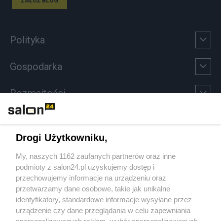
ZAŁÓŻ BLOG
Polityka
Gospodarka
Rozmaitości
Technologie
Drogi Użytkowniku,
Sport
My, naszych 1162 zaufanych partnerów oraz inne
podmioty z salon24.pl uzyskujemy dostęp i
Społeczeństwo
przechowujemy informacje na urządzeniu oraz
przetwarzamy dane osobowe, takie jak unikalne
Kultura
identyfikatory, standardowe informacje wysyłane przez
urządzenie czy dane przeglądania w celu zapewniania