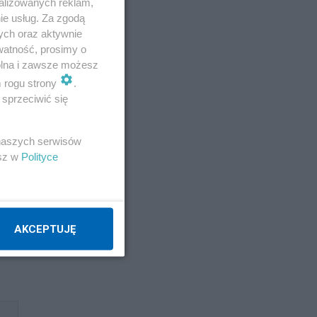
alizowanych reklam,
ie usług. Za zgodą
ych oraz aktywnie
watność, prosimy o
wolna i zawsze możesz
m rogu strony
.
sprzeciwić się
cję
 naszych serwisów
esz w
Polityce
es
AKCEPTUJĘ