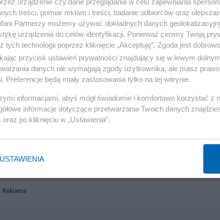
przez urządzenie czy dane przeglądania w celu zapewniania sperson
ych treści, pomiar reklam i treści, badanie odbiorców oraz ulepszan
fani Partnerzy możemy używać dokładnych danych geolokalizacyjn
tykę urządzenia do celów identyfikacji. Ponieważ cenimy Twoją pry
z tych technologii poprzez kliknięcie „Akceptuję”. Zgoda jest dobro
ikając przycisk ustawień prywatności znajdujący się w lewym dolny
etwarzania danych nie wymagają zgody użytkownika, ale masz prawo 
. Preferencje będą miały zastosowania tylko na tej witrynie.
at RP kwotą 30 tys. zł i przeprowadzonym przez Funda
szymi informacjami, abyś mógł świadomie i komfortowo korzystać z
ijmy. Jesienią ubiegłego roku odbyły się cztery zdalne
gółowe informacje dotyczące przetwarzania Twoich danych znajdzi
s
oraz po kliknięciu w „Ustawienia”.
, liderka Strajku Kobiet oraz Marcin Mycielski, wiceprez
cja Salon24 dotarła do nagrania, które fundacja musiała
iowym. To z tego nagrania pochodzą wszystkie cytaty
USTAWIENIA
Reklama