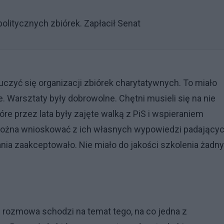
olitycznych zbiórek. Zapłacił Senat
czyć się organizacji zbiórek charytatywnych. To miało
. Warsztaty były dobrowolne. Chętni musieli się na nie
tóre przez lata były zajęte walką z PiS i wspieraniem
j można wnioskować z ich własnych wypowiedzi padający
rania zaakceptowało. Nie miało do jakości szkolenia żadn
rozmowa schodzi na temat tego, na co jedna z