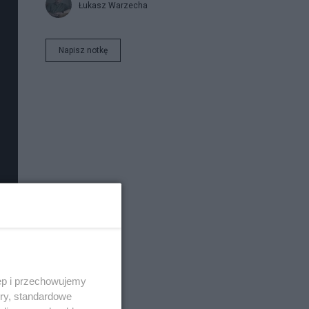
Łukasz Warzecha
Napisz notkę
ęp i przechowujemy
ory, standardowe