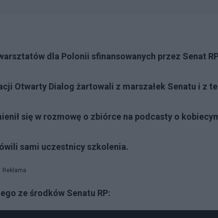
warsztatów dla Polonii sfinansowanych przez Senat RP
cji Otwarty Dialog żartowali z marszałek Senatu i z t
ienił się w rozmowę o zbiórce na podcasty o kobiecy
ówili sami uczestnicy szkolenia.
Reklama
anego ze środków Senatu RP: