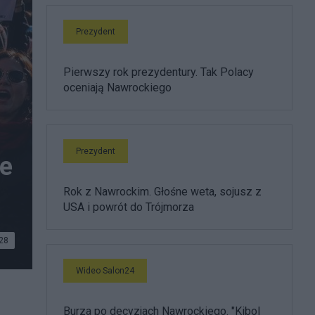
Prezydent
Pierwszy rok prezydentury. Tak Polacy
oceniają Nawrockiego
Prezydent
ie
Rok z Nawrockim. Głośne weta, sojusz z
USA i powrót do Trójmorza
28
Wideo Salon24
Burza po decyzjach Nawrockiego. "Kibol