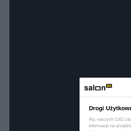
Drogi Użytkow
My, naszych 1162 zau
informacje na urządze