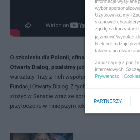
informacje wysyłane 
wybór spersonalizowan
Użytkownika my i Zau
skanować charakterys
zgodę na korzystanie 
ją zmienić/wycofać kl
Niektóre rodzaje prz
takiemu przetwarzaniu
O szkoleniu dla Polonii, sfinansowanym przez Sen
Zapoznaj się z poniż
Otwarty Dialog, pisaliśmy już w Salon24
. Przypomn
internetowych. Szcze
Prywatności
i
Cookie
warsztaty. Trzy z nich współprowadzili Marta Lempart
Fundacji Otwarty Dialog. Z tych trzech spotkań redak
złożyć w Senacie wraz ze sprawozdaniem rozliczen
PARTNERZY
przytoczone w niniejszym tekście.