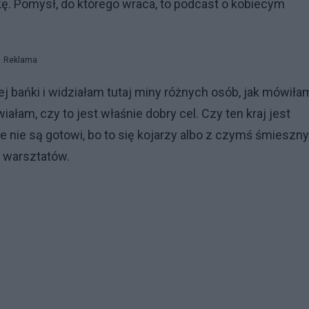
ę. Pomysł, do którego wraca, to podcast o kobiecym
Reklama
 bańki i widziałam tutaj miny różnych osób, jak mówiła
iałam, czy to jest właśnie dobry cel. Czy ten kraj jest
ie nie są gotowi, bo to się kojarzy albo z czymś śmieszn
s warsztatów.