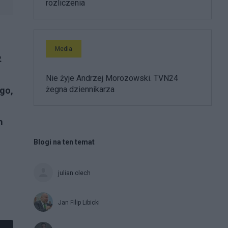
rozliczenia
Media
.
Nie żyje Andrzej Morozowski. TVN24
żegna dziennikarza
ego,
m
Blogi na ten temat
julian olech
Jan Filip Libicki