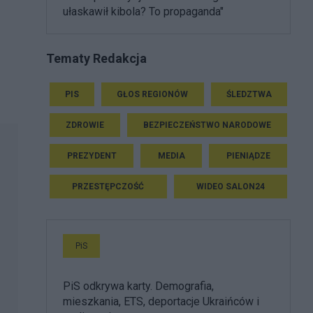
ułaskawił kibola? To propaganda"
Tematy Redakcja
PIS
GŁOS REGIONÓW
ŚLEDZTWA
ZDROWIE
BEZPIECZEŃSTWO NARODOWE
PREZYDENT
MEDIA
PIENIĄDZE
PRZESTĘPCZOŚĆ
WIDEO SALON24
PiS
PiS odkrywa karty. Demografia,
mieszkania, ETS, deportacje Ukraińców i