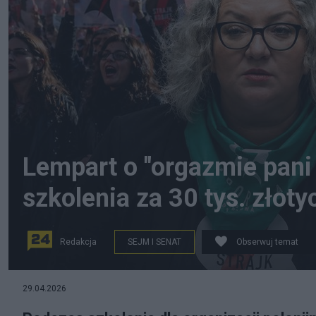
Lempart o "orgazmie pani
szkolenia za 30 tys. złoty
Redakcja
SEJM I SENAT
Obserwuj temat
29.04.2026