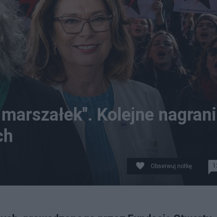
 marszałek". Kolejne nagran
ch
1
Obserwuj notkę