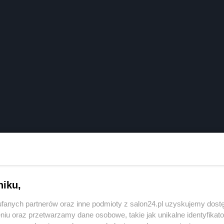
niku,
fanych partnerów oraz inne podmioty z salon24.pl uzyskujemy dost
niu oraz przetwarzamy dane osobowe, takie jak unikalne identyfikat