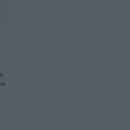
ch
ych