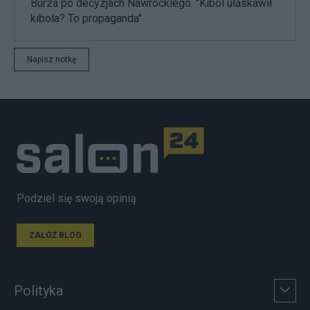
Burza po decyzjach Nawrockiego. "Kibol ułaskawił
kibola? To propaganda"
Napisz notkę
Podziel się swoją opinią
ZAŁÓŻ BLOG
Polityka