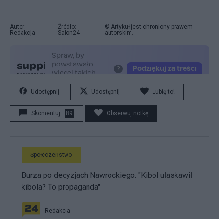
Autor:
Źródło:
© Artykuł jest chroniony prawem
Redakcja
Salon24
autorskim.
Udostępnij
Udostępnij
Lubię to!
Skomentuj
89
Obserwuj notkę
Społeczeństwo
Burza po decyzjach Nawrockiego. "Kibol ułaskawił
kibola? To propaganda"
Redakcja