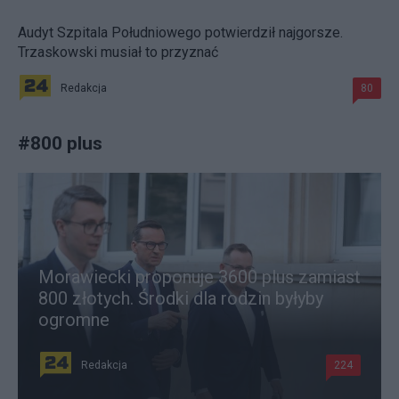
Audyt Szpitala Południowego potwierdził najgorsze.
Trzaskowski musiał to przyznać
Redakcja
80
#
800 plus
Morawiecki proponuje 3600 plus zamiast
800 złotych. Środki dla rodzin byłyby
ogromne
Redakcja
224