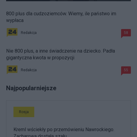
800 plus dla cudzoziemców. Wiemy, ile państwo im
wypłaca
Redakcja
58
Nie 800 plus, a inne świadczenie na dziecko. Padła
gigantyczna kwota w propozycji
Redakcja
55
Najpopularniejsze
Rosja
Kreml wściekły po przemówieniu Nawrockiego.
Zacharowa dostała szału