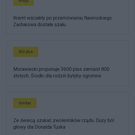
Rosja
Kreml wściekły po przemówieniu Nawrockiego.
Zacharowa dostała szału
800 plus
Morawiecki proponuje 3600 plus zamiast 800
złotych. Środki dla rodzin byłyby ogromne
Sondaż
Ze świecą szukać zwolenników rządu. Duży ból
głowy dla Donalda Tuska