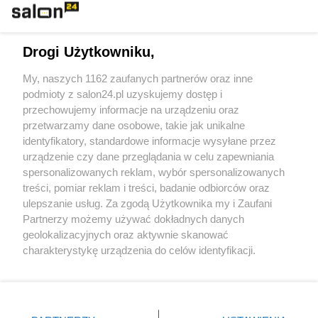
Technologie
Drogi Użytkowniku,
Sport
My, naszych 1162 zaufanych partnerów oraz inne
podmioty z salon24.pl uzyskujemy dostęp i
Społeczeństwo
przechowujemy informacje na urządzeniu oraz
przetwarzamy dane osobowe, takie jak unikalne
Kultura
identyfikatory, standardowe informacje wysyłane przez
urządzenie czy dane przeglądania w celu zapewniania
spersonalizowanych reklam, wybór spersonalizowanych
treści, pomiar reklam i treści, badanie odbiorców oraz
ulepszanie usług. Za zgodą Użytkownika my i Zaufani
X
Facebook
Instagram
Youtube
Partnerzy możemy używać dokładnych danych
geolokalizacyjnych oraz aktywnie skanować
charakterystykę urządzenia do celów identyfikacji.
Web Content Media sp. z o. o. © 2022
Ponieważ cenimy Twoją prywatność, prosimy o zgodę na
korzystanie z tych technologii poprzez kliknięcie
„Akceptuję”. Zgoda jest dobrowolna i zawsze możesz ją
Pomoc
O nas
Praca
Reklama
Kontakt
zmienić/wycofać klikając przycisk ustawień prywatności