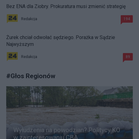
Bez ENA dla Ziobry. Prokuratura musi zmienić strategię
Redakcja
194
Żurek chciał odwołać sędziego. Porażka w Sądzie
Najwyższym
Redakcja
89
#
Głos Regionów
Wyłudzenia na powodzian? Politycy KO
w zainteresowaniu CBA