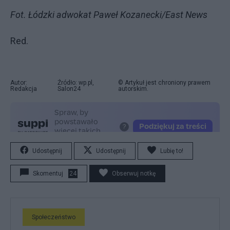
Fot. Łódzki adwokat Paweł Kozanecki/East News
Red.
Autor:
Źródło: wp.pl,
© Artykuł jest chroniony prawem
Redakcja
Salon24
autorskim.
Udostępnij
Udostępnij
Lubię to!
Skomentuj
24
Obserwuj notkę
Społeczeństwo