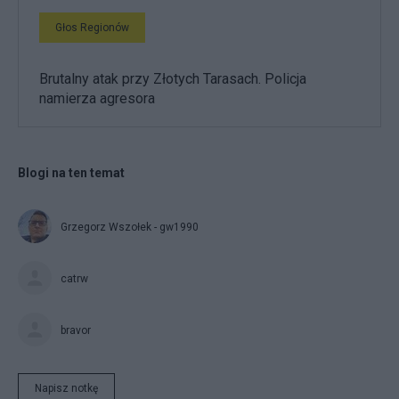
Głos Regionów
Brutalny atak przy Złotych Tarasach. Policja
namierza agresora
Blogi na ten temat
Grzegorz Wszołek - gw1990
catrw
bravor
Napisz notkę