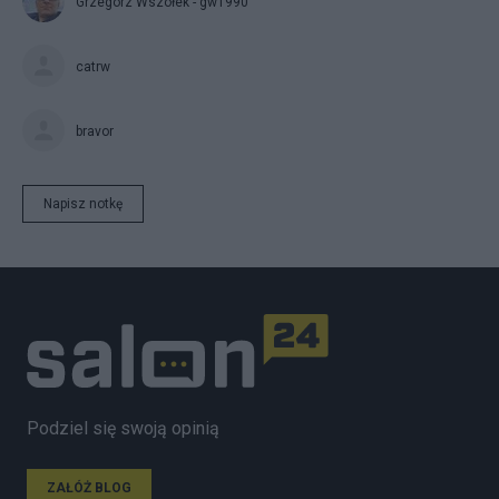
Grzegorz Wszołek - gw1990
catrw
bravor
Napisz notkę
Podziel się swoją opinią
ZAŁÓŻ BLOG