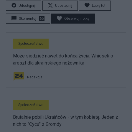
Udostępnij
Udostępnij
Lubię to!
Skomentuj
65
Obserwuj notkę
Społeczeństwo
Może siedzieć nawet do końca życia. Wniosek o
areszt dla ukraińskiego nożownika
Redakcja
Społeczeństwo
Brutalnie pobili Ukraińców - w tym kobietę. Jeden z
nich to "Cycu" z Gromdy