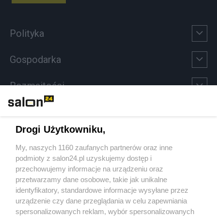
Polityka
Gospodarka
Rozmaitości
Technologie
Drogi Użytkowniku,
Sport
My, naszych 1160 zaufanych partnerów oraz inne
podmioty z salon24.pl uzyskujemy dostęp i
Społeczeństwo
przechowujemy informacje na urządzeniu oraz
przetwarzamy dane osobowe, takie jak unikalne
Kultura
identyfikatory, standardowe informacje wysyłane przez
urządzenie czy dane przeglądania w celu zapewniania
spersonalizowanych reklam, wybór spersonalizowanych