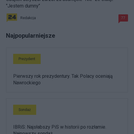
"Jestem dumny"
Redakcja
77
Najpopularniejsze
Prezydent
Pierwszy rok prezydentury. Tak Polacy oceniają
Nawrockiego
Sondaż
IBRiS: Najsłabszy PiS w historii po rozłamie.
Najnowszy sondaż