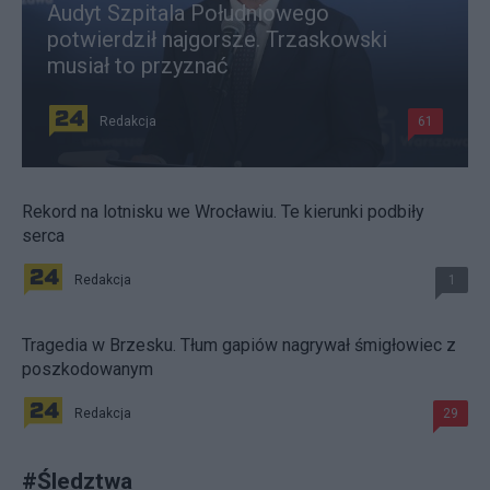
Audyt Szpitala Południowego
potwierdził najgorsze. Trzaskowski
musiał to przyznać
Redakcja
61
Rekord na lotnisku we Wrocławiu. Te kierunki podbiły
serca
Redakcja
1
Tragedia w Brzesku. Tłum gapiów nagrywał śmigłowiec z
poszkodowanym
Redakcja
29
#
Śledztwa