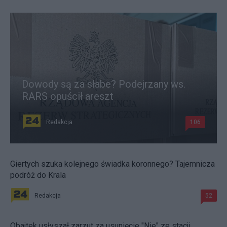
Dowody są za słabe? Podejrzany ws.
RARS opuścił areszt
Redakcja
106
Giertych szuka kolejnego świadka koronnego? Tajemnicza
podróż do Krala
Redakcja
52
Obajtek usłyszał zarzut za usunięcie "Nie" ze stacji.