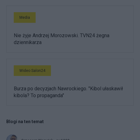
Media
Nie żyje Andrzej Morozowski. TVN24 żegna
dziennikarza
Wideo Salon24
Burza po decyzjach Nawrockiego. "Kibol ułaskawił
kibola? To propaganda"
Blogi na ten temat