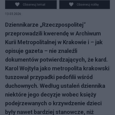
8-14 czerwca 1987, połączona z II Krajowym
Obserwuj temat
Obserwuj notkę
Kongresem Eucharystycznym. Spotkanie Ojca Świętego
13.03.2026
w Zamku Królewskim z przedstawicielami najwyższych
władz PRL oraz z gośćmi z Watykanu. Na zdjęciu, od l
Dziennikarze „Rzeczpospolitej”
przeprowadzili kwerendę w Archiwum
Kurii Metropolitalnej w Krakowie i – jak
opisuje gazeta – nie znaleźli
dokumentów potwierdzających, że kard.
Karol Wojtyła jako metropolita krakowski
tuszował przypadki pedofilii wśród
duchownych. Według ustaleń dziennika
niektóre jego decyzje wobec księży
podejrzewanych o krzywdzenie dzieci
były nawet bardziej stanowcze, niż