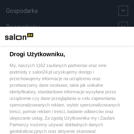
Gospodarka
Rozmaitości
Technologie
Drogi Użytkowniku,
Sport
My, naszych 1162 zaufanych partnerów oraz inne
podmioty z salon24.pl uzyskujemy dostęp i
Społeczeństwo
przechowujemy informacje na urządzeniu oraz
przetwarzamy dane osobowe, takie jak unikalne
Kultura
identyfikatory, standardowe informacje wysyłane przez
urządzenie czy dane przeglądania w celu zapewniania
spersonalizowanych reklam, wybór spersonalizowanych
treści, pomiar reklam i treści, badanie odbiorców oraz
ulepszanie usług. Za zgodą Użytkownika my i Zaufani
X
Facebook
Instagram
Youtube
Partnerzy możemy używać dokładnych danych
geolokalizacyjnych oraz aktywnie skanować