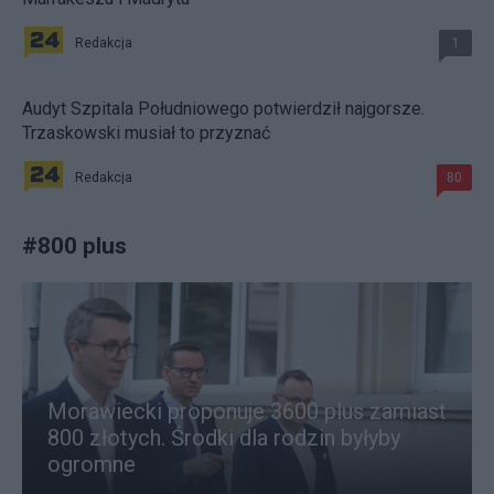
Redakcja
1
Audyt Szpitala Południowego potwierdził najgorsze.
Trzaskowski musiał to przyznać
Redakcja
80
#
800 plus
Morawiecki proponuje 3600 plus zamiast
800 złotych. Środki dla rodzin byłyby
ogromne