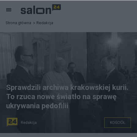
Strona główna
Redakcja
Sprawdzili archiwa krakowskiej kurii.
To rzuca nowe światło na sprawę
ukrywania pedofilii
Redakcja
KOŚCIÓŁ
n/z: Trzecia pielgrzymka papieża Jana Pawła II do Polski,