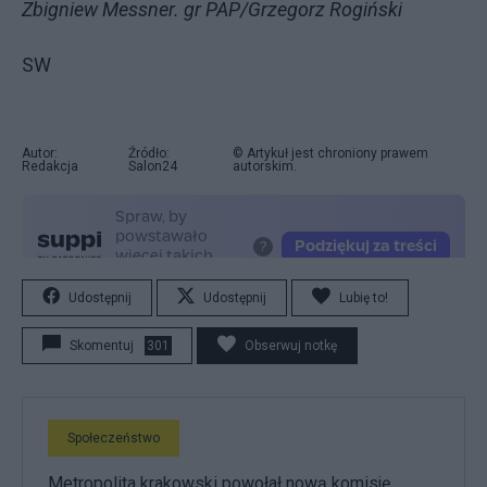
Zbigniew Messner. gr PAP/Grzegorz Rogiński
SW
Autor:
Źródło:
© Artykuł jest chroniony prawem
Redakcja
Salon24
autorskim.
Udostępnij
Udostępnij
Lubię to!
Skomentuj
301
Obserwuj notkę
Społeczeństwo
Metropolita krakowski powołał nową komisję.