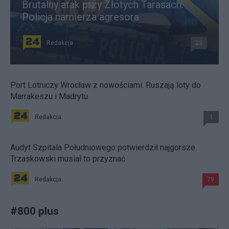
Brutalny atak przy Złotych Tarasach.
Policja namierza agresora
Redakcja
23
Port Lotniczy Wrocław z nowościami. Ruszają loty do
Marrakeszu i Madrytu
Redakcja
1
Audyt Szpitala Południowego potwierdził najgorsze.
Trzaskowski musiał to przyznać
Redakcja
79
#
800 plus