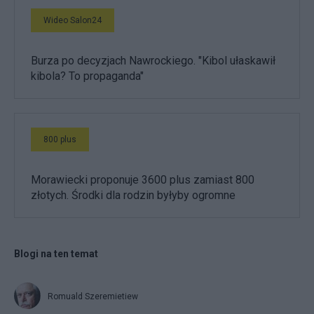
Wideo Salon24
Burza po decyzjach Nawrockiego. "Kibol ułaskawił
kibola? To propaganda"
800 plus
Morawiecki proponuje 3600 plus zamiast 800
złotych. Środki dla rodzin byłyby ogromne
Blogi na ten temat
Romuald Szeremietiew