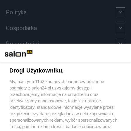
Polityka
Gospodarka
Rozmaitości
Technologie
Drogi Użytkowniku,
Sport
My, naszych 1162 zaufanych partnerów oraz inne
podmioty z salon24.pl uzyskujemy dostęp i
Społeczeństwo
przechowujemy informacje na urządzeniu oraz
przetwarzamy dane osobowe, takie jak unikalne
Kultura
identyfikatory, standardowe informacje wysyłane przez
urządzenie czy dane przeglądania w celu zapewniania
spersonalizowanych reklam, wybór spersonalizowanych
treści, pomiar reklam i treści, badanie odbiorców oraz