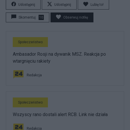
Udostępnij
Udostępnij
Lubię to!
Skomentuj
10
Obserwuj notkę
Społeczeństwo
Ambasador Rosji na dywanik MSZ. Reakcja po
wtargnięciu rakiety
Redakcja
Społeczeństwo
Wszyscy rano dostali alert RCB. Link nie działa
Redakcja