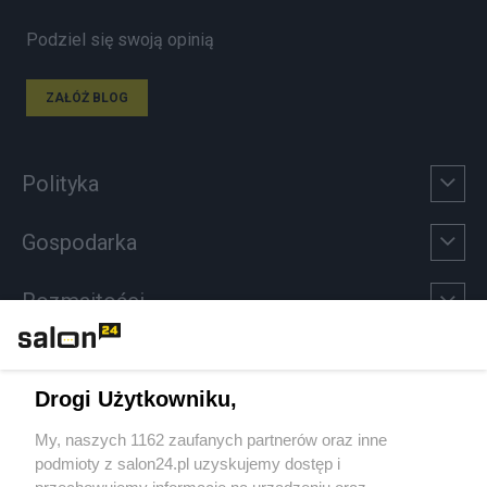
Podziel się swoją opinią
ZAŁÓŻ BLOG
Polityka
Gospodarka
Rozmaitości
Technologie
Drogi Użytkowniku,
Sport
My, naszych 1162 zaufanych partnerów oraz inne
podmioty z salon24.pl uzyskujemy dostęp i
Społeczeństwo