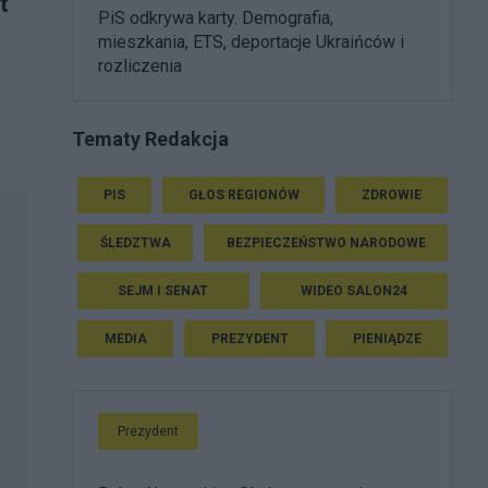
t
PiS odkrywa karty. Demografia,
mieszkania, ETS, deportacje Ukraińców i
rozliczenia
Tematy Redakcja
.
PIS
GŁOS REGIONÓW
ZDROWIE
ŚLEDZTWA
BEZPIECZEŃSTWO NARODOWE
SEJM I SENAT
WIDEO SALON24
MEDIA
PREZYDENT
PIENIĄDZE
Prezydent