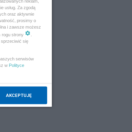
alizowanych reklam,
ie usług. Za zgodą
ych oraz aktywnie
watność, prosimy o
wolna i zawsze możesz
m rogu strony
.
sprzeciwić się
 naszych serwisów
ł
esz w
Polityce
AKCEPTUJĘ