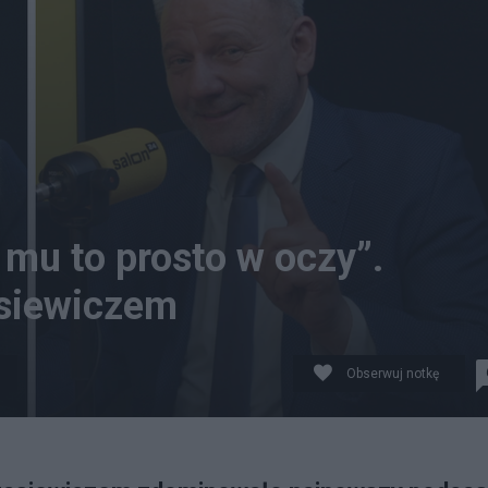
mu to prosto w oczy”.
asiewiczem
Obserwuj notkę
24