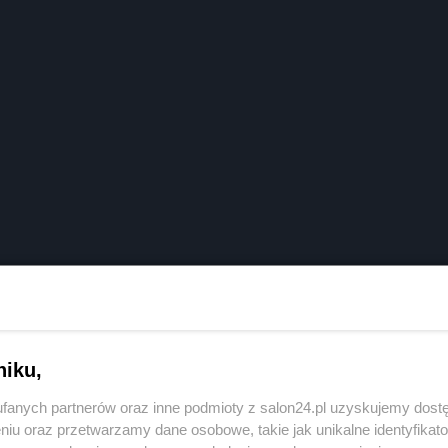
niku,
fanych partnerów oraz inne podmioty z salon24.pl uzyskujemy dost
niu oraz przetwarzamy dane osobowe, takie jak unikalne identyfikat