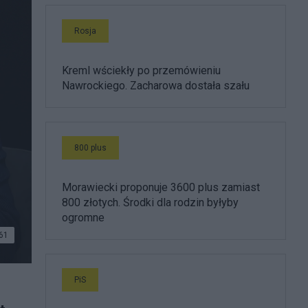
Rosja
Kreml wściekły po przemówieniu
Nawrockiego. Zacharowa dostała szału
800 plus
Morawiecki proponuje 3600 plus zamiast
800 złotych. Środki dla rodzin byłyby
ogromne
61
PiS