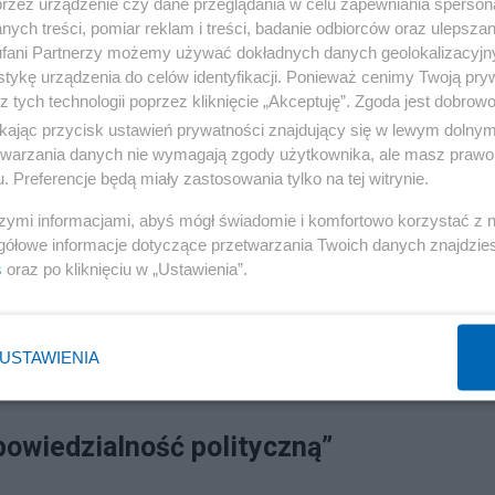
przez urządzenie czy dane przeglądania w celu zapewniania sperson
ych treści, pomiar reklam i treści, badanie odbiorców oraz ulepszan
fani Partnerzy możemy używać dokładnych danych geolokalizacyjn
tykę urządzenia do celów identyfikacji. Ponieważ cenimy Twoją pry
z tych technologii poprzez kliknięcie „Akceptuję”. Zgoda jest dobro
ikając przycisk ustawień prywatności znajdujący się w lewym dolny
etwarzania danych nie wymagają zgody użytkownika, ale masz prawo 
. Preferencje będą miały zastosowania tylko na tej witrynie.
Reklama
szymi informacjami, abyś mógł świadomie i komfortowo korzystać z
ęzyka i stylu wypowiedzi w polityce. Gramatyka zarzuca
gółowe informacje dotyczące przetwarzania Twoich danych znajdzi
 mówić takie rzeczy na antenie podcastu?”Jak można
s
oraz po kliknięciu w „Ustawienia”.
chichotać? - pytal minister.
i, ale też standardów debaty publicznej i szacunku wobec
USTAWIENIA
powiedzialność polityczną”