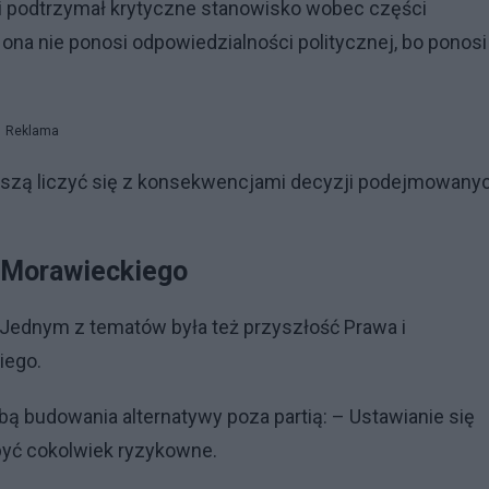
 i podtrzymał krytyczne stanowisko wobec części
ona nie ponosi odpowiedzialności politycznej, bo ponosi
Reklama
uszą liczyć się z konsekwencjami decyzji podejmowany
a Morawieckiego
X. Jednym z tematów była też przyszłość Prawa i
iego.
ą budowania alternatywy poza partią: – Ustawianie się
być cokolwiek ryzykowne.