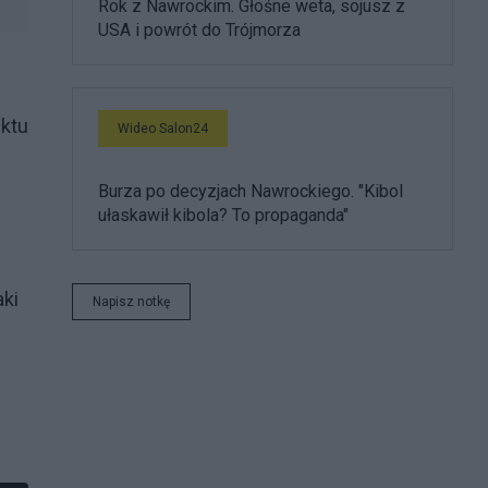
Rok z Nawrockim. Głośne weta, sojusz z
USA i powrót do Trójmorza
iktu
Wideo Salon24
Burza po decyzjach Nawrockiego. "Kibol
ułaskawił kibola? To propaganda"
aki
Napisz notkę