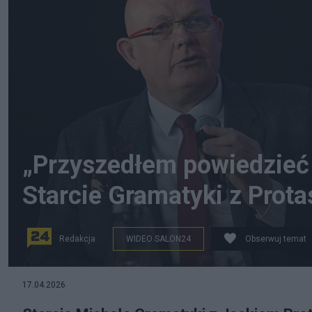
„Przyszedłem powiedzieć 
Starcie Gramatyki z Prot
Redakcja
WIDEO SALON24
Obserwuj temat
Michał Gramatyka i Jacek Protasiewicz, Fot. PAP, Salon
17.04.2026