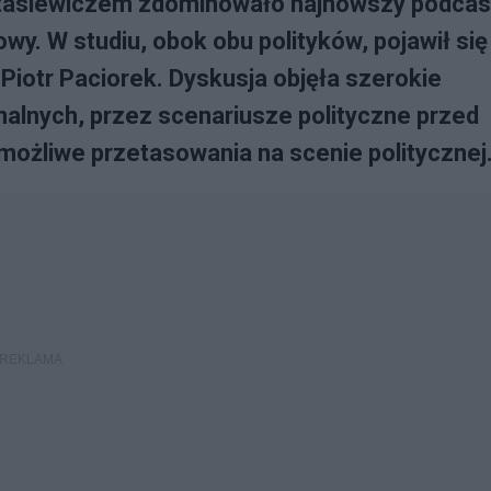
otasiewiczem zdominowało najnowszy podcas
wy. W studiu, obok obu polityków, pojawił się
otr Paciorek. Dyskusja objęła szerokie
alnych, przez scenariusze polityczne przed
 możliwe przetasowania na scenie politycznej