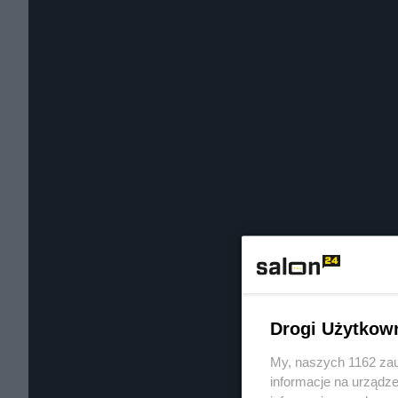
Drogi Użytkow
My, naszych 1162 zau
informacje na urządze