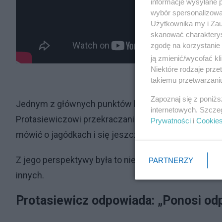
informacje wysyłane 
wybór spersonalizowan
Użytkownika my i Zau
skanować charakterys
zgodę na korzystanie 
ją zmienić/wycofać kl
Niektóre rodzaje prz
takiemu przetwarzaniu
Zapoznaj się z poniż
Jednym z głównych punktów konfliktu była kwestia j
internetowych. Szcze
Protasiewiczowi przekraczanie granic. – Jak można
Prywatności
i
Cookie
mówić o jagódkach i się jeszcze rubasznie przy tym 
Z jego perspektywy była to nie tylko kwestia polityk
PARTNERZY
innych.
Protasiewicz odpowiada: „Ponosi od