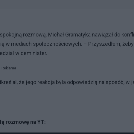
e spokojną rozmową. Michał Gramatyka nawiązał do konfl
 się w mediach społecznościowych. – Przyszedłem, żeby
dział wiceminister.
Reklama
kreślał, że jego reakcja była odpowiedzią na sposób, w j
ałą rozmowę na YT: