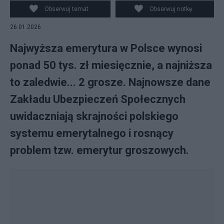
Ursynowie. fot. Salon24.pl
Obserwuj temat
Obserwuj notkę
26.01.2026
Najwyższa emerytura w Polsce wynosi
ponad 50 tys. zł miesięcznie, a najniższa
to zaledwie... 2 grosze. Najnowsze dane
Zakładu Ubezpieczeń Społecznych
uwidaczniają skrajności polskiego
systemu emerytalnego i rosnący
problem tzw. emerytur groszowych.