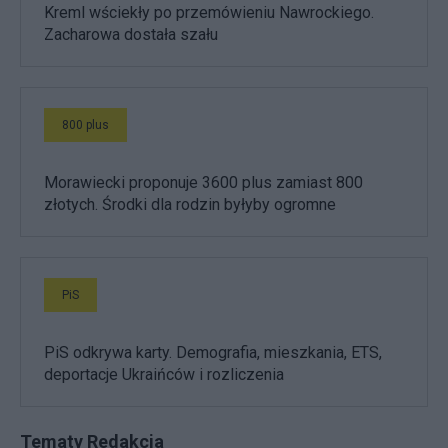
Kreml wściekły po przemówieniu Nawrockiego.
Zacharowa dostała szału
800 plus
Morawiecki proponuje 3600 plus zamiast 800
złotych. Środki dla rodzin byłyby ogromne
PiS
PiS odkrywa karty. Demografia, mieszkania, ETS,
deportacje Ukraińców i rozliczenia
Tematy Redakcja