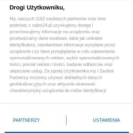
Drogi Użytkowniku,
Sport
My, naszych 1162 zaufanych partnerów oraz inne
podmioty z salon24.pl uzyskujemy dostęp i
Społeczeństwo
przechowujemy informacje na urządzeniu oraz
przetwarzamy dane osobowe, takie jak unikalne
Kultura
identyfikatory, standardowe informacje wysyłane przez
urządzenie czy dane przeglądania w celu zapewniania
spersonalizowanych reklam, wybór spersonalizowanych
treści, pomiar reklam i treści, badanie odbiorców oraz
ulepszanie usług. Za zgodą Użytkownika my i Zaufani
X
Facebook
Instagram
Youtube
Partnerzy możemy używać dokładnych danych
geolokalizacyjnych oraz aktywnie skanować
charakterystykę urządzenia do celów identyfikacji.
Web Content Media sp. z o. o. © 2022
Ponieważ cenimy Twoją prywatność, prosimy o zgodę na
korzystanie z tych technologii poprzez kliknięcie
„Akceptuję”. Zgoda jest dobrowolna i zawsze możesz ją
Pomoc
O nas
Praca
Reklama
Kontakt
zmienić/wycofać klikając przycisk ustawień prywatności
PARTNERZY
USTAWIENIA
znajdujący się w lewym dolnym rogu strony
. Niektóre
rodzaje przetwarzania danych nie wymagają zgody