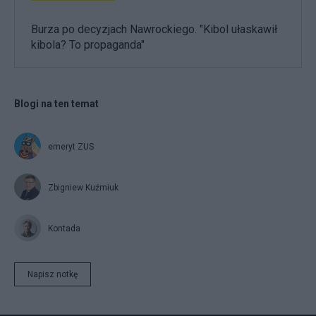
Burza po decyzjach Nawrockiego. "Kibol ułaskawił
kibola? To propaganda"
Blogi na ten temat
emeryt ZUS
Zbigniew Kuźmiuk
Kontada
Napisz notkę