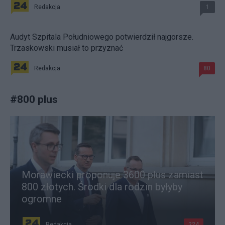
Redakcja
1
Audyt Szpitala Południowego potwierdził najgorsze.
Trzaskowski musiał to przyznać
Redakcja
80
#
800 plus
Morawiecki proponuje 3600 plus zamiast
800 złotych. Środki dla rodzin byłyby
ogromne
Redakcja
224