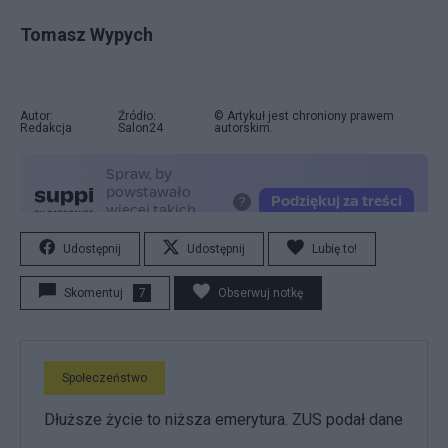
Tomasz Wypych
Autor:
Źródło:
© Artykuł jest chroniony prawem
Redakcja
Salon24
autorskim.
Udostępnij
Udostępnij
Lubię to!
Skomentuj
7
Obserwuj notkę
Społeczeństwo
Dłuższe życie to niższa emerytura. ZUS podał dane