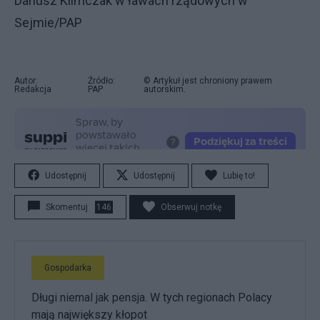
Dariusz Klimczak w ławach rządowych w
Sejmie/PAP
Autor:
Źródło:
© Artykuł jest chroniony prawem
Redakcja
PAP
autorskim.
Udostępnij
Udostępnij
Lubię to!
Skomentuj
146
Obserwuj notkę
Gospodarka
Długi niemal jak pensja. W tych regionach Polacy
mają największy kłopot