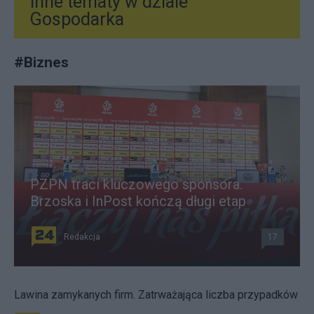
Inne tematy w dziale
Gospodarka
#
Biznes
PZPN traci kluczowego sponsora.
Brzoska i InPost kończą długi etap
Redakcja
17
Lawina zamykanych firm. Zatrważająca liczba przypadków