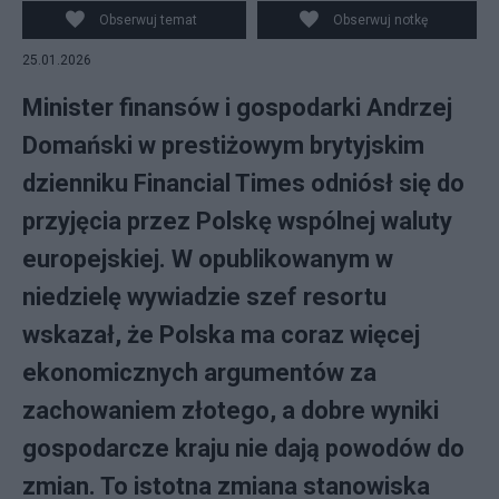
Klimczak w ławach rządowych w Sejmie/PAP
Obserwuj temat
Obserwuj notkę
25.01.2026
Minister finansów i gospodarki Andrzej
Domański w prestiżowym brytyjskim
dzienniku Financial Times odniósł się do
przyjęcia przez Polskę wspólnej waluty
europejskiej. W opublikowanym w
niedzielę wywiadzie szef resortu
wskazał, że Polska ma coraz więcej
ekonomicznych argumentów za
zachowaniem złotego, a dobre wyniki
gospodarcze kraju nie dają powodów do
zmian. To istotna zmiana stanowiska