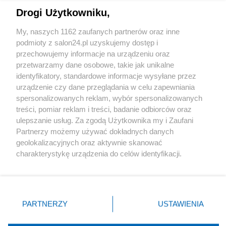
Drogi Użytkowniku,
Sport
My, naszych 1162 zaufanych partnerów oraz inne
podmioty z salon24.pl uzyskujemy dostęp i
Społeczeństwo
przechowujemy informacje na urządzeniu oraz
przetwarzamy dane osobowe, takie jak unikalne
Kultura
identyfikatory, standardowe informacje wysyłane przez
urządzenie czy dane przeglądania w celu zapewniania
spersonalizowanych reklam, wybór spersonalizowanych
treści, pomiar reklam i treści, badanie odbiorców oraz
ulepszanie usług. Za zgodą Użytkownika my i Zaufani
X
Facebook
Instagram
Youtube
Partnerzy możemy używać dokładnych danych
geolokalizacyjnych oraz aktywnie skanować
charakterystykę urządzenia do celów identyfikacji.
Web Content Media sp. z o. o. © 2022
Ponieważ cenimy Twoją prywatność, prosimy o zgodę na
korzystanie z tych technologii poprzez kliknięcie
„Akceptuję”. Zgoda jest dobrowolna i zawsze możesz ją
Pomoc
O nas
Praca
Reklama
Kontakt
zmienić/wycofać klikając przycisk ustawień prywatności
PARTNERZY
USTAWIENIA
znajdujący się w lewym dolnym rogu strony
. Niektóre
rodzaje przetwarzania danych nie wymagają zgody