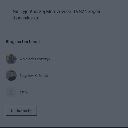
Nie żyje Andrzej Morozowski. TVN24 żegna
dziennikarza
Blogi na ten temat
Wojciech Leszczyk
Zbigniew Kuźmiuk
catrw
Napisz notkę