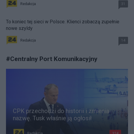
Redakcja
31
To koniec tej sieci w Polsce. Klienci zobaczą zupełnie
nowe szyldy
Redakcja
14
#
Centralny Port Komunikacyjny
CPK przechodzi do historii i zmienia
nazwę. Tusk właśnie ją ogłosił
Redakcja
324