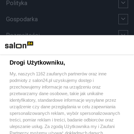
Polityka
Gospodarka
Rozmaitości
Technologie
Drogi Użytkowniku,
Sport
My, naszych 1162 zaufanych partnerów oraz inne
podmioty z salon24.pl uzyskujemy dostęp i
Społeczeństwo
przechowujemy informacje na urządzeniu oraz
przetwarzamy dane osobowe, takie jak unikalne
Kultura
identyfikatory, standardowe informacje wysyłane przez
urządzenie czy dane przeglądania w celu zapewniania
spersonalizowanych reklam, wybór spersonalizowanych
treści, pomiar reklam i treści, badanie odbiorców oraz
ulepszanie usług. Za zgodą Użytkownika my i Zaufani
X
Facebook
Instagram
Youtube
Partnerzy możemy używać dokładnych danych