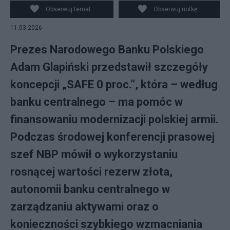
w Warszawie, 10 bm. Prezydent Karol Nawrocki zaprosił
Obserwuj temat
Obserwuj notkę
premiera Donalda Tuska na spotkanie w sprawie
11.03.2026
propozycji „polskiego SAFE 0 proc.”, który miałby –
według prezydenta i szefa NBP - stanowić alternatywę
Prezes Narodowego Banku Polskiego
Adam Glapiński przedstawił szczegóły
koncepcji „SAFE 0 proc.”, która – według
banku centralnego – ma pomóc w
finansowaniu modernizacji polskiej armii.
Podczas środowej konferencji prasowej
szef NBP mówił o wykorzystaniu
rosnącej wartości rezerw złota,
autonomii banku centralnego w
zarządzaniu aktywami oraz o
konieczności szybkiego wzmacniania