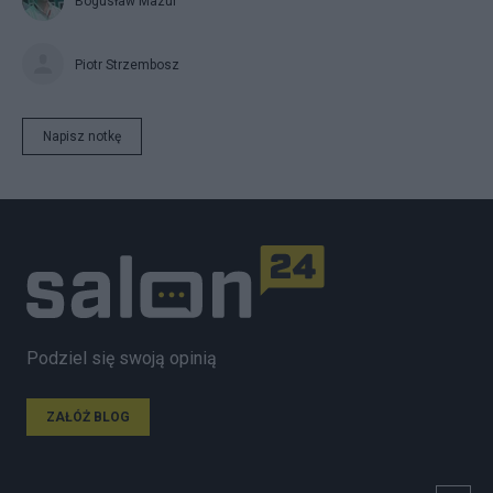
Bogusław Mazur
Piotr Strzembosz
Napisz notkę
Podziel się swoją opinią
ZAŁÓŻ BLOG