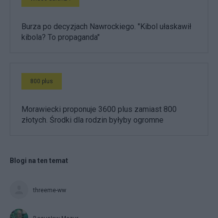
Burza po decyzjach Nawrockiego. "Kibol ułaskawił
kibola? To propaganda"
800 plus
Morawiecki proponuje 3600 plus zamiast 800
złotych. Środki dla rodzin byłyby ogromne
Blogi na ten temat
threeme-ww