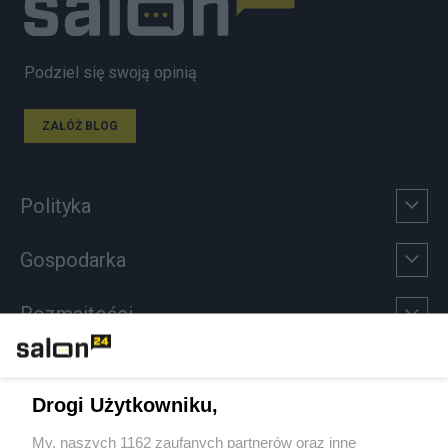
Podziel się swoją opinią
ZAŁÓŻ BLOG
Polityka
Gospodarka
Rozmaitości
Technologie
Drogi Użytkowniku,
Sport
My, naszych 1162 zaufanych partnerów oraz inne