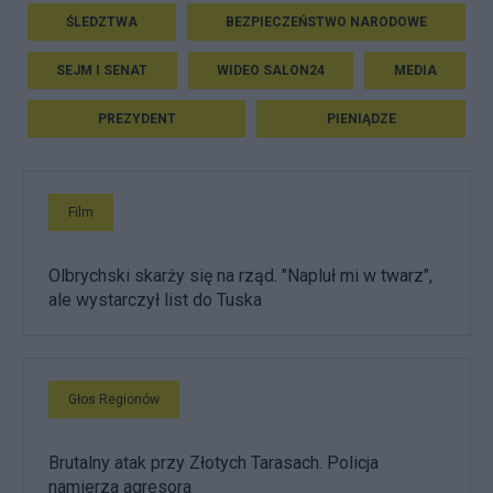
ŚLEDZTWA
BEZPIECZEŃSTWO NARODOWE
SEJM I SENAT
WIDEO SALON24
MEDIA
PREZYDENT
PIENIĄDZE
Film
Olbrychski skarży się na rząd. "Napluł mi w twarz",
ale wystarczył list do Tuska
Głos Regionów
Brutalny atak przy Złotych Tarasach. Policja
namierza agresora