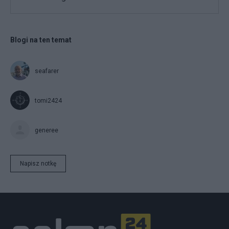
Blogi na ten temat
seafarer
tomi2424
generee
Napisz notkę