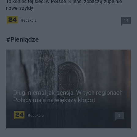
To koniec tej sieci w Polsce. Klienci zobaczą zupełnie
nowe szyldy
Redakcja
14
#
Pieniądze
Długi niemal jak pensja. W tych regionach
Polacy mają największy kłopot
Redakcja
5