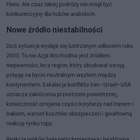
Finnir. Ale czas takiej podróży nie mógł być
konkurencyjny dla hubów arabskich.
Nowe źródło niestabilności
Dziś sytuacja wydaje się lustrzanym odbiciem roku
2003. To nie Azja Wschodnia jest źródłem
niepewności, lecz region, który zbudował swoją
potęgę na byciu neutralnym węzłem między
kontynentami. Eskalacja konfliktu Iran–Izrael–USA
oznacza zakłócenia przestrzeni powietrznej,
konieczność omijania części korytarzy nad Iranem i
Irakiem, wzrost kosztów ubezpieczeń i gwałtowną
reakcję rynku ropy.
Reakcja rynków była natychmiastowa i bezlitosna.