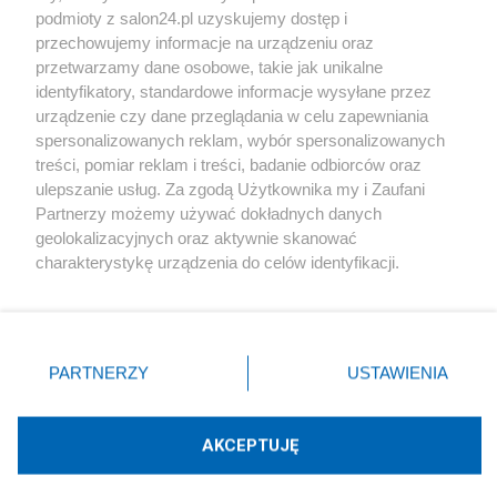
podmioty z salon24.pl uzyskujemy dostęp i
Społeczeństwo
przechowujemy informacje na urządzeniu oraz
przetwarzamy dane osobowe, takie jak unikalne
Kultura
identyfikatory, standardowe informacje wysyłane przez
urządzenie czy dane przeglądania w celu zapewniania
spersonalizowanych reklam, wybór spersonalizowanych
treści, pomiar reklam i treści, badanie odbiorców oraz
ulepszanie usług. Za zgodą Użytkownika my i Zaufani
X
Facebook
Instagram
Youtube
Partnerzy możemy używać dokładnych danych
geolokalizacyjnych oraz aktywnie skanować
charakterystykę urządzenia do celów identyfikacji.
Web Content Media sp. z o. o. © 2022
Ponieważ cenimy Twoją prywatność, prosimy o zgodę na
korzystanie z tych technologii poprzez kliknięcie
„Akceptuję”. Zgoda jest dobrowolna i zawsze możesz ją
Pomoc
O nas
Praca
Reklama
Kontakt
zmienić/wycofać klikając przycisk ustawień prywatności
PARTNERZY
USTAWIENIA
znajdujący się w lewym dolnym rogu strony
. Niektóre
rodzaje przetwarzania danych nie wymagają zgody
użytkownika, ale masz prawo sprzeciwić się takiemu
AKCEPTUJĘ
przetwarzaniu. Preferencje będą miały zastosowania tylko
Technologię dostarcza:
W3media.pl
na tej witrynie.