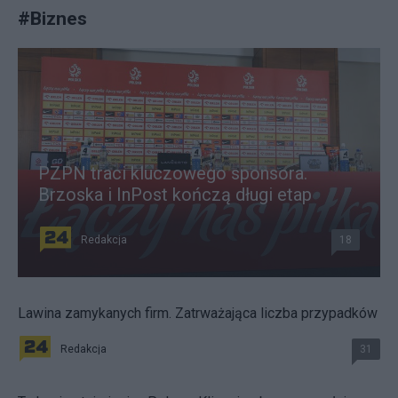
#
Biznes
PZPN traci kluczowego sponsora.
Brzoska i InPost kończą długi etap
Redakcja
18
Lawina zamykanych firm. Zatrważająca liczba przypadków
Redakcja
31