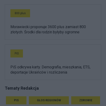
800 plus
Morawiecki proponuje 3600 plus zamiast 800
złotych. Środki dla rodzin byłyby ogromne
PiS
PiS odkrywa karty. Demografia, mieszkania, ETS,
deportacje Ukraińców i rozliczenia
Tematy Redakcja
PIS
GŁOS REGIONÓW
ZDROWIE