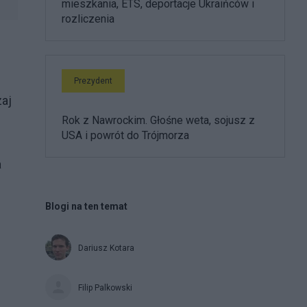
mieszkania, ETS, deportacje Ukraińców i
rozliczenia
Prezydent
zaj
Rok z Nawrockim. Głośne weta, sojusz z
USA i powrót do Trójmorza
a
Blogi na ten temat
Dariusz Kotara
Filip Palkowski