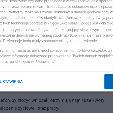
przez urządzenie czy dane przeglądania w celu zapewniania sperson
wot wypłat, rzeczywistość rynkowa maluje zupełnie inny
ych treści, pomiar reklam i treści, badanie odbiorców oraz ulepszan
fani Partnerzy możemy używać dokładnych danych geolokalizacyjn
y do grupy wiekowej, której wielu nie podejrzewałoby o 
tykę urządzenia do celów identyfikacji. Ponieważ cenimy Twoją pry
z tych technologii poprzez kliknięcie „Akceptuję”. Zgoda jest dobro
ikając przycisk ustawień prywatności znajdujący się w lewym dolny
Reklama
etwarzania danych nie wymagają zgody użytkownika, ale masz prawo 
. Preferencje będą miały zastosowania tylko na tej witrynie.
ę obecnie najwyższymi średnimi przelewami, które osiąga
szymi informacjami, abyś mógł świadomie i komfortowo korzystać z
ełem przypadku, lecz efektem synergii dwóch kluczowych
gółowe informacje dotyczące przetwarzania Twoich danych znajdzi
nktu widzenia instytucji finansowych.
s
oraz po kliknięciu w „Ustawienia”.
ryzyka.
USTAWIENIA
elefon, by złożyć wniosek, otrzymują najniższe kwoty
dczenie życiowe i staż pracy.