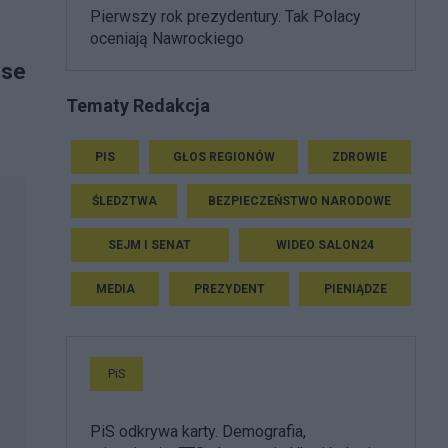
Pierwszy rok prezydentury. Tak Polacy
oceniają Nawrockiego
nse
Tematy Redakcja
PIS
GŁOS REGIONÓW
ZDROWIE
ŚLEDZTWA
BEZPIECZEŃSTWO NARODOWE
SEJM I SENAT
WIDEO SALON24
MEDIA
PREZYDENT
PIENIĄDZE
PiS
PiS odkrywa karty. Demografia,