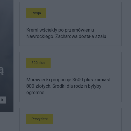
Rosja
Kreml wściekły po przemówieniu
Nawrockiego. Zacharowa dostała szału
800 plus
ą
Morawiecki proponuje 3600 plus zamiast
800 złotych. Środki dla rodzin byłyby
ogromne
0
Prezydent