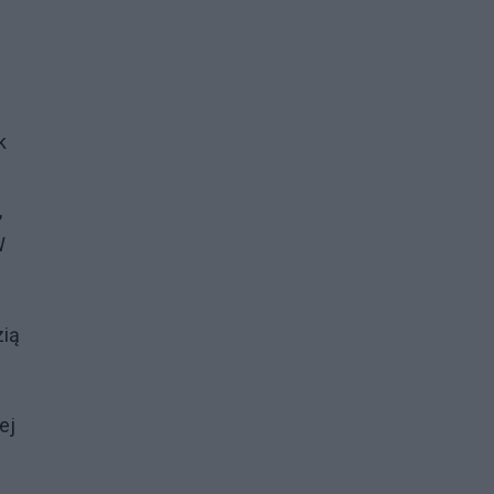
k
,
W
zią
ej