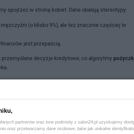
y spojrzeć w stronę kobiet. Dane obalają stereotypy:
mężczyźni (o blisko 9%), ale też znacznie częściej te
 finansów jest przepaścią.
ją przemyślane decyzje kredytowe, co algorytmy
pożyczk
yka.
o segment „high-end” – ich wnioski opiewają na kwoty 
5 roku stała się najmocniejszą walutą, pozwalającą na
one światło”.
niku,
e
fanych partnerów oraz inne podmioty z salon24.pl uzyskujemy dost
niu oraz przetwarzamy dane osobowe, takie jak unikalne identyfikat
łodsze pokolenia „Zetki” czy obeznani z technologią