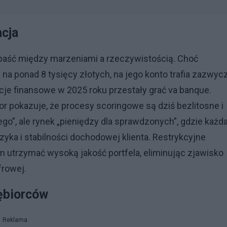
acja
paść między marzeniami a rzeczywistością. Choć
 na ponad 8 tysięcy złotych, na jego konto trafia zazwyc
ucje finansowe w 2025 roku przestały grać va banque.
 pokazuje, że procesy scoringowe są dziś bezlitosne i
dego”, ale rynek „pieniędzy dla sprawdzonych”, gdzie każd
yka i stabilności dochodowej klienta. Restrykcyjne
 utrzymać wysoką jakość portfela, eliminując zjawisko
frowej.
iębiorców
Reklama