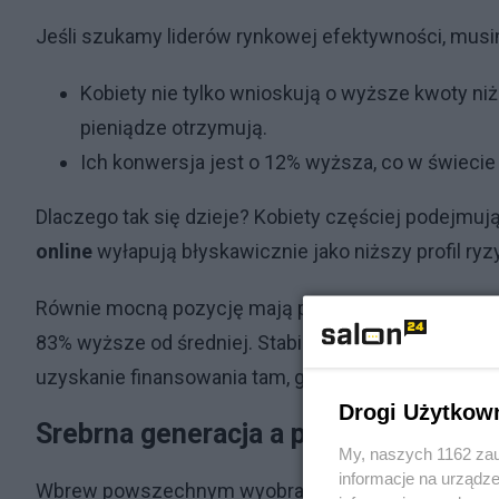
Jeśli szukamy liderów rynkowej efektywności, musim
Kobiety nie tylko wnioskują o wyższe kwoty niż 
pieniądze otrzymują.
Ich konwersja jest o 12% wyższa, co w świecie
Dlaczego tak się dzieje? Kobiety częściej podejmu
online
wyłapują błyskawicznie jako niższy profil ryz
Równie mocną pozycję mają przedsiębiorcy (B2B). T
83% wyższe od średniej. Stabilność biznesowa w 202
uzyskanie finansowania tam, gdzie inni widzą „czerw
Drogi Użytkow
Srebrna generacja a poóżyczki onlin
My, naszych 1162 zau
informacje na urządze
Wbrew powszechnym wyobrażeniom o tym, że to najm