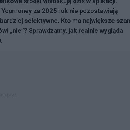
tkowe środki wnioskują dziś w aplikacji.
i Youmoney za 2025 rok nie pozostawiają
bardziej selektywne. Kto ma największe sza
wi „nie”? Sprawdzamy, jak realnie wygląda
.