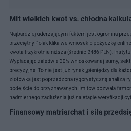
Mit wielkich kwot vs. chłodna kalkul
Najbardziej uderzającym faktem jest ogromna prze
przeciętny Polak klika we wniosek o pożyczkę online
kwota trzykrotnie niższa (średnio 2486 PLN). Instyt
Wypłacając zaledwie 30% wnioskowanej sumy, sektor
precyzyjne. To nie jest już rynek „pieniędzy dla każ
złotówka jest poprzedzona rygorystyczną analizą ryz
podejście do przyznawanych limitów pozwala firmom
nadmiernego zadłużenia już na etapie weryfikacji cy
Finansowy matriarchat i siła przeds