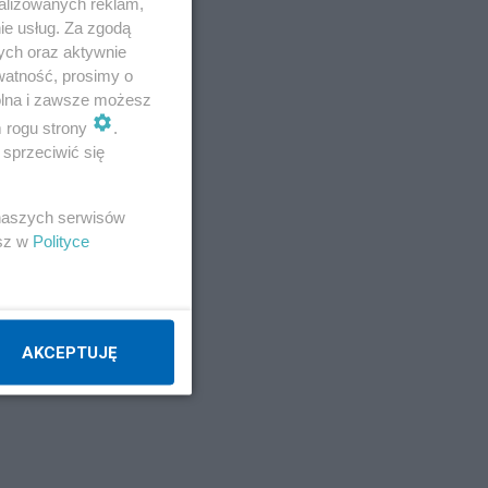
alizowanych reklam,
ie usług. Za zgodą
ych oraz aktywnie
tak
watność, prosimy o
wolna i zawsze możesz
m rogu strony
.
sprzeciwić się
ją
 naszych serwisów
esz w
Polityce
AKCEPTUJĘ