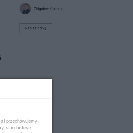
Zbigniew Kuźmiuk
Napisz notkę
i
o
ęp i przechowujemy
ory, standardowe