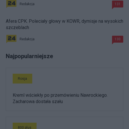
Redakcja
131
Afera CPK. Poleciały głowy w KOWR, dymisje na wysokich
szczeblach
Redakcja
130
Najpopularniejsze
Rosja
Kreml wściekły po przemówieniu Nawrockiego.
Zacharowa dostała szału
800 plus