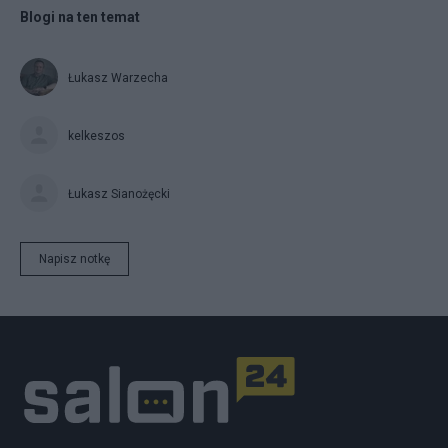
Blogi na ten temat
Łukasz Warzecha
kelkeszos
Łukasz Sianożęcki
Napisz notkę