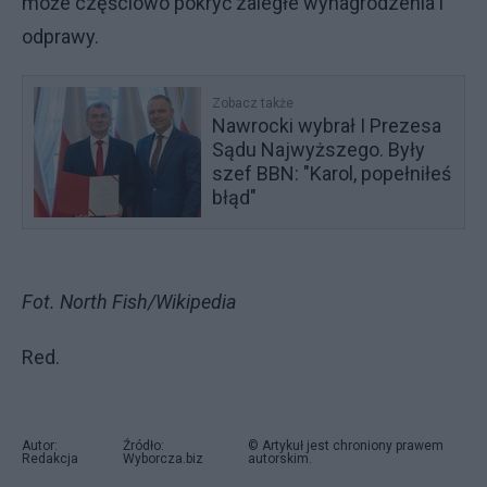
może częściowo pokryć zaległe wynagrodzenia i
odprawy.
Zobacz także
Nawrocki wybrał I Prezesa
Sądu Najwyższego. Były
szef BBN: "Karol, popełniłeś
błąd"
Fot. North Fish/Wikipedia
Red.
Autor:
Źródło:
© Artykuł jest chroniony prawem
Redakcja
Wyborcza.biz
autorskim.