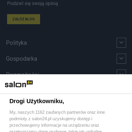
Podziel się swoją opinią
ZAŁÓŻ BLOG
Polityka
Gospodarka
Rozmaitości
Technologie
Drogi Użytkowniku,
Sport
My, naszych 1162 zaufanych partnerów oraz inne
podmioty z salon24.pl uzyskujemy dostęp i
Społeczeństwo
przechowujemy informacje na urządzeniu oraz
przetwarzamy dane osobowe, takie jak unikalne