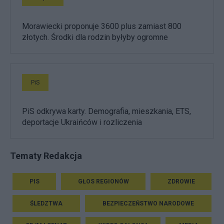
Morawiecki proponuje 3600 plus zamiast 800
złotych. Środki dla rodzin byłyby ogromne
PiS
PiS odkrywa karty. Demografia, mieszkania, ETS,
deportacje Ukraińców i rozliczenia
Tematy Redakcja
PIS
GŁOS REGIONÓW
ZDROWIE
ŚLEDZTWA
BEZPIECZEŃSTWO NARODOWE