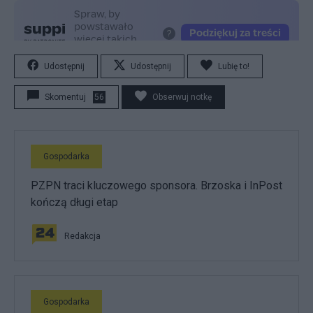
Udostępnij
Udostępnij
Lubię to!
Skomentuj
56
Obserwuj notkę
Gospodarka
PZPN traci kluczowego sponsora. Brzoska i InPost
kończą długi etap
Redakcja
Gospodarka