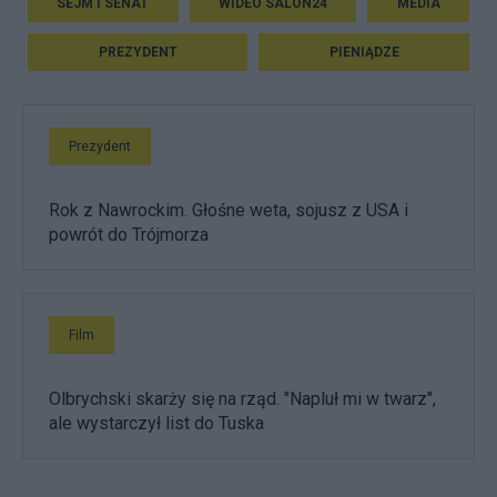
SEJM I SENAT
WIDEO SALON24
MEDIA
PREZYDENT
PIENIĄDZE
Prezydent
Rok z Nawrockim. Głośne weta, sojusz z USA i
powrót do Trójmorza
Film
Olbrychski skarży się na rząd. "Napluł mi w twarz",
ale wystarczył list do Tuska