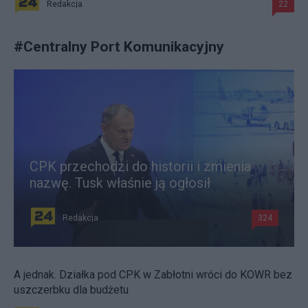
Redakcja
22
#
Centralny Port Komunikacyjny
CPK przechodzi do historii i zmienia
nazwę. Tusk właśnie ją ogłosił
Redakcja
324
A jednak. Działka pod CPK w Zabłotni wróci do KOWR bez
uszczerbku dla budżetu