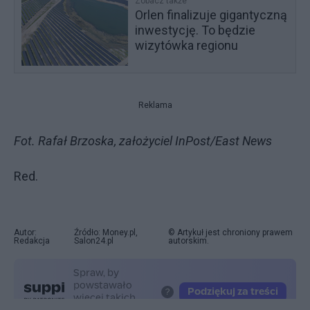
Zobacz także
Orlen finalizuje gigantyczną
inwestycję. To będzie
wizytówka regionu
Reklama
Fot. Rafał Brzoska, założyciel InPost/East News
Red.
Autor:
Źródło: Money.pl,
© Artykuł jest chroniony prawem
Redakcja
Salon24.pl
autorskim.