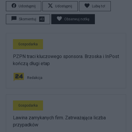
Udostępnij
Udostępnij
Lubię to!
Skomentuj
43
Obserwuj notkę
Gospodarka
PZPN traci kluczowego sponsora. Brzoska i InPost
kończą długi etap
Redakcja
Gospodarka
Lawina zamykanych firm. Zatrważająca liczba
przypadków