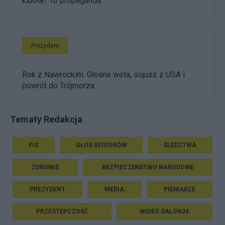
kibola? To propaganda"
Prezydent
Rok z Nawrockim. Głośne weta, sojusz z USA i
powrót do Trójmorza
Tematy Redakcja
PIS
GŁOS REGIONÓW
ŚLEDZTWA
ZDROWIE
BEZPIECZEŃSTWO NARODOWE
PREZYDENT
MEDIA
PIENIĄDZE
PRZESTĘPCZOŚĆ
WIDEO SALON24