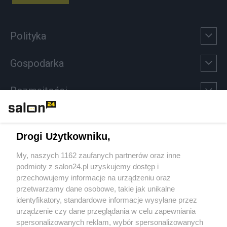
Polityka
Gospodarka
Rozmaitości
Technologie
Drogi Użytkowniku,
Sport
My, naszych 1162 zaufanych partnerów oraz inne
podmioty z salon24.pl uzyskujemy dostęp i
Społeczeństwo
przechowujemy informacje na urządzeniu oraz
przetwarzamy dane osobowe, takie jak unikalne
Kultura
identyfikatory, standardowe informacje wysyłane przez
urządzenie czy dane przeglądania w celu zapewniania
spersonalizowanych reklam, wybór spersonalizowanych