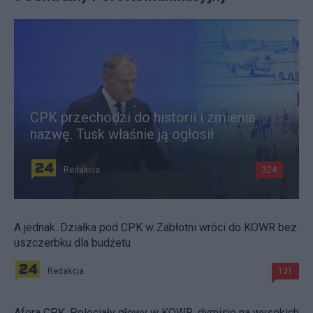
CPK przechodzi do historii i zmienia
nazwę. Tusk właśnie ją ogłosił
Redakcja
324
A jednak. Działka pod CPK w Zabłotni wróci do KOWR bez
uszczerbku dla budżetu
Redakcja
131
Afera CPK. Poleciały głowy w KOWR, dymisje na wysokich