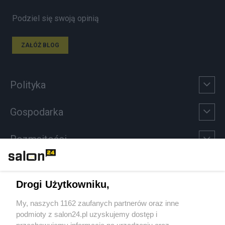
Podziel się swoją opinią
ZAŁÓŻ BLOG
Polityka
Gospodarka
Rozmaitości
Technologie
Drogi Użytkowniku,
Sport
My, naszych 1162 zaufanych partnerów oraz inne
podmioty z salon24.pl uzyskujemy dostęp i
Społeczeństwo