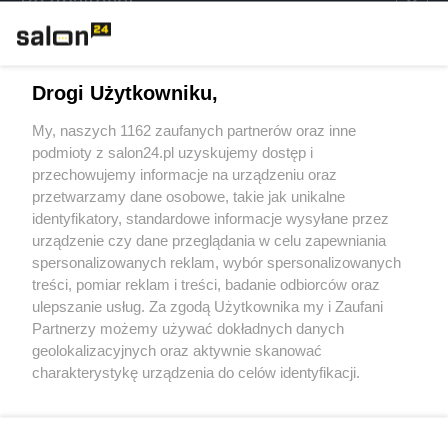
Rozmaitości
Technologie
Drogi Użytkowniku,
Sport
My, naszych 1162 zaufanych partnerów oraz inne
podmioty z salon24.pl uzyskujemy dostęp i
Społeczeństwo
przechowujemy informacje na urządzeniu oraz
przetwarzamy dane osobowe, takie jak unikalne
Kultura
identyfikatory, standardowe informacje wysyłane przez
urządzenie czy dane przeglądania w celu zapewniania
spersonalizowanych reklam, wybór spersonalizowanych
treści, pomiar reklam i treści, badanie odbiorców oraz
ulepszanie usług. Za zgodą Użytkownika my i Zaufani
X
Facebook
Instagram
Youtube
Partnerzy możemy używać dokładnych danych
geolokalizacyjnych oraz aktywnie skanować
charakterystykę urządzenia do celów identyfikacji.
Web Content Media sp. z o. o. © 2022
Ponieważ cenimy Twoją prywatność, prosimy o zgodę na
korzystanie z tych technologii poprzez kliknięcie
„Akceptuję”. Zgoda jest dobrowolna i zawsze możesz ją
Pomoc
O nas
Praca
Reklama
Kontakt