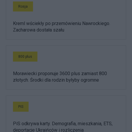
Rosja
Kreml wściekły po przemówieniu Nawrockiego.
Zacharowa dostała szału
800 plus
Morawiecki proponuje 3600 plus zamiast 800
złotych. Środki dla rodzin byłyby ogromne
PiS
PiS odkrywa karty. Demografia, mieszkania, ETS,
deportacje Ukraińców i rozliczenia