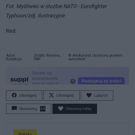
Fot. Myśliwiec w służbie NATO - Eurofighter
Typhoon/zdj. ilustracyjne
Red.
Autor:
Źródło: Reuters,
© Artykuł jest chroniony prawem
Redakcja
PAP
autorskim.
Udostępnij
Udostępnij
Lubię to!
Skomentuj
64
Obserwuj notkę
Polityka