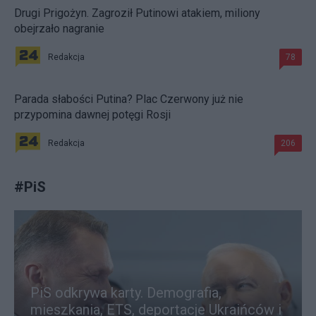
Drugi Prigożyn. Zagroził Putinowi atakiem, miliony
obejrzało nagranie
Redakcja
78
Parada słabości Putina? Plac Czerwony już nie
przypomina dawnej potęgi Rosji
Redakcja
206
#
PiS
PiS odkrywa karty. Demografia,
mieszkania, ETS, deportacje Ukraińców i