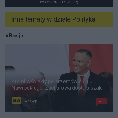
POKAŻ KOMENTARZE (64)
Inne tematy w dziale
Polityka
#
Rosja
Kreml wściekły po przemówieniu
Nawrockiego. Zacharowa dostała szału
Redakcja
403