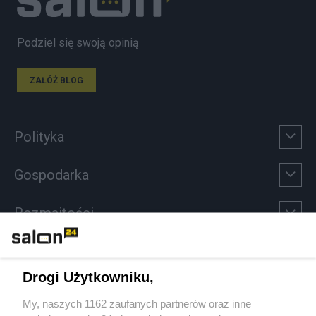
Podziel się swoją opinią
ZAŁÓŻ BLOG
Polityka
Gospodarka
Rozmaitości
Technologie
Drogi Użytkowniku,
Sport
My, naszych 1162 zaufanych partnerów oraz inne