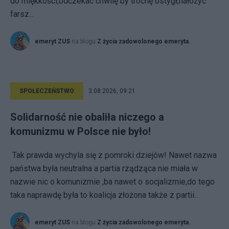
do miękkości,odczekać chwilę by trochę ostygł,nałożyć
farsz...
emeryt ZUS
na blogu
Z życia zadowolonego emeryta.
SPOŁECZEŃSTWO
3.08.2026, 09:21
Solidarność nie obaliła niczego a
komunizmu w Polsce nie było!
Tak prawda wychyla się z pomroki dziejów! Nawet nazwa
państwa była neutralna a partia rządząca nie miała w
nazwie nic o komunizmie ,ba nawet o socjalizmie,do tego
taka naprawdę była to koalicja złożona także z partii...
emeryt ZUS
na blogu
Z życia zadowolonego emeryta.