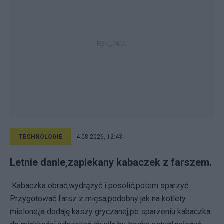
TECHNOLOGIE
4.08.2026, 12:43
Letnie danie,zapiekany kabaczek z farszem.
Kabaczka obrać,wydrążyć i posolić,potem sparzyć.
Przygotować farsz z mięsa,podobny jak na kotlety
mielone,ja dodaję kaszy gryczanej,po sparzeniu kabaczka