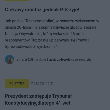
Ciekawy sondaż ,jednak PiS żyje!
Jak podaje "Rzeczpospolita", w sondażu wykonanym w
dniach 28-lipca – 2 sierpnia najwięcej głosów zebrała
Koalicja Obywatelska, którą wskazało 26 proc.
respondentów. Tuż za nią uplasowało się Prawo i
Sprawiedliwość z wynikiem 21...
emeryt ZUS
na blogu
Z życia zadowolonego emeryta.
POLITYKA
7.08.2026, 10:21
Prezydent zastępuje Trybunał
Konstytucyjny,dlatego 41 wet.