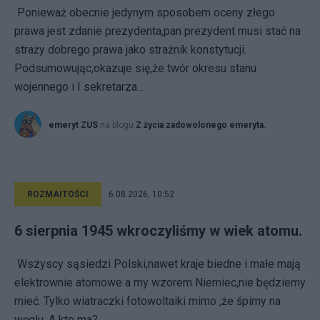
Ponieważ obecnie jedynym sposobem oceny złego
prawa jest zdanie prezydenta,pan prezydent musi stać na
straży dobrego prawa jako strażnik konstytucji.
Podsumowując,okazuje się,że twór okresu stanu
wojennego i I sekretarza...
emeryt ZUS
na blogu
Z życia zadowolonego emeryta.
ROZMAITOŚCI
6.08.2026, 10:52
6 sierpnia 1945 wkroczyliśmy w wiek atomu.
Wszyscy sąsiedzi Polski,nawet kraje biedne i małe mają
elektrownie atomowe a my wzorem Niemiec,nie będziemy
mieć. Tylko wiatraczki fotowoltaiki mimo ,że śpimy na
węglu. A kto ma?...