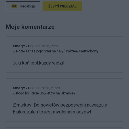
Redakcja
ŻEBYŚ WIEDZIAŁ
Moje komentarze
emeryt ZUS
8.08.2026, 22:21
w
Robię zapas popcornu na cały "Tydzień Giertychowy"
Jaki koń jest,każdy widzi!
emeryt ZUS
8.08.2026, 21:29
w
Kogo boli bicie Sowietów na Ukrainie?
@markov Do sovietów bezpośredni nawiązuje
Białoruś,ale i to jest mydleniem oczów!