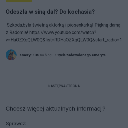
Odeszła w siną dal? Do kochasia?
Szkoda,była świetną aktorką i piosenkarką! Piękną damą
z Radomia! https://www.youtube.com/watch?
v=HaOZXqQLW0Q&list=RDHaOZXqQLW0Q&start_radio=1
emeryt ZUS
na blogu
Z życia zadowolonego emeryta.
NASTĘPNA STRONA
Chcesz więcej aktualnych informacji?
Sprawdź: