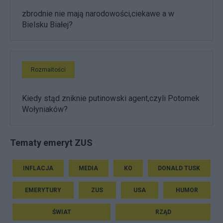
zbrodnie nie mają narodowości,ciekawe a w
Bielsku Białej?
Rozmaitości
Kiedy stąd zniknie putinowski agent,czyli Potomek
Wołyniaków?
Tematy emeryt ZUS
INFLACJA
MEDIA
KO
DONALD TUSK
EMERYTURY
ZUS
USA
HUMOR
ŚWIAT
RZĄD