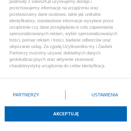
podmioty z salon24.pl uzyskujemy dostęp i
Społeczeństwo
przechowujemy informacje na urządzeniu oraz
przetwarzamy dane osobowe, takie jak unikalne
Kultura
identyfikatory, standardowe informacje wysyłane przez
urządzenie czy dane przeglądania w celu zapewniania
spersonalizowanych reklam, wybór spersonalizowanych
treści, pomiar reklam i treści, badanie odbiorców oraz
ulepszanie usług. Za zgodą Użytkownika my i Zaufani
X
Facebook
Instagram
Youtube
Partnerzy możemy używać dokładnych danych
geolokalizacyjnych oraz aktywnie skanować
charakterystykę urządzenia do celów identyfikacji.
Web Content Media sp. z o. o. © 2022
Ponieważ cenimy Twoją prywatność, prosimy o zgodę na
korzystanie z tych technologii poprzez kliknięcie
„Akceptuję”. Zgoda jest dobrowolna i zawsze możesz ją
Pomoc
O nas
Praca
Reklama
Kontakt
zmienić/wycofać klikając przycisk ustawień prywatności
PARTNERZY
USTAWIENIA
znajdujący się w lewym dolnym rogu strony
. Niektóre
rodzaje przetwarzania danych nie wymagają zgody
użytkownika, ale masz prawo sprzeciwić się takiemu
AKCEPTUJĘ
przetwarzaniu. Preferencje będą miały zastosowania tylko
Technologię dostarcza:
W3media.pl
na tej witrynie.