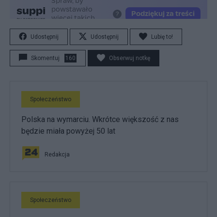
Udostępnij
Udostępnij
Lubię to!
Skomentuj
160
Obserwuj notkę
Społeczeństwo
Polska na wymarciu. Wkrótce większość z nas
będzie miała powyżej 50 lat
Redakcja
Społeczeństwo