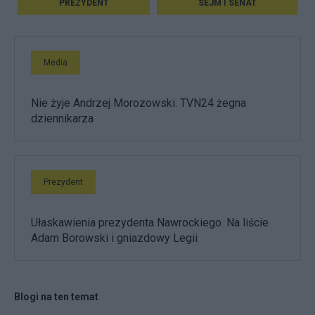
PREZYDENT
SEJM I SENAT
Media
Nie żyje Andrzej Morozowski. TVN24 żegna
dziennikarza
Prezydent
Ułaskawienia prezydenta Nawrockiego. Na liście
Adam Borowski i gniazdowy Legii
Blogi na ten temat