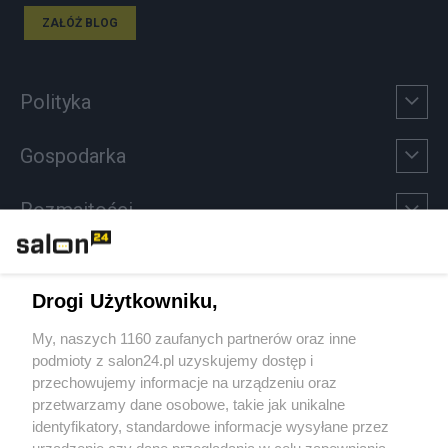
ZAŁÓŻ BLOG
Polityka
Gospodarka
Rozmaitości
Technologie
Drogi Użytkowniku,
Sport
My, naszych 1160 zaufanych partnerów oraz inne
podmioty z salon24.pl uzyskujemy dostęp i
Społeczeństwo
przechowujemy informacje na urządzeniu oraz
przetwarzamy dane osobowe, takie jak unikalne
Kultura
identyfikatory, standardowe informacje wysyłane przez
urządzenie czy dane przeglądania w celu zapewniania