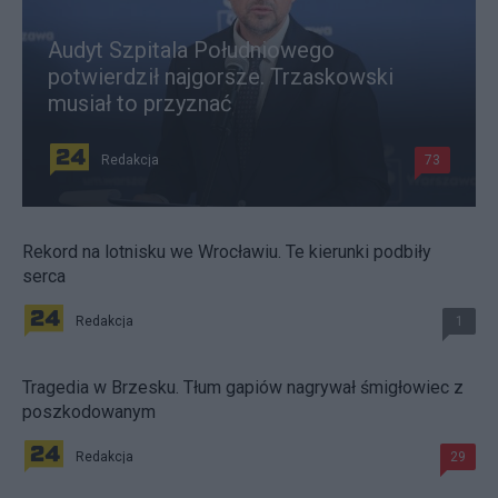
Audyt Szpitala Południowego
potwierdził najgorsze. Trzaskowski
musiał to przyznać
Redakcja
73
Rekord na lotnisku we Wrocławiu. Te kierunki podbiły
serca
Redakcja
1
Tragedia w Brzesku. Tłum gapiów nagrywał śmigłowiec z
poszkodowanym
Redakcja
29