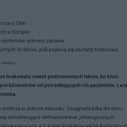
ecnie z Chin
ych w Europie
m systemów ochrony zdrowia
ynnych do leków, jeśli pojawią się zachęty finansowe
Reklama
nie brakowało nawet podstawowych leków, bo ktoś
ące kilometrów od potrzebujących ich pacjentów. Lat
zmienia.
li zmierza w dobrym kierunku. Osiągnięte kilka dni temu
dą umożliwiające dofinansowanie „strategicznych
 zwiększających w Europie produkcję leków krytycznych