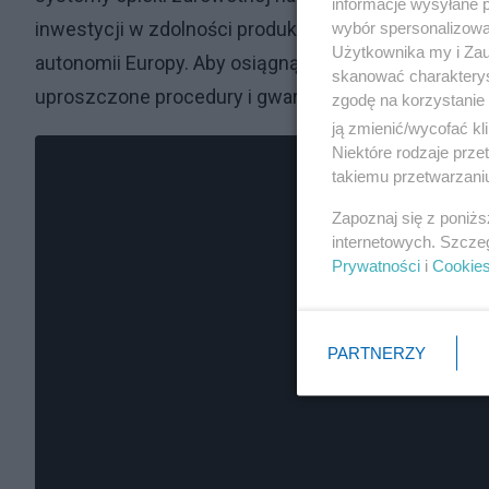
informacje wysyłane 
inwestycji w zdolności produkcyjne UE w zakresie l
wybór spersonalizowan
Użytkownika my i Zau
autonomii Europy. Aby osiągnąć cele Aktu o Lekach
skanować charakterys
uproszczone procedury i gwarancje rentownego zb
zgodę na korzystanie 
ją zmienić/wycofać kl
Niektóre rodzaje prz
takiemu przetwarzaniu
Zapoznaj się z poniż
internetowych. Szcze
Prywatności
i
Cookie
PARTNERZY