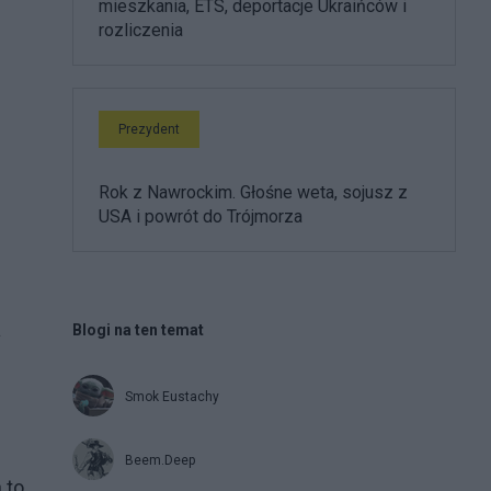
mieszkania, ETS, deportacje Ukraińców i
rozliczenia
Prezydent
Rok z Nawrockim. Głośne weta, sojusz z
USA i powrót do Trójmorza
a
Blogi na ten temat
Smok Eustachy
Beem.Deep
 to