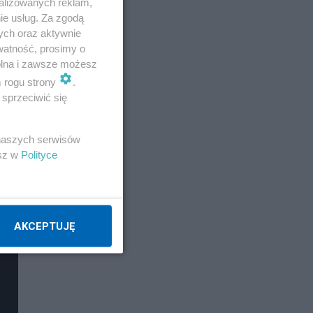
alizowanych reklam,
ie usług. Za zgodą
ych oraz aktywnie
watność, prosimy o
wolna i zawsze możesz
m rogu strony
.
sprzeciwić się
 naszych serwisów
esz w
Polityce
AKCEPTUJĘ