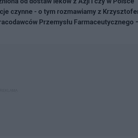
niona od dostaw leków z Azji i czy w Polsce
cje czynne - o tym rozmawiamy z Krzysztof
Pracodawców Przemysłu Farmaceutycznego 