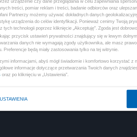
przez urządzenie czy dane przeglądania w celu zapewniania sperson
eków krytycznych i ich składników w celu zwiększenia
ych treści, pomiar reklam i treści, badanie odbiorców oraz ulepszan
fani Partnerzy możemy używać dokładnych danych geolokalizacyjn
 Krytycznych, konieczne jest dedykowane finansowanie,
tykę urządzenia do celów identyfikacji. Ponieważ cenimy Twoją pry
ytu.
z tych technologii poprzez kliknięcie „Akceptuję”. Zgoda jest dobro
ikając przycisk ustawień prywatności znajdujący się w lewym dolny
etwarzania danych nie wymagają zgody użytkownika, ale masz prawo 
. Preferencje będą miały zastosowania tylko na tej witrynie.
szymi informacjami, abyś mógł świadomie i komfortowo korzystać z
gółowe informacje dotyczące przetwarzania Twoich danych znajdzi
s
oraz po kliknięciu w „Ustawienia”.
USTAWIENIA