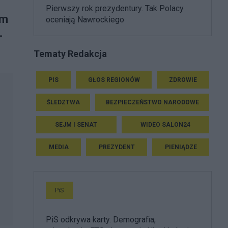
Pierwszy rok prezydentury. Tak Polacy
em
oceniają Nawrockiego
–
Tematy Redakcja
PIS
GŁOS REGIONÓW
ZDROWIE
ŚLEDZTWA
BEZPIECZEŃSTWO NARODOWE
SEJM I SENAT
WIDEO SALON24
MEDIA
PREZYDENT
PIENIĄDZE
PiS
PiS odkrywa karty. Demografia,