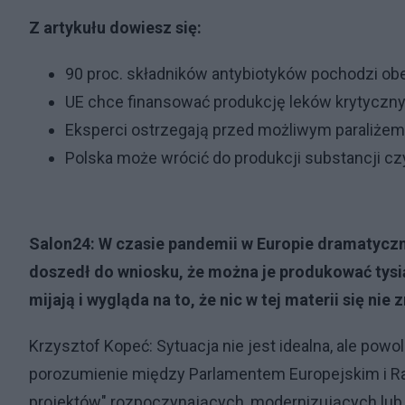
Z artykułu dowiesz się:
90 proc. składników antybiotyków pochodzi ob
UE chce finansować produkcję leków krytyczn
Eksperci ostrzegają przed możliwym paraliże
Polska może wrócić do produkcji substancji cz
Salon24: W czasie pandemii w Europie dramatycz
doszedł do wniosku, że można je produkować tysi
mijają i wygląda na to, że nic w tej materii się nie 
Krzysztof Kopeć: Sytuacja nie jest idealna, ale powo
porozumienie między Parlamentem Europejskim i Ra
projektów" rozpoczynających, modernizujących lub