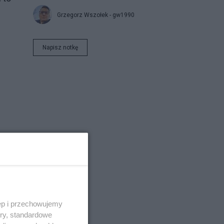
Grzegorz Wszołek - gw1990
Napisz notkę
ęp i przechowujemy
ory, standardowe