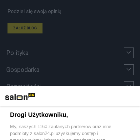
Podziel się swoją opinią
ZAŁÓŻ BLOG
Polityka
Gospodarka
Rozmaitości
Technologie
Drogi Użytkowniku,
Sport
My, naszych 1160 zaufanych partnerów oraz inne
podmioty z salon24.pl uzyskujemy dostęp i
Społeczeństwo