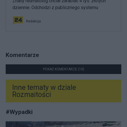
Znany reumatolog chciał zarabiać 4 tys. złotych
dziennie. Odchodzi z publicznego systemu
Redakcja
Komentarze
POKAŻ KOMENTARZE (10)
Inne tematy w dziale
Rozmaitości
#
Wypadki