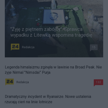
"Żyję z piętnem zabójcy". Sprawca
wypadku z Litewką wspomina tragedię
Redakcja
15
Legenda himalaizmu zginęła w lawinie na Broad Peak. Nie
żyje Nirmal "Nimsdai” Purja
Redakcja
132
Dramatyczny incydent w Ryanairze. Nowe ustalenia
rzucają cień na linie lotnicze