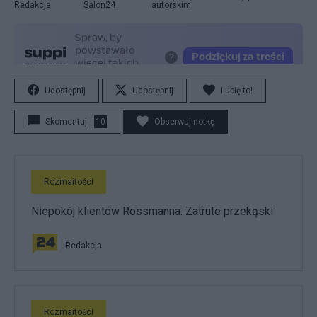
Redakcja
Salon24
autorskim.
Udostępnij
Udostępnij
Lubię to!
Skomentuj
10
Obserwuj notkę
Rozmaitości
Niepokój klientów Rossmanna. Zatrute przekąski
Redakcja
Rozmaitości