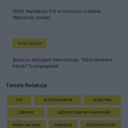
IBRiS: Najsłabszy PiS w historii po rozłamie.
Najnowszy sondaż
Wideo Salon24
Burza po decyzjach Nawrockiego. "Kibol ułaskawił
kibola? To propaganda"
Tematy Redakcja
PIS
GŁOS REGIONÓW
ŚLEDZTWA
ZDROWIE
BEZPIECZEŃSTWO NARODOWE
WIDEO SALON24
PIENIĄDZE
PRZESTĘPCZOŚĆ