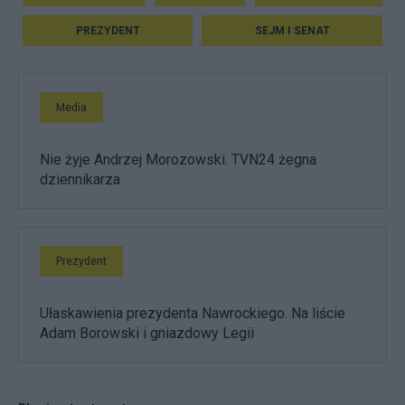
PREZYDENT
SEJM I SENAT
Media
Nie żyje Andrzej Morozowski. TVN24 żegna
dziennikarza
Prezydent
Ułaskawienia prezydenta Nawrockiego. Na liście
Adam Borowski i gniazdowy Legii