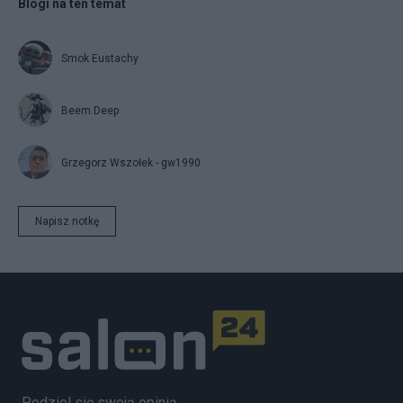
Blogi na ten temat
Smok Eustachy
Beem.Deep
Grzegorz Wszołek - gw1990
Napisz notkę
Podziel się swoją opinią