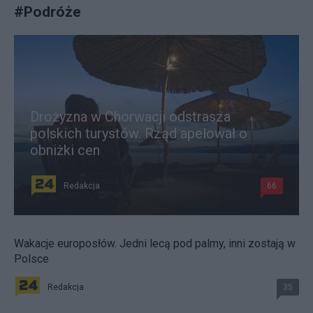
#
Podróże
Drożyzna w Chorwacji odstrasza
polskich turystów. Rząd apelował o
obniżki cen
Redakcja
66
Wakacje europosłów. Jedni lecą pod palmy, inni zostają w
Polsce
Redakcja
35