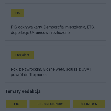
PiS
PiS odkrywa karty. Demografia, mieszkania, ETS,
deportacje Ukraińców i rozliczenia
Prezydent
Rok z Nawrockim. Głośne weta, sojusz z USA i
powrót do Trójmorza
Tematy Redakcja
PIS
GŁOS REGIONÓW
ŚLEDZTWA