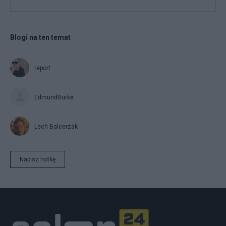
Blogi na ten temat
report
EdmundBurke
Lech Balcerzak
Napisz notkę