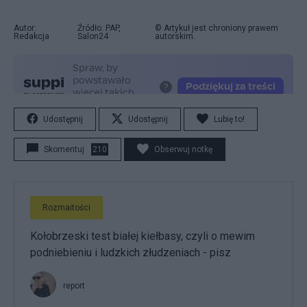
Autor:
Źródło: PAP,
© Artykuł jest chroniony prawem
Redakcja
Salon24
autorskim.
Udostępnij
Udostępnij
Lubię to!
Skomentuj
210
Obserwuj notkę
Rozmaitości
Kołobrzeski test białej kiełbasy, czyli o mewim
podniebieniu i ludzkich złudzeniach - pisz
report