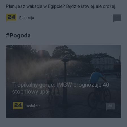
Planujesz wakacje w Egipcie? Będzie łatwiej, ale drożej
Redakcja
1
#
Pogoda
Tropikalny gorąc. IMGW prognozuje 40-
stopniowy upał
Redakcja
36