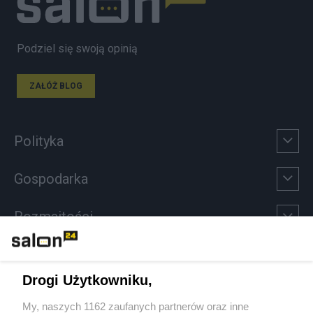
Podziel się swoją opinią
ZAŁÓŻ BLOG
Polityka
Gospodarka
Rozmaitości
Technologie
Drogi Użytkowniku,
Sport
My, naszych 1162 zaufanych partnerów oraz inne