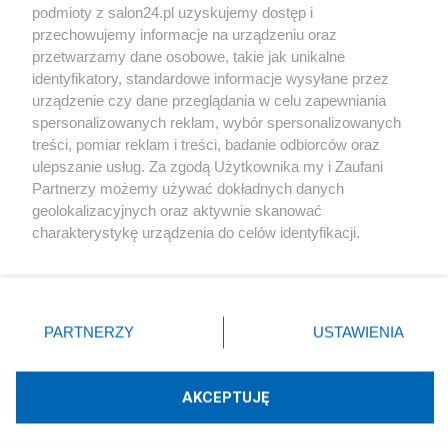
podmioty z salon24.pl uzyskujemy dostęp i
Społeczeństwo
przechowujemy informacje na urządzeniu oraz
przetwarzamy dane osobowe, takie jak unikalne
Kultura
identyfikatory, standardowe informacje wysyłane przez
urządzenie czy dane przeglądania w celu zapewniania
spersonalizowanych reklam, wybór spersonalizowanych
treści, pomiar reklam i treści, badanie odbiorców oraz
ulepszanie usług. Za zgodą Użytkownika my i Zaufani
X
Facebook
Instagram
Youtube
Partnerzy możemy używać dokładnych danych
geolokalizacyjnych oraz aktywnie skanować
charakterystykę urządzenia do celów identyfikacji.
Web Content Media sp. z o. o. © 2022
Ponieważ cenimy Twoją prywatność, prosimy o zgodę na
korzystanie z tych technologii poprzez kliknięcie
„Akceptuję”. Zgoda jest dobrowolna i zawsze możesz ją
Pomoc
O nas
Praca
Reklama
Kontakt
zmienić/wycofać klikając przycisk ustawień prywatności
PARTNERZY
USTAWIENIA
znajdujący się w lewym dolnym rogu strony
. Niektóre
rodzaje przetwarzania danych nie wymagają zgody
użytkownika, ale masz prawo sprzeciwić się takiemu
AKCEPTUJĘ
przetwarzaniu. Preferencje będą miały zastosowania tylko
Technologię dostarcza:
W3media.pl
na tej witrynie.