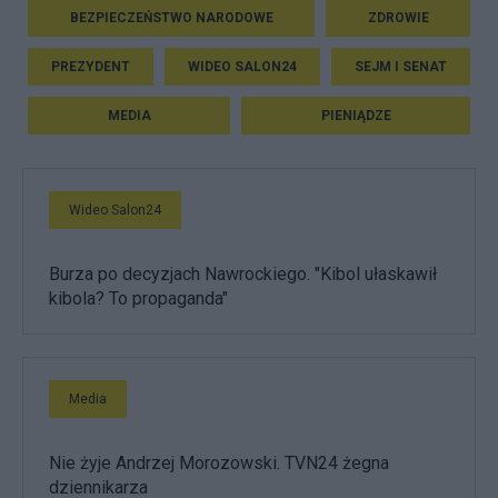
BEZPIECZEŃSTWO NARODOWE
ZDROWIE
PREZYDENT
WIDEO SALON24
SEJM I SENAT
MEDIA
PIENIĄDZE
Wideo Salon24
Burza po decyzjach Nawrockiego. "Kibol ułaskawił
kibola? To propaganda"
Media
Nie żyje Andrzej Morozowski. TVN24 żegna
dziennikarza