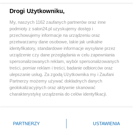
Drogi Użytkowniku,
Sport
My, naszych 1162 zaufanych partnerów oraz inne
podmioty z salon24.pl uzyskujemy dostęp i
Społeczeństwo
przechowujemy informacje na urządzeniu oraz
przetwarzamy dane osobowe, takie jak unikalne
Kultura
identyfikatory, standardowe informacje wysyłane przez
urządzenie czy dane przeglądania w celu zapewniania
spersonalizowanych reklam, wybór spersonalizowanych
treści, pomiar reklam i treści, badanie odbiorców oraz
ulepszanie usług. Za zgodą Użytkownika my i Zaufani
X
Facebook
Instagram
Youtube
Partnerzy możemy używać dokładnych danych
geolokalizacyjnych oraz aktywnie skanować
charakterystykę urządzenia do celów identyfikacji.
Web Content Media sp. z o. o. © 2022
Ponieważ cenimy Twoją prywatność, prosimy o zgodę na
korzystanie z tych technologii poprzez kliknięcie
„Akceptuję”. Zgoda jest dobrowolna i zawsze możesz ją
Pomoc
O nas
Praca
Reklama
Kontakt
zmienić/wycofać klikając przycisk ustawień prywatności
PARTNERZY
USTAWIENIA
znajdujący się w lewym dolnym rogu strony
. Niektóre