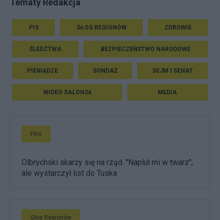
Tematy Redakcja
PIS
GŁOS REGIONÓW
ZDROWIE
ŚLEDZTWA
BEZPIECZEŃSTWO NARODOWE
PIENIĄDZE
SONDAŻ
SEJM I SENAT
WIDEO SALON24
MEDIA
Film
Olbrychski skarży się na rząd. "Napluł mi w twarz",
ale wystarczył list do Tuska
Głos Regionów