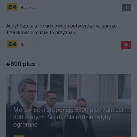
Redakcja
1
Audyt Szpitala Południowego potwierdził najgorsze.
Trzaskowski musiał to przyznać
Redakcja
80
#
800 plus
Morawiecki proponuje 3600 plus zamiast
800 złotych. Środki dla rodzin byłyby
ogromne