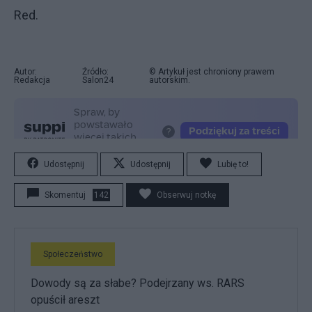
Red.
Autor:
Źródło:
© Artykuł jest chroniony prawem
Redakcja
Salon24
autorskim.
Udostępnij
Udostępnij
Lubię to!
Skomentuj
142
Obserwuj notkę
Społeczeństwo
Dowody są za słabe? Podejrzany ws. RARS
opuścił areszt