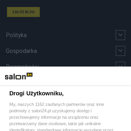
ZAŁÓŻ BLOG
Polityka
Gospodarka
Rozmaitości
Technologie
Drogi Użytkowniku,
Sport
My, naszych 1162 zaufanych partnerów oraz inne
podmioty z salon24.pl uzyskujemy dostęp i
Społeczeństwo
przechowujemy informacje na urządzeniu oraz
przetwarzamy dane osobowe, takie jak unikalne
Kultura
identyfikatory, standardowe informacje wysyłane przez