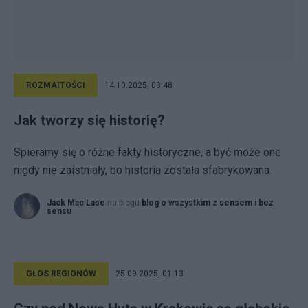
ROZMAITOŚCI
14.10.2025, 03:48
Jak tworzy się historię?
Spieramy się o różne fakty historyczne, a być może one
nigdy nie zaistniały, bo historia została sfabrykowana.
Jack Mac Lase
na blogu
blog o wszystkim z sensem i bez
sensu
GŁOS REGIONÓW
25.09.2025, 01:13