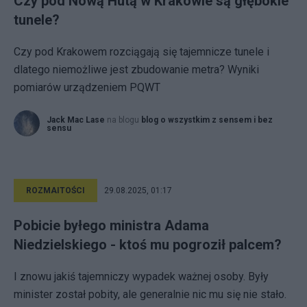
Czy pod Nową Hutą w Krakowie są głębokie
tunele?
Czy pod Krakowem rozciągają się tajemnicze tunele i
dlatego niemożliwe jest zbudowanie metra? Wyniki
pomiarów urządzeniem PQWT
Jack Mac Lase
na blogu
blog o wszystkim z sensem i bez
sensu
ROZMAITOŚCI
29.08.2025, 01:17
Pobicie byłego ministra Adama
Niedzielskiego - ktoś mu pogroził palcem?
I znowu jakiś tajemniczy wypadek ważnej osoby. Były
minister został pobity, ale generalnie nic mu się nie stało.