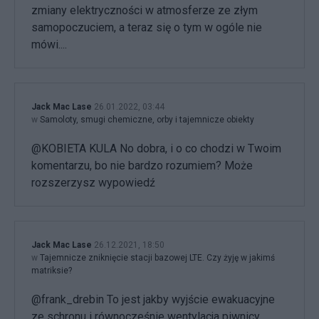
zmiany elektryczności w atmosferze ze złym
samopoczuciem, a teraz się o tym w ogóle nie
mówi....
Jack Mac Lase
26.01.2022, 03:44
w
Samoloty, smugi chemiczne, orby i tajemnicze obiekty
@KOBIETA KULA No dobra, i o co chodzi w Twoim
komentarzu, bo nie bardzo rozumiem? Może
rozszerzysz wypowiedź
Jack Mac Lase
26.12.2021, 18:50
w
Tajemnicze zniknięcie stacji bazowej LTE. Czy żyję w jakimś
matriksie?
@frank_drebin To jest jakby wyjście ewakuacyjne
ze schronu i równocześnie wentylacja piwnicy.