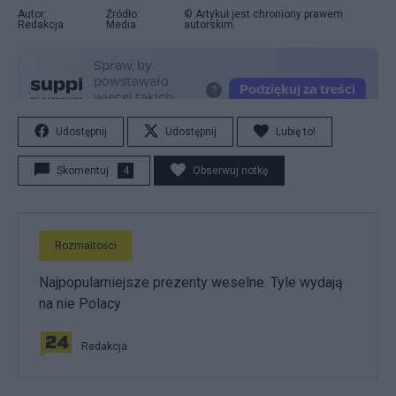
Autor:
Źródło:
© Artykuł jest chroniony prawem
Redakcja
Media
autorskim.
Udostępnij
Udostępnij
Lubię to!
Skomentuj
4
Obserwuj notkę
Rozmaitości
Najpopularniejsze prezenty weselne. Tyle wydają
na nie Polacy
Redakcja