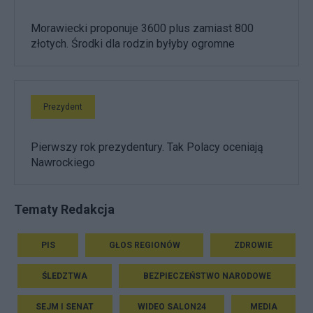
Morawiecki proponuje 3600 plus zamiast 800
złotych. Środki dla rodzin byłyby ogromne
Prezydent
Pierwszy rok prezydentury. Tak Polacy oceniają
Nawrockiego
Tematy Redakcja
PIS
GŁOS REGIONÓW
ZDROWIE
ŚLEDZTWA
BEZPIECZEŃSTWO NARODOWE
SEJM I SENAT
WIDEO SALON24
MEDIA