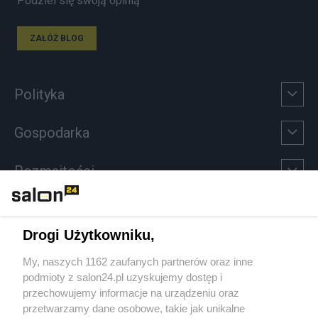
Podziel się swoją opinią
ZAŁÓŻ BLOG
Polityka
Gospodarka
Rozmaitości
Technologie
Drogi Użytkowniku,
Sport
My, naszych 1162 zaufanych partnerów oraz inne
podmioty z salon24.pl uzyskujemy dostęp i
Społeczeństwo
przechowujemy informacje na urządzeniu oraz
przetwarzamy dane osobowe, takie jak unikalne