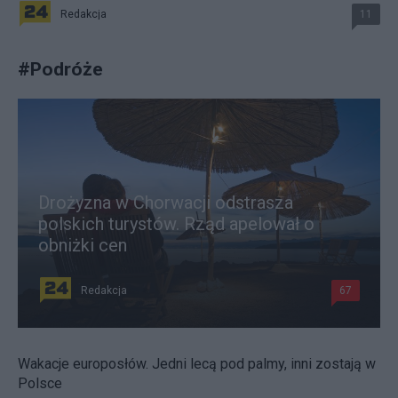
Redakcja
11
#
Podróże
Drożyzna w Chorwacji odstrasza
polskich turystów. Rząd apelował o
obniżki cen
Redakcja
67
Wakacje europosłów. Jedni lecą pod palmy, inni zostają w
Polsce