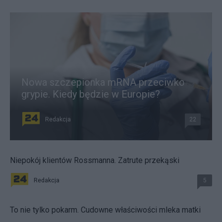
Nowa szczepionka mRNA przeciwko
grypie. Kiedy będzie w Europie?
Redakcja
22
Niepokój klientów Rossmanna. Zatrute przekąski
Redakcja
5
To nie tylko pokarm. Cudowne właściwości mleka matki