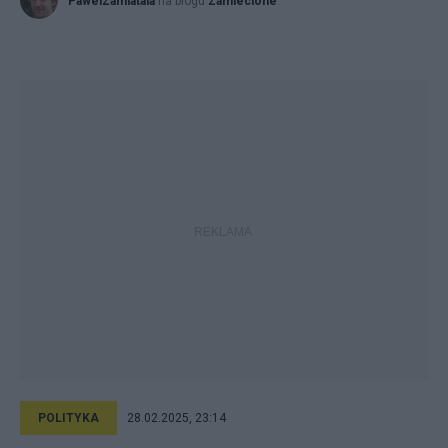
PawelZamiatala
na blogu
Zamiecione
POLITYKA
28.02.2025, 23:14