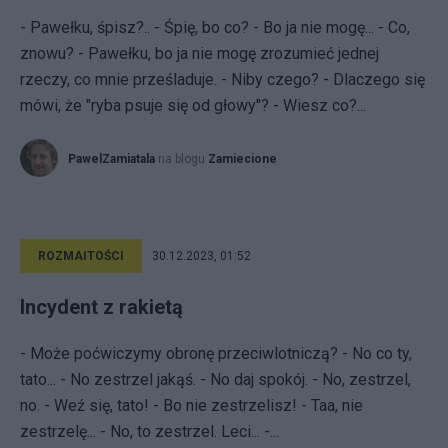
- Pawełku, śpisz?.. - Śpię, bo co? - Bo ja nie mogę... - Co,
znowu? - Pawełku, bo ja nie mogę zrozumieć jednej
rzeczy, co mnie prześladuje. - Niby czego? - Dlaczego się
mówi, że "ryba psuje się od głowy"? - Wiesz co?...
PawelZamiatala
na blogu
Zamiecione
ROZMAITOŚCI
30.12.2023, 01:52
Incydent z rakietą
- Może poćwiczymy obronę przeciwlotniczą? - No co ty,
tato... - No zestrzel jakąś. - No daj spokój. - No, zestrzel,
no. - Weź się, tato! - Bo nie zestrzelisz! - Taa, nie
zestrzelę... - No, to zestrzel. Leci... -...