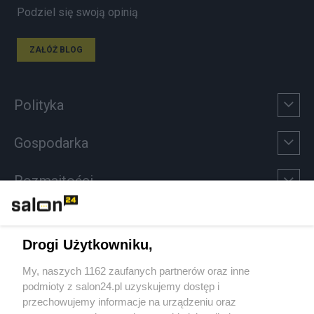
Podziel się swoją opinią
ZAŁÓŻ BLOG
Polityka
Gospodarka
Rozmaitości
Technologie
Drogi Użytkowniku,
Sport
My, naszych 1162 zaufanych partnerów oraz inne
podmioty z salon24.pl uzyskujemy dostęp i
Społeczeństwo
przechowujemy informacje na urządzeniu oraz