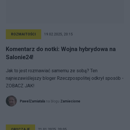
ROZMAITOŚCI
19.02.2025, 20:15
Komentarz do notki: Wojna hybrydowa na
Salonie24!
Jak to jest rozmawiać samemu ze sobą? Ten
najniezawiślejszy bloger Rzeczpospolitej odkrył sposób -
ZOBACZ JAK!
PawelZamiatala
na blogu
Zamiecione
OBYCZAJE
21.01.2025, 20:05