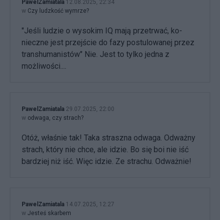
PawelZamiatala
12.08.2025, 22:34
w
Czy ludzkość wymrze?
"Je­śli lu­dzie o wy­so­kim IQ ma­ją prze­trwać, ko­
niecz­ne je­st przej­ście do fa­zy po­stu­lo­wa­nej przez
trans­hu­ma­ni­stów" Nie. Jest to tylko jedna z
możliwości....
PawelZamiatala
29.07.2025, 22:00
w
odwaga, czy strach?
Otóż, właśnie tak! Taka straszna odwaga. Odważny
strach, który nie chce, ale idzie. Bo się boi nie iść
bardziej niż iść. Więc idzie. Ze strachu. Odważnie!
PawelZamiatala
14.07.2025, 12:27
w
Jesteś skarbem