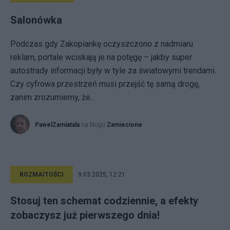
Salonówka
Podczas gdy Zakopiankę oczyszczono z nadmiaru
reklam, portale wciskają je na potęgę – jakby super
autostrady informacji były w tyle za światowymi trendami.
Czy cyfrowa przestrzeń musi przejść tę samą drogę,
zanim zrozumiemy, że...
PawelZamiatala
na blogu
Zamiecione
ROZMAITOŚCI
9.03.2025, 12:21
Stosuj ten schemat codziennie, a efekty
zobaczysz już pierwszego dnia!