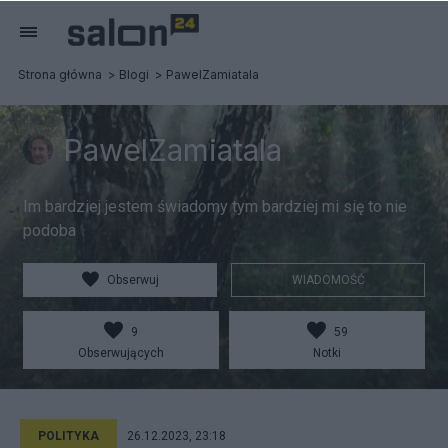
Strona główna
Blogi
PawelZamiatala
PawelZamiatala
Im bardziej jestem świadomy tym bardziej mi się to nie
podoba
Obserwuj
WIADOMOŚĆ
9
59
Obserwujących
Notki
POLITYKA
26.12.2023, 23:18