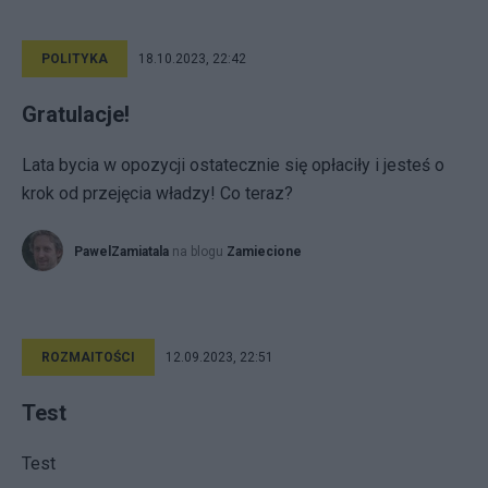
POLITYKA
18.10.2023, 22:42
Gratulacje!
Lata bycia w opozycji ostatecznie się opłaciły i jesteś o
krok od przejęcia władzy! Co teraz?
PawelZamiatala
na blogu
Zamiecione
ROZMAITOŚCI
12.09.2023, 22:51
Test
Test