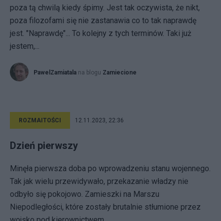
poza tą chwilą kiedy śpimy. Jest tak oczywista, że nikt,
poza filozofami się nie zastanawia co to tak naprawdę
jest. "Naprawdę"... To kolejny z tych terminów. Taki już
jestem,...
PawelZamiatala
na blogu
Zamiecione
ROZMAITOŚCI
12.11.2023, 22:36
Dzień pierwszy
Minęła pierwsza doba po wprowadzeniu stanu wojennego.
Tak jak wielu przewidywało, przekazanie władzy nie
odbyło się pokojowo. Zamieszki na Marszu
Niepodległości, które zostały brutalnie stłumione przez
wojsko pod kierownictwem...