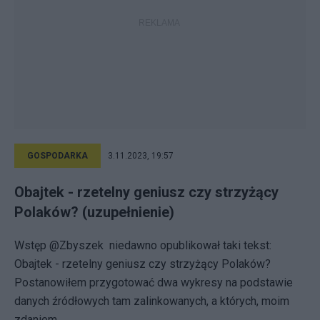
GOSPODARKA
3.11.2023, 19:57
Obajtek - rzetelny geniusz czy strzyżący
Polaków? (uzupełnienie)
Wstęp @Zbyszek niedawno opublikował taki tekst:
Obajtek - rzetelny geniusz czy strzyżący Polaków?
Postanowiłem przygotować dwa wykresy na podstawie
danych źródłowych tam zalinkowanych, a których, moim
zdaniem,...