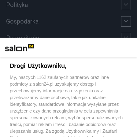
Polityka
Gospodarka
Rozmaitości
Technologie
Drogi Użytkowniku,
Sport
My, naszych 1162 zaufanych partnerów oraz inne
podmioty z salon24.pl uzyskujemy dostęp i
Społeczeństwo
przechowujemy informacje na urządzeniu oraz
przetwarzamy dane osobowe, takie jak unikalne
Kultura
identyfikatory, standardowe informacje wysyłane przez
urządzenie czy dane przeglądania w celu zapewniania
spersonalizowanych reklam, wybór spersonalizowanych
treści, pomiar reklam i treści, badanie odbiorców oraz
ulepszanie usług. Za zgodą Użytkownika my i Zaufani
X
Facebook
Instagram
Youtube