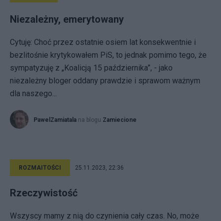
Niezależny, emerytowany
Cytuję: Choć przez ostatnie osiem lat konsekwentnie i
bezlitośnie krytykowałem PiS, to jednak pomimo tego, że
sympatyzuję z „Koalicją 15 października”, - jako
niezależny bloger oddany prawdzie i sprawom ważnym
dla naszego...
PawelZamiatala
na blogu
Zamiecione
ROZMAITOŚCI
25.11.2023, 22:36
Rzeczywistość
Wszyscy mamy z nią do czynienia cały czas. No, może