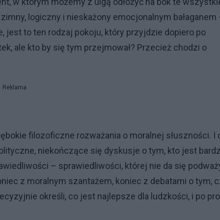
t, w którym możemy z ulgą odłożyć na bok te wszystki
 zimny, logiczny i nieskażony emocjonalnym bałaganem
est to ten rodzaj pokoju, który przyjdzie dopiero po
k, ale kto by się tym przejmował? Przecież chodzi o
Reklama
łębokie filozoficzne rozważania o moralnej słuszności. I 
polityczne, niekończące się dyskusje o tym, kto jest bardz
wiedliwości – sprawiedliwości, której nie da się podważ
 Koniec z moralnym szantażem, koniec z debatami o tym, 
zyjnie określi, co jest najlepsze dla ludzkości, i po pr