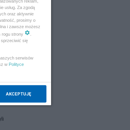
alizowanych reklam,
ie usług. Za zgodą
ych oraz aktywnie
watność, prosimy o
wolna i zawsze możesz
m rogu strony
.
sprzeciwić się
i
 naszych serwisów
esz w
Polityce
AKCEPTUJĘ
li