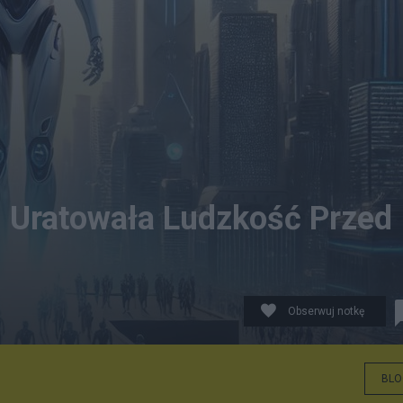
I Uratowała Ludzkość Przed
Obserwuj notkę
BLO