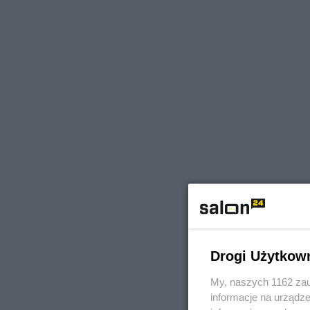
Drogi Użytkow
My, naszych 1162 zau
informacje na urządze