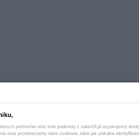
niku,
fanych partnerów oraz inne podmioty z salon24.pl uzyskujemy dost
niu oraz przetwarzamy dane osobowe, takie jak unikalne identyfikat