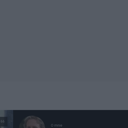
66
O mnie