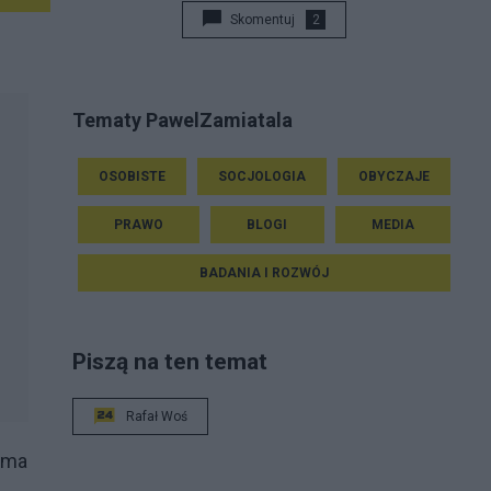
Skomentuj
2
Tematy PawelZamiatala
OSOBISTE
SOCJOLOGIA
OBYCZAJE
PRAWO
BLOGI
MEDIA
BADANIA I ROZWÓJ
Piszą na ten temat
Rafał Woś
o ma