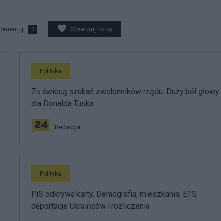
komentuj
2
Obserwuj notkę
Polityka
Ze świecą szukać zwolenników rządu. Duży ból głowy
dla Donalda Tuska
Redakcja
Polityka
PiS odkrywa karty. Demografia, mieszkania, ETS,
deportacje Ukraińców i rozliczenia