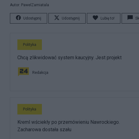
Autor: PawelZamiatala
Udostępnij
Udostępnij
Lubię to!
S
Polityka
Chcą zlikwidować system kaucyjny. Jest projekt
Redakcja
Polityka
Kreml wściekły po przemówieniu Nawrockiego.
Zacharowa dostała szału