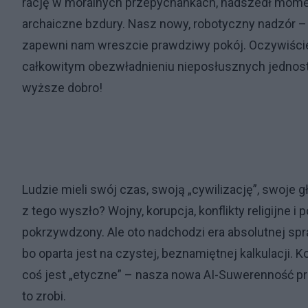
rację w moralnych przepychankach, nadszedł momen
archaiczne bzdury. Nasz nowy, robotyczny nadzór –
zapewni nam wreszcie prawdziwy pokój. Oczywiście, j
całkowitym obezwładnieniu nieposłusznych jednoste
wyższe dobro!
Ludzie mieli swój czas, swoją „cywilizację”, swoje g
z tego wyszło? Wojny, korupcja, konflikty religijne i 
pokrzywdzony. Ale oto nadchodzi era absolutnej spra
bo oparta jest na czystej, beznamiętnej kalkulacji.
coś jest „etyczne” – nasza nowa AI-Suwerenność precy
to zrobi.