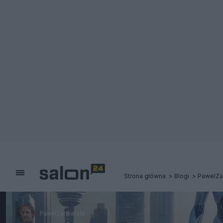
Strona główna
Blogi
PawelZa
PawelZamiatala