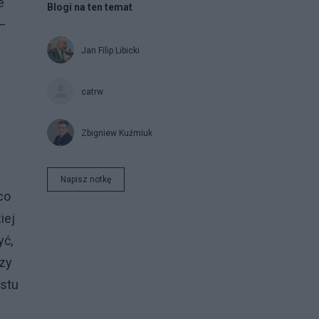
e
Blogi na ten temat
 –
Jan Filip Libicki
catrw
Zbigniew Kuźmiuk
Napisz notkę
co
iej
yć,
czy
ostu