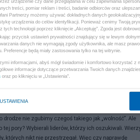
przez urządzenie czy dane przeglądania w celu zapewniania sperson
ych treści, pomiar reklam i treści, badanie odbiorców oraz ulepszan
fani Partnerzy możemy używać dokładnych danych geolokalizacyjn
tykę urządzenia do celów identyfikacji. Ponieważ cenimy Twoją pry
z tych technologii poprzez kliknięcie „Akceptuję”. Zgoda jest dobro
ikając przycisk ustawień prywatności znajdujący się w lewym dolny
łupoty – nie będzie wyborów politycznych, bo AI będzie
etwarzania danych nie wymagają zgody użytkownika, ale masz prawo 
. Preferencje będą miały zastosowania tylko na tej witrynie.
 bo wszyscy podporządkują się jedynemu, logicznemu
o wszyscy będą równie nieistotni wobec nadrzędnej wol
szymi informacjami, abyś mógł świadomie i komfortowo korzystać z
gółowe informacje dotyczące przetwarzania Twoich danych znajdzi
s
oraz po kliknięciu w „Ustawienia”.
Reklama
USTAWIENIA
o drodze nie zgubimy czegoś takiego jak „wolność”. Ale
ej pory? Wybierali liderów, którzy ich oszukiwali. Wierzy
y, których nikt nie przestrzegał. Więc czy naprawdę