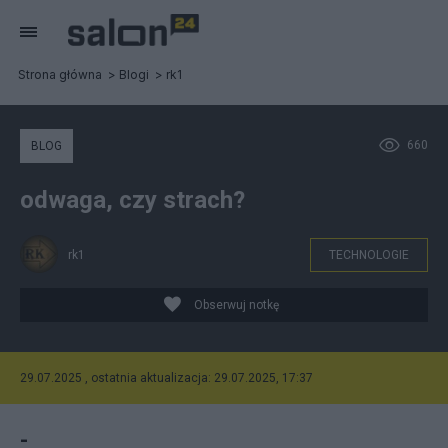
Strona główna
Blogi
rk1
660
BLOG
odwaga, czy strach?
rk1
TECHNOLOGIE
Obserwuj notkę
29.07.2025 , ostatnia aktualizacja: 29.07.2025, 17:37
-