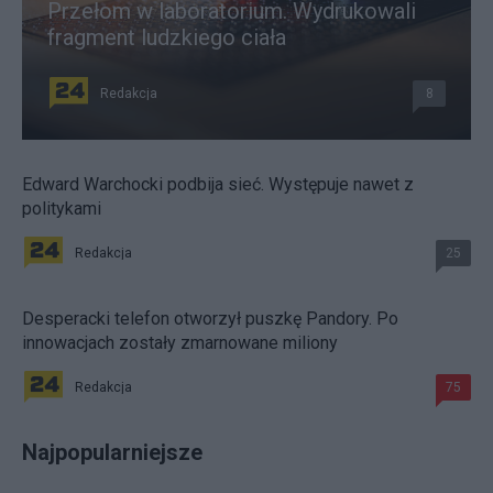
Przełom w laboratorium. Wydrukowali
fragment ludzkiego ciała
Redakcja
8
Edward Warchocki podbija sieć. Występuje nawet z
politykami
Redakcja
25
Desperacki telefon otworzył puszkę Pandory. Po
innowacjach zostały zmarnowane miliony
Redakcja
75
Najpopularniejsze