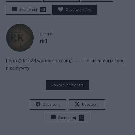
Skomentuj
40
Obserwuj notkę
O mnie
rk1
https://rk1s24.wordpress.com/ ------ to już historia. blog
nieaktywny
Nowości od blogera
Udostępnij
Udostępnij
Skomentuj
40