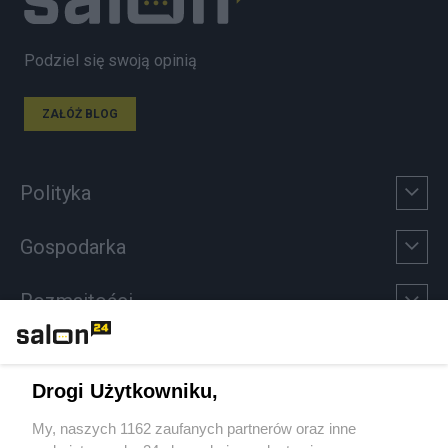
Podziel się swoją opinią
ZAŁÓŻ BLOG
Polityka
Gospodarka
Rozmaitości
Technologie
Drogi Użytkowniku,
Sport
My, naszych 1162 zaufanych partnerów oraz inne