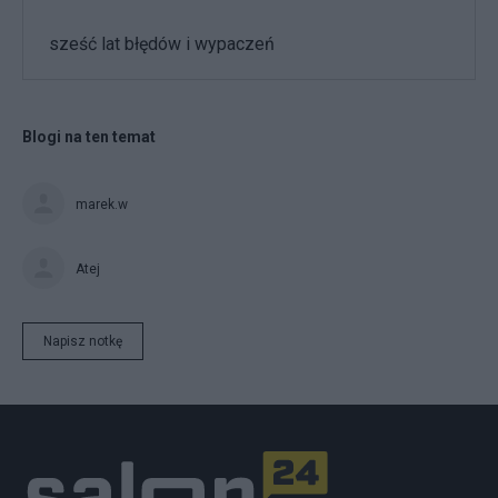
sześć lat błędów i wypaczeń
Blogi na ten temat
marek.w
Atej
Napisz notkę