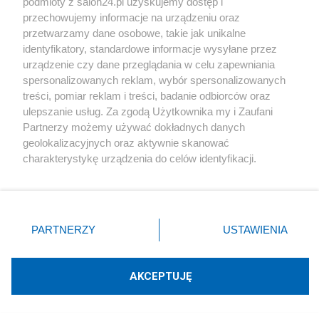
podmioty z salon24.pl uzyskujemy dostęp i
Społeczeństwo
przechowujemy informacje na urządzeniu oraz
przetwarzamy dane osobowe, takie jak unikalne
Kultura
identyfikatory, standardowe informacje wysyłane przez
urządzenie czy dane przeglądania w celu zapewniania
spersonalizowanych reklam, wybór spersonalizowanych
treści, pomiar reklam i treści, badanie odbiorców oraz
ulepszanie usług. Za zgodą Użytkownika my i Zaufani
X
Facebook
Instagram
Youtube
Partnerzy możemy używać dokładnych danych
geolokalizacyjnych oraz aktywnie skanować
charakterystykę urządzenia do celów identyfikacji.
Web Content Media sp. z o. o. © 2022
Ponieważ cenimy Twoją prywatność, prosimy o zgodę na
korzystanie z tych technologii poprzez kliknięcie
„Akceptuję”. Zgoda jest dobrowolna i zawsze możesz ją
Pomoc
O nas
Praca
Reklama
Kontakt
zmienić/wycofać klikając przycisk ustawień prywatności
PARTNERZY
USTAWIENIA
znajdujący się w lewym dolnym rogu strony
. Niektóre
rodzaje przetwarzania danych nie wymagają zgody
użytkownika, ale masz prawo sprzeciwić się takiemu
AKCEPTUJĘ
przetwarzaniu. Preferencje będą miały zastosowania tylko
Technologię dostarcza:
W3media.pl
na tej witrynie.