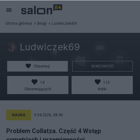
Strona główna
Blogi
Ludwiczek69
Ludwiczek69
Obserwuj
WIADOMOŚĆ
14
115
Obserwujących
Notki
NAUKA
9.04.2026, 08:40
Problem Collatza. Część 4 Wstęp
symetriach i przemienności