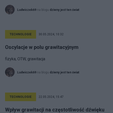
Ludwiczek69
na blogu
dziwny jest ten świat
TECHNOLOGIE
30.05.2024, 10:32
Oscylacje w polu grawitacyjnym
fizyka, OTW, grawitacja
Ludwiczek69
na blogu
dziwny jest ten świat
TECHNOLOGIE
22.05.2024, 15:47
Wpływ grawitacji na częstotliwość dźwięku