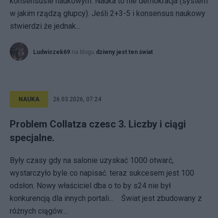
konsensusie naukowym. Nauka to nie demokracja (system
w jakim rządzą głupcy). Jeśli 2+3-5 i konsensus naukowy
stwierdzi że jednak...
Ludwiczek69
na blogu
dziwny jest ten świat
NAUKA
26.03.2026, 07:24
Problem Collatza czesc 3. Liczby i ciągi
specjalne.
Były czasy gdy na salonie uzyskać 1000 otwarć,
wystarczyło byle co napisać. teraz sukcesem jest 100
odsłon. Nowy właściciel dba o to by s24 nie był
konkurencją dla innych portali... Świat jest zbudowany z
różnych ciągów....