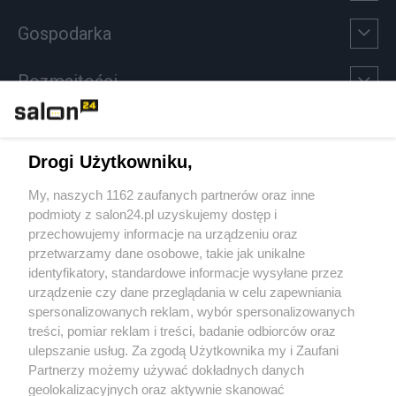
Gospodarka
Rozmaitości
Technologie
Drogi Użytkowniku,
Sport
My, naszych 1162 zaufanych partnerów oraz inne
podmioty z salon24.pl uzyskujemy dostęp i
Społeczeństwo
przechowujemy informacje na urządzeniu oraz
przetwarzamy dane osobowe, takie jak unikalne
Kultura
identyfikatory, standardowe informacje wysyłane przez
urządzenie czy dane przeglądania w celu zapewniania
spersonalizowanych reklam, wybór spersonalizowanych
treści, pomiar reklam i treści, badanie odbiorców oraz
ulepszanie usług. Za zgodą Użytkownika my i Zaufani
X
Facebook
Instagram
Youtube
Partnerzy możemy używać dokładnych danych
geolokalizacyjnych oraz aktywnie skanować