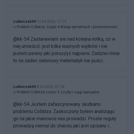
Ludwiczek69
12.04.2026, 17:19
w
Problem Collatza. Część 4 Wstęp symetriach i przemienności
@kk-54 Zastanawiam sie nad kolejna notką, co w
niej umieścić. jest kilka ważnych wątków i nie
jestem pewny jaki poruszyć najpierw. Zadziwi mnie
to że żaden salonowy matematyk nie puści...
Ludwiczek69
8.04.2026, 07:34
w
Problem Collatza czesc 3. Liczby i ciągi specjalne.
@kk-54 Jestem zafascynowany skutkami
problemu Collatza. Zaskoczony byłem analizując
go na jakie manowce nas prowadzi. Proste reguły
prowadzą niemal do chaosu jaki jest opisany i...