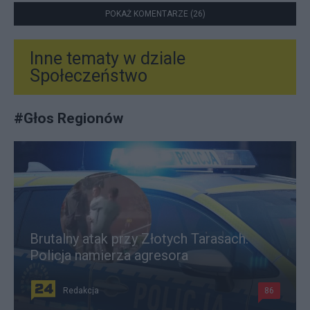
POKAŻ KOMENTARZE (26)
Inne tematy w dziale
Społeczeństwo
#
Głos Regionów
Brutalny atak przy Złotych Tarasach.
Policja namierza agresora
Redakcja
86