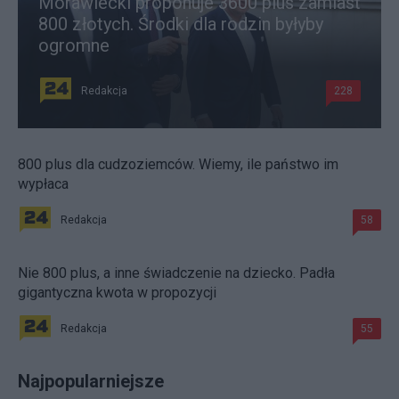
Morawiecki proponuje 3600 plus zamiast
800 złotych. Środki dla rodzin byłyby
ogromne
Redakcja
228
800 plus dla cudzoziemców. Wiemy, ile państwo im
wypłaca
Redakcja
58
Nie 800 plus, a inne świadczenie na dziecko. Padła
gigantyczna kwota w propozycji
Redakcja
55
Najpopularniejsze