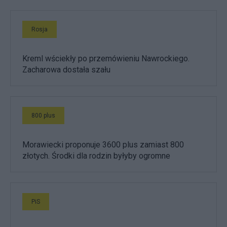
Rosja
Kreml wściekły po przemówieniu Nawrockiego.
Zacharowa dostała szału
800 plus
Morawiecki proponuje 3600 plus zamiast 800
złotych. Środki dla rodzin byłyby ogromne
PiS