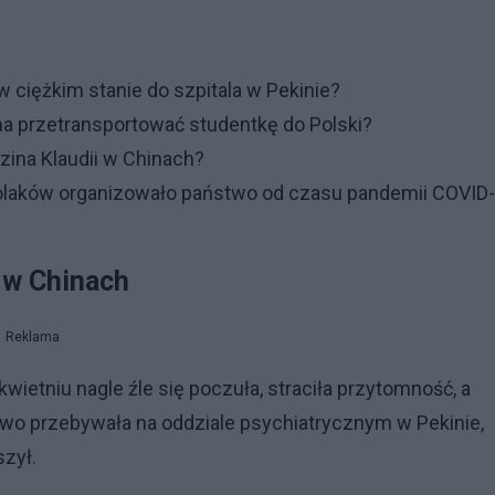
w ciężkim stanie do szpitala w Pekinie?
ma przetransportować studentkę do Polski?
dzina Klaudii w Chinach?
 Polaków organizowało państwo od czasu pandemii COVID-
 w Chinach
Reklama
wietniu nagle źle się poczuła, straciła przytomność, a
wo przebywała na oddziale psychiatrycznym w Pekinie,
szył.