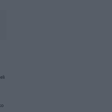
eli
ko