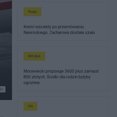
Rosja
Kreml wściekły po przemówieniu
Nawrockiego. Zacharowa dostała szału
800 plus
Morawiecki proponuje 3600 plus zamiast
800 złotych. Środki dla rodzin byłyby
ogromne
61
PiS