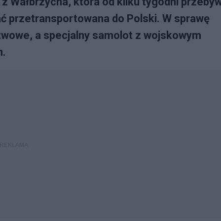
 z Wałbrzycha, która od kilku tygodni przeby
ać przetransportowana do Polski. W sprawę
stwowe, a specjalny samolot z wojskowym
n.