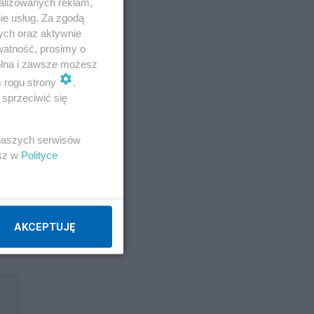
alizowanych reklam,
ie usług. Za zgodą
ych oraz aktywnie
watność, prosimy o
wolna i zawsze możesz
m rogu strony
.
sprzeciwić się
 naszych serwisów
esz w
Polityce
AKCEPTUJĘ