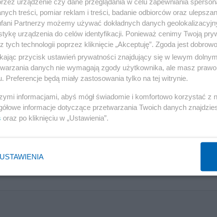
przez urządzenie czy dane przeglądania w celu zapewniania sperson
ych treści, pomiar reklam i treści, badanie odbiorców oraz ulepszan
fani Partnerzy możemy używać dokładnych danych geolokalizacyjn
tykę urządzenia do celów identyfikacji. Ponieważ cenimy Twoją pry
z tych technologii poprzez kliknięcie „Akceptuję”. Zgoda jest dobro
ikając przycisk ustawień prywatności znajdujący się w lewym dolny
etwarzania danych nie wymagają zgody użytkownika, ale masz prawo 
. Preferencje będą miały zastosowania tylko na tej witrynie.
szymi informacjami, abyś mógł świadomie i komfortowo korzystać z
gółowe informacje dotyczące przetwarzania Twoich danych znajdzi
s
oraz po kliknięciu w „Ustawienia”.
USTAWIENIA