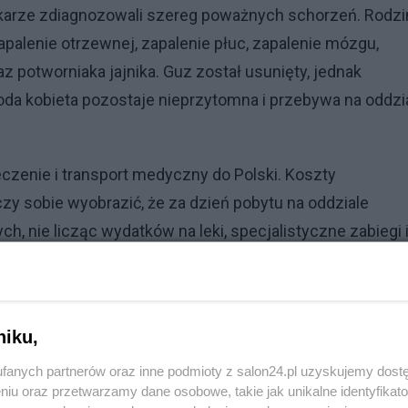
lekarze zdiagnozowali szereg poważnych schorzeń. Rodzi
apalenie otrzewnej, zapalenie płuc, zapalenie mózgu,
z potworniaka jajnika. Guz został usunięty, jednak
oda kobieta pozostaje nieprzytomna i przebywa na oddzi
eczenie i transport medyczny do Polski. Koszty
zy sobie wyobrazić, że za dzień pobytu na oddziale
ych, nie licząc wydatków na leki, specjalistyczne zabiegi 
niku,
fanych partnerów oraz inne podmioty z salon24.pl uzyskujemy dost
niu oraz przetwarzamy dane osobowe, takie jak unikalne identyfikat