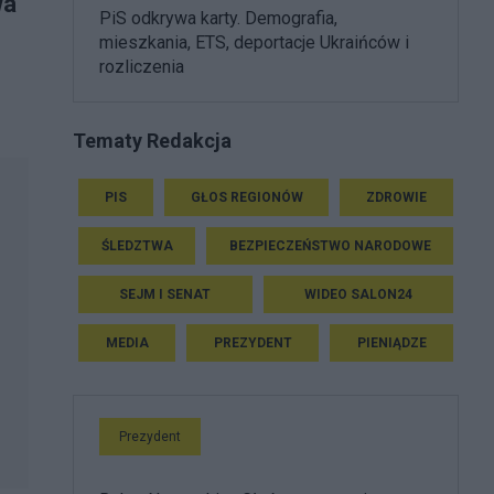
wa
PiS odkrywa karty. Demografia,
mieszkania, ETS, deportacje Ukraińców i
rozliczenia
Tematy Redakcja
PIS
GŁOS REGIONÓW
ZDROWIE
ŚLEDZTWA
BEZPIECZEŃSTWO NARODOWE
SEJM I SENAT
WIDEO SALON24
MEDIA
PREZYDENT
PIENIĄDZE
Prezydent