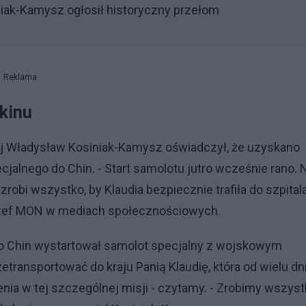
iak-Kamysz ogłosił historyczny przełom
Reklama
kinu
ej Władysław Kosiniak-Kamysz oświadczył, że uzyskano
jalnego do Chin. - Start samolotu jutro wcześnie rano. 
obi wszystko, by Klaudia bezpiecznie trafiła do szpital
szef MON w mediach społecznościowych.
 do Chin wystartował samolot specjalny z wojskowym
transportować do kraju Panią Klaudię, która od wielu dn
ia w tej szczególnej misji - czytamy. - Zrobimy wszyst