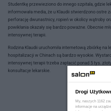
Studentkę przewieziono do innego szpitala, gdzie 
informowała media, że u Klaudii stwierdzono ostre z
perforację dwunastnicy, ropień w okolicy wątroby ora
powikłania okazały się bardzo poważne. Obecnie mł
intensywnej terapii.
Rodzina Klaudii uruchomiła internetową zbiórkę na l
hospitalizacji w Chinach są bardzo wysokie. Wystarc
intensywnej terapii trzeba zapłacić ponad 5 tys. złot
konsultacje lekarskie.
Drogi Użytkow
My, naszych 1162 zau
informacje na urządze