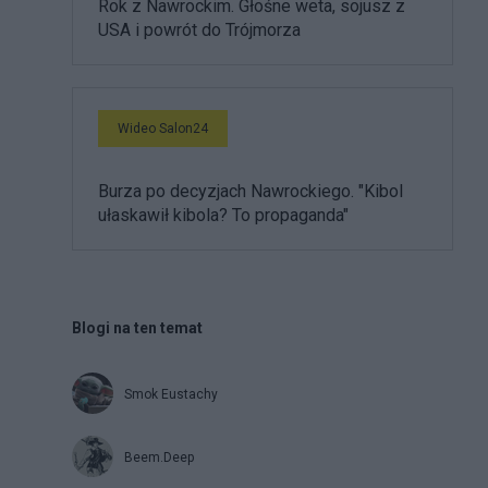
Rok z Nawrockim. Głośne weta, sojusz z
USA i powrót do Trójmorza
Wideo Salon24
Burza po decyzjach Nawrockiego. "Kibol
ułaskawił kibola? To propaganda"
Blogi na ten temat
Smok Eustachy
Beem.Deep