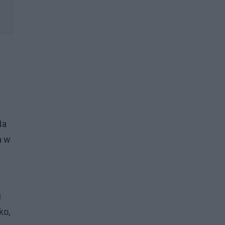
Na
a w
i
ko,