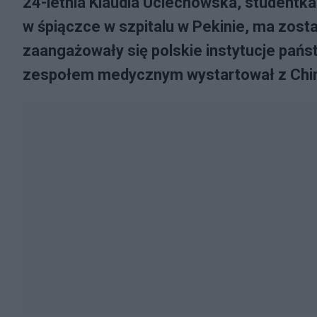
24-letnia Klaudia Uciechowska, studentka
w śpiączce w szpitalu w Pekinie, ma zost
zaangażowały się polskie instytucje pań
zespołem medycznym wystartował z Chi