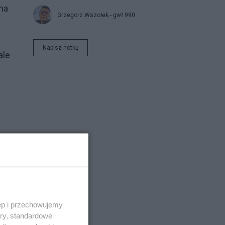
na
Grzegorz Wszołek - gw1990
Napisz notkę
ale
i
ęp i przechowujemy
ory, standardowe