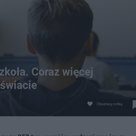
koła. Coraz więcej
świacie
Obserwuj notkę