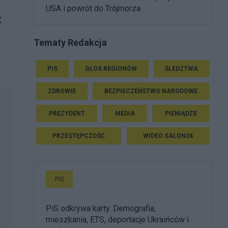
USA i powrót do Trójmorza
z
Tematy Redakcja
PIS
GŁOS REGIONÓW
ŚLEDZTWA
ZDROWIE
BEZPIECZEŃSTWO NARODOWE
PREZYDENT
MEDIA
PIENIĄDZE
PRZESTĘPCZOŚĆ
WIDEO SALON24
PiS
PiS odkrywa karty. Demografia,
mieszkania, ETS, deportacje Ukraińców i