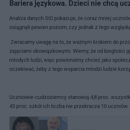
Bariera językowa. Dzieci nie chcą uc
Analiza danych SIO pokazuje, że coraz mniej uczniów 
osiągnęli pewien poziom, czy jednak z tego względu,
Zwracamy uwagę na to, że ważnym krokiem do przodu
zajęciami obowiązkowymi. Wiemy, że od biegłości j
młodych ludzi, więc powinniśmy chcieć jako społec
oczekiwać, żeby z tego wsparcia młodzi ludzie kor
Uczniowie-cudzoziemcy stanowią 4,8 proc. wszystki
43 proc. szkół ich liczba nie przekracza 10 uczniów.