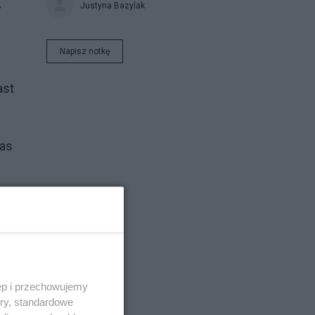
Justyna Bazylak
y
Napisz notkę
ast
nas
j,
ęp i przechowujemy
ory, standardowe