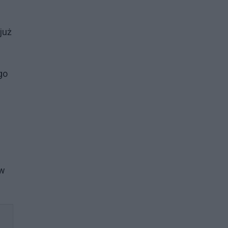
już
go
 w