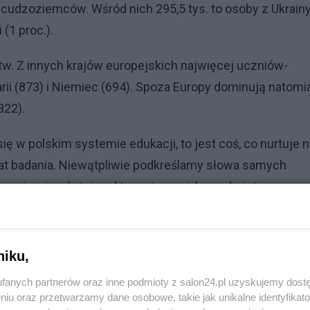
w-cudzoziemców. Wśród nich 295,5 tys. to osoby z Ukrain
i (1 proc.).
stw. Z innych krajów europejskich najwięcej uczniów-
ii (873) i Niemiec (694). Spoza Europy dominują natomi
322).
się w polskim systemie edukacji, to jest coś, co nurtuje 
at badania. Niewątpliwie podkreślamy słowa samych
bywają, niezależnie od tego, że my jako podmioty
rzymy się z różnymi wyzwaniami i problemami. Pewne
a Świdrowska, badaczka i ekspertka integracji edukacyjne
niku,
fanych partnerów oraz inne podmioty z salon24.pl uzyskujemy dost
niu oraz przetwarzamy dane osobowe, takie jak unikalne identyfikat