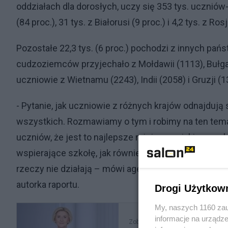
oddziałach dla dorosłych, uczy się 353 tys. ucznió
(84 proc.), 31 tys. z Białorusi (9 proc.) i 4,2 tys. z Rosj
Pozostałe 22,3 tys. (6 proc.) pochodzi z innych pań
cudzoziemców przyjechało z Mołdawii (1113), Bułgar
uczniowie z Wietnamu (2243), Indii (2058) i Gruzji (1
- Pytanie, jak uczniowie z różnych krajów odnajdują 
wszystkich. Rozmawiamy o tym i robimy na ten tem
uczniów, że jest to najlepsze miejsce, w jakim prze
wspierające szkołę, jak również ministerstwo, mie
rzeczy nie działają – mówi agencji Newseria Elżbiet
autorka raportu.
Drogi Użytkow
My, naszych 1160 zau
informacje na urządze
Zobacz także