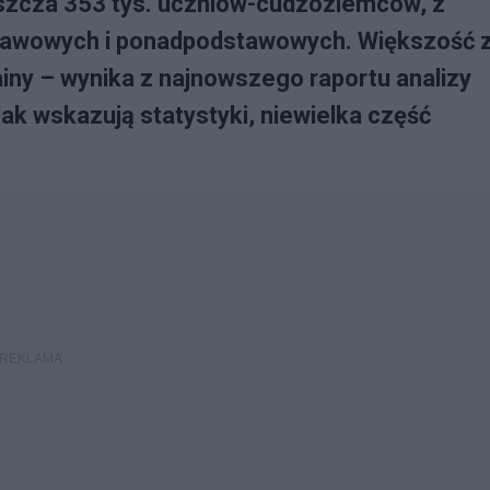
szcza 353 tys. uczniów-cudzoziemców, z
stawowych i ponadpodstawowych. Większość 
rainy – wynika z najnowszego raportu analizy
ak wskazują statystyki, niewielka część