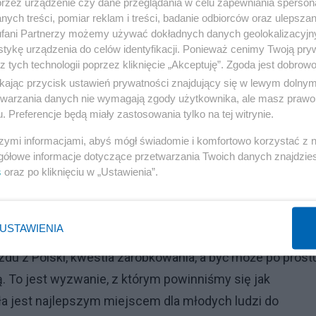
przez urządzenie czy dane przeglądania w celu zapewniania sperson
nia TVN24 o Kornhauser-Dudzie. "Nieprawdziwe
ych treści, pomiar reklam i treści, badanie odbiorców oraz ulepszan
fani Partnerzy możemy używać dokładnych danych geolokalizacyjn
tykę urządzenia do celów identyfikacji. Ponieważ cenimy Twoją pry
z tych technologii poprzez kliknięcie „Akceptuję”. Zgoda jest dobro
ikając przycisk ustawień prywatności znajdujący się w lewym dolny
Reklama
etwarzania danych nie wymagają zgody użytkownika, ale masz prawo 
. Preferencje będą miały zastosowania tylko na tej witrynie.
tatystyk
szymi informacjami, abyś mógł świadomie i komfortowo korzystać z
nie” z systemu edukacji starszych uczniów. Z raportu
gółowe informacje dotyczące przetwarzania Twoich danych znajdzi
s
oraz po kliknięciu w „Ustawienia”.
auki do ukończenia szkoły, zwłaszcza między III a IV kla
. Z systemu „znika” wtedy nawet ok. 35 proc. rocznika.
USTAWIENIA
em edukacji przed uzyskaniem matury czy przed
du z Polski, kwestia zarobkowania, a być może po prost
. To jest wyzwanie, z którym powinniśmy się jak
ła jest najlepszym miejscem dla młodych ludzi do