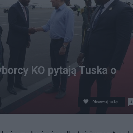
yborcy KO pytają Tuska o
2
Obserwuj notkę