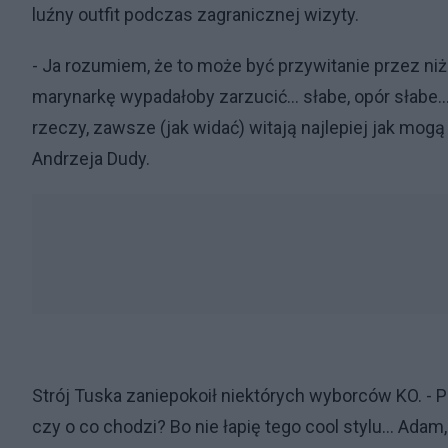
luźny outfit podczas zagranicznej wizyty.
- Ja rozumiem, że to może być przywitanie przez ni
marynarkę wypadałoby zarzucić… słabe, opór słabe…
rzeczy, zawsze (jak widać) witają najlepiej jak mog
Andrzeja Dudy.
Strój Tuska zaniepokoił niektórych wyborców KO. - 
czy o co chodzi? Bo nie łapię tego cool stylu... Ad