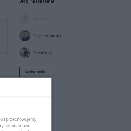
Blogi na ten temat
dzierzba
Zbigniew Kuźmiuk
Beem.Deep
Napisz notkę
ęp i przechowujemy
ory, standardowe