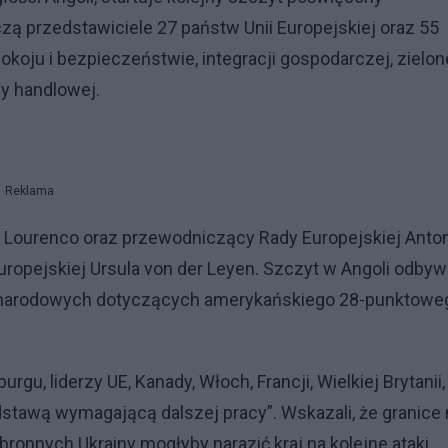
zą przedstawiciele 27 państw Unii Europejskiej oraz 55
pokoju i bezpieczeństwie, integracji gospodarczej, zielon
cy handlowej.
Reklama
 Lourenco oraz przewodniczący Rady Europejskiej Anto
ropejskiej Ursula von der Leyen. Szczyt w Angoli odbyw
ynarodowych dotyczących amerykańskiego 28-punktowe
u, liderzy UE, Kanady, Włoch, Francji, Wielkiej Brytanii,
podstawą wymagającą dalszej pracy”. Wskazali, że granice 
bronnych Ukrainy mogłyby narazić kraj na kolejne ataki.