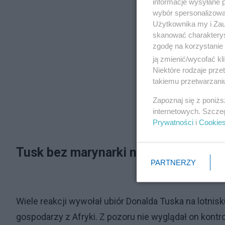
informacje wysyłane 
wybór spersonalizowan
Użytkownika my i Zau
skanować charakterys
zgodę na korzystanie 
ją zmienić/wycofać kl
Niektóre rodzaje prz
takiemu przetwarzaniu
Zapoznaj się z poniż
internetowych. Szcze
Prywatności
i
Cookie
Tusk bez marynarki na oficjalnym po
PARTNERZY
Wiele reakcji wywołał ubiór Donalda Tuska na lotni
gospodarzy z Afryki. Z pozoru nie wyglądał on kontr