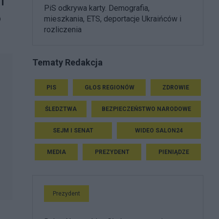
i
PiS odkrywa karty. Demografia,
o
mieszkania, ETS, deportacje Ukraińców i
rozliczenia
Tematy Redakcja
PIS
GŁOS REGIONÓW
ZDROWIE
ŚLEDZTWA
BEZPIECZEŃSTWO NARODOWE
SEJM I SENAT
WIDEO SALON24
MEDIA
PREZYDENT
PIENIĄDZE
Prezydent