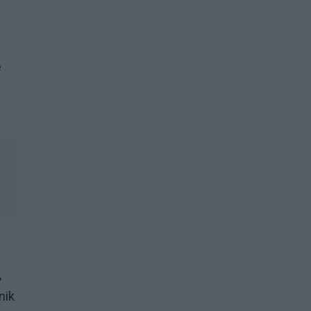
e
,
nik