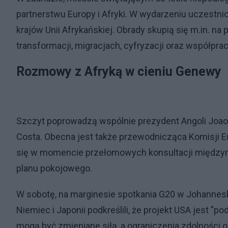
partnerstwu Europy i Afryki. W wydarzeniu uczestnic
krajów Unii Afrykańskiej. Obrady skupią się m.in. na 
transformacji, migracjach, cyfryzacji oraz współpra
Rozmowy z Afryką w cieniu Genewy
Szczyt poprowadzą wspólnie prezydent Angoli Joao
Costa. Obecna jest także przewodnicząca Komisji Eu
się w momencie przełomowych konsultacji międz
planu pokojowego.
W sobotę, na marginesie spotkania G20 w Johannesburg
Niemiec i Japonii podkreślili, że projekt USA jest "
mogą być zmieniane siłą, a ograniczenia zdolności o