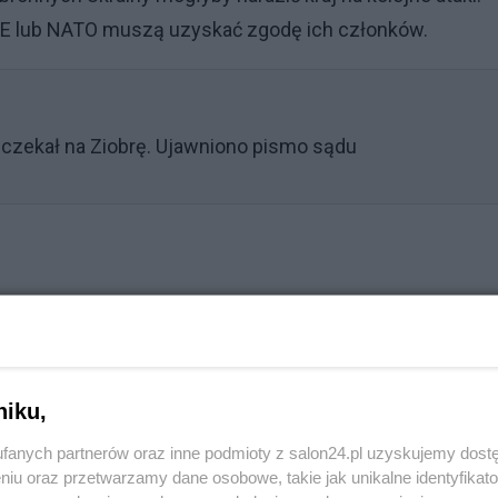
 UE lub NATO muszą uzyskać zgodę ich członków.
 czekał na Ziobrę. Ujawniono pismo sądu
niku,
fanych partnerów oraz inne podmioty z salon24.pl uzyskujemy dost
niu oraz przetwarzamy dane osobowe, takie jak unikalne identyfikat