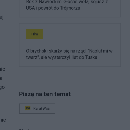
Rok z Nawrockim. Głośne weta, sojusz z
USA i powrót do Trójmorza
ej
Film
Olbrychski skarży się na rząd. "Napluł mi w
twarz", ale wystarczył list do Tuska
nio
a
go
Piszą na ten temat
Rafał Woś
nie