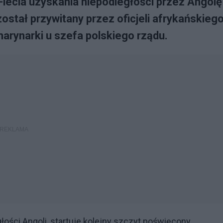
ecia uzyskania niepodległości przez Angolę 
ostał przywitany przez oficjeli afrykańskieg
 marynarki u szefa polskiego rządu.
ości Angoli, startuje kolejny szczyt poświęcony