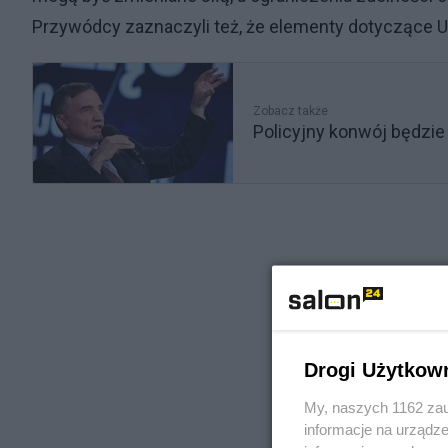
Przywódcy zaznaczyli też, że elementy dotyczące
Zobacz także
Policyjny konwój będzie
Drogi Użytkow
My, naszych 1162 zau
informacje na urządze