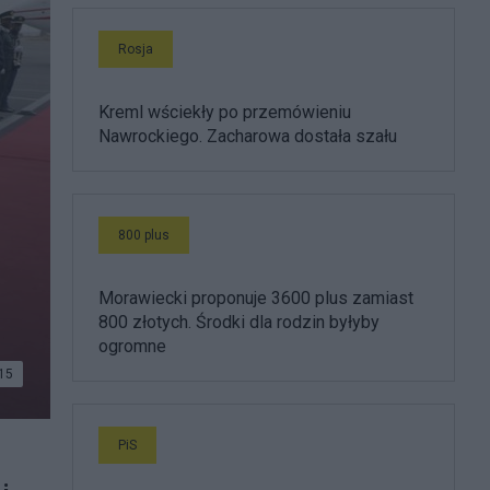
Rosja
Kreml wściekły po przemówieniu
Nawrockiego. Zacharowa dostała szału
800 plus
Morawiecki proponuje 3600 plus zamiast
800 złotych. Środki dla rodzin byłyby
ogromne
15
PiS