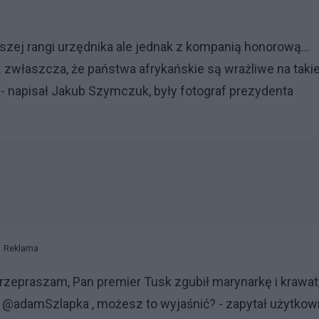
ższej rangi urzędnika ale jednak z kompanią honorową…
 zwłaszcza, że państwa afrykańskie są wrażliwe na taki
ą - napisał Jakub Szymczuk, były fotograf prezydenta
Reklama
Przepraszam, Pan premier Tusk zgubił marynarkę i krawat
am, @adamSzlapka , możesz to wyjaśnić? - zapytał użytkow