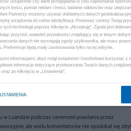
przez urządzenie czy dane przeglądania w celu zapewniania sperson
ych treści, pomiar reklam i treści, badanie odbiorców oraz ulepszan
fani Partnerzy możemy używać dokładnych danych geolokalizacyjn
tykę urządzenia do celów identyfikacji. Ponieważ cenimy Twoją pry
z tych technologii poprzez kliknięcie „Akceptuję”. Zgoda jest dobro
ikając przycisk ustawień prywatności znajdujący się w lewym dolny
etwarzania danych nie wymagają zgody użytkownika, ale masz prawo 
. Preferencje będą miały zastosowania tylko na tej witrynie.
szymi informacjami, abyś mógł świadomie i komfortowo korzystać z
gółowe informacje dotyczące przetwarzania Twoich danych znajdzi
s
oraz po kliknięciu w „Ustawienia”.
witaniu
USTAWIENIA
Reklama
sku w Luandzie podczas ceremonii powitania przez
owersyjnie, ale wielu komentatorów nie spodobał się zby