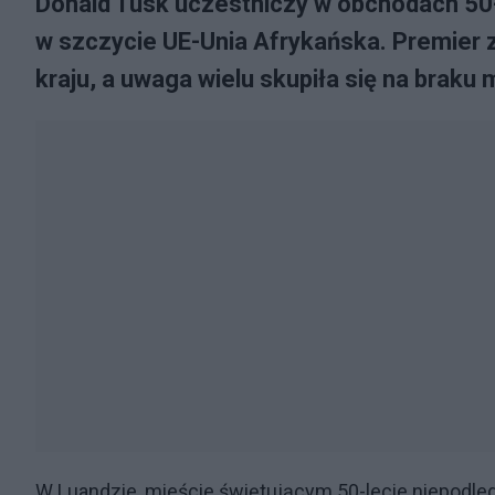
Donald Tusk uczestniczy w obchodach 50-l
w szczycie UE-Unia Afrykańska. Premier z
kraju, a uwaga wielu skupiła się na braku
W Luandzie, mieście świętującym 50-lecie niepodległ