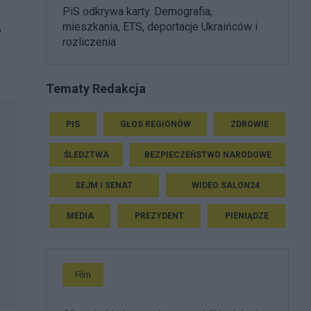
PiS odkrywa karty. Demografia,
,
mieszkania, ETS, deportacje Ukraińców i
rozliczenia
Tematy Redakcja
PIS
GŁOS REGIONÓW
ZDROWIE
ŚLEDZTWA
BEZPIECZEŃSTWO NARODOWE
SEJM I SENAT
WIDEO SALON24
MEDIA
PREZYDENT
PIENIĄDZE
Film