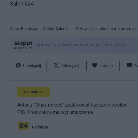
Salonik24
Autor: Redakcja
Źródło: Salon24
© Artykuł jest chroniony prawem aut
Udostępnij
Udostępnij
Lubię to!
S
Rozmaitości
Aktor z "M jak miłość" zaatakował fizycznie posłów
PiS. Prokuratura ma wytłumaczenie
Redakcja