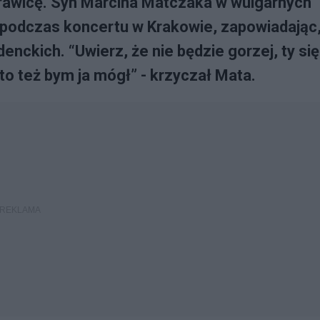
prawicę. Syn Marcina Matczaka w wulgarnych
podczas koncertu w Krakowie, zapowiadając
nckich. “Uwierz, że nie będzie gorzej, ty się
o też bym ja mógł” - krzyczał Mata.