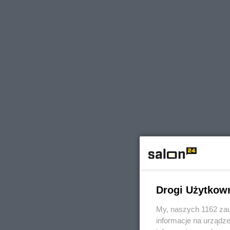
Drogi Użytkow
My, naszych 1162 zau
informacje na urządze