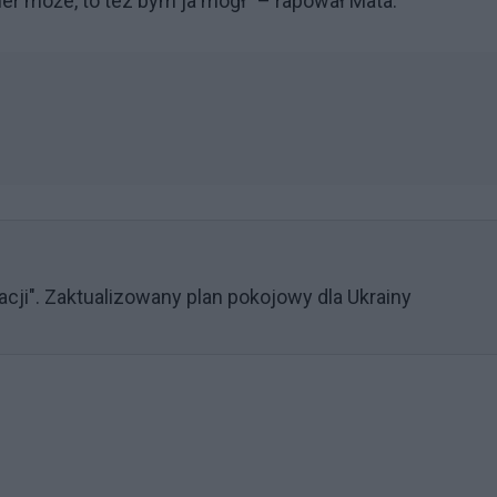
ner może, to tez bym ja mógł” – rapował Mata.
cji". Zaktualizowany plan pokojowy dla Ukrainy