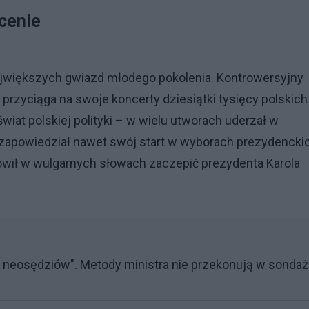
scenie
 największych gwiazd młodego pokolenia. Kontrowersyjny
rzyciąga na swoje koncerty dziesiątki tysięcy polskich
iat polskiej polityki – w wielu utworach uderzał w
mu zapowiedział nawet swój start w wyborach prezydencki
owił w wulgarnych słowach zaczepić prezydenta Karola
 neosędziów". Metody ministra nie przekonują w sonda