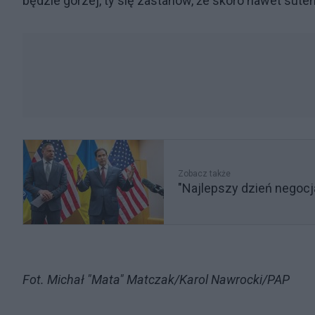
będzie gorzej, ty się zastanów, że skoro nawet sute
Zobacz także
"Najlepszy dzień negocja
Fot. Michał "Mata" Matczak/Karol Nawrocki/PAP