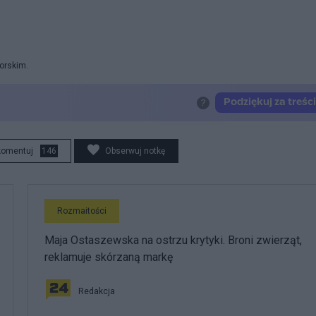
orskim.
komentuj
146
Obserwuj notkę
Rozmaitości
Maja Ostaszewska na ostrzu krytyki. Broni zwierząt,
reklamuje skórzaną markę
Redakcja