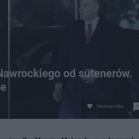
Nawrockiego od sutenerów.
ie
1
Obserwuj notkę