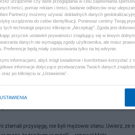
przez urządzenie czy dane przeglądania w celu zapewniania sperson
ych treści, pomiar reklam i treści, badanie odbiorców oraz ulepszan
fani Partnerzy możemy używać dokładnych danych geolokalizacyjn
tykę urządzenia do celów identyfikacji. Ponieważ cenimy Twoją pry
z tych technologii poprzez kliknięcie „Akceptuję”. Zgoda jest dobro
ikając przycisk ustawień prywatności znajdujący się w lewym dolny
etwarzania danych nie wymagają zgody użytkownika, ale masz prawo 
. Preferencje będą miały zastosowania tylko na tej witrynie.
ron Arenie. W pewnym momencie koncertu raper
singla, w tekście którego znalazło się odniesienie do
szymi informacjami, abyś mógł świadomie i komfortowo korzystać z
gółowe informacje dotyczące przetwarzania Twoich danych znajdzi
ł prezydenta, powielając plotkę, jakoby w przeszłości
s
oraz po kliknięciu w „Ustawienia”.
dzie przeciwko Onetowi, który posłużył się w artykule z
ył Karol Nawrocki, a redakcja chciała po wyborach
iał też, że jako głowa państwa “złamałałby każde tabu”.
USTAWIENIA
ręta.
 złamali przysięgę, nie byli mężowie stanu. Uwierz, że n