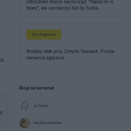
Olbrychski skarży się na rząd. "Napluł mi w
twarz", ale wystarczył list do Tuska
Głos Regionów
Brutalny atak przy Złotych Tarasach. Policja
namierza agresora
ch.
Blogi na ten temat
Ja Falski
żu
Karolina Nowicka