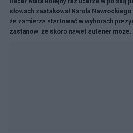
Raper Mata kolejny raz uderza w polską 
słowach zaatakował Karola Nawrockiego 
że zamierza startować w wyborach prezyde
zastanów, że skoro nawet sutener może, t