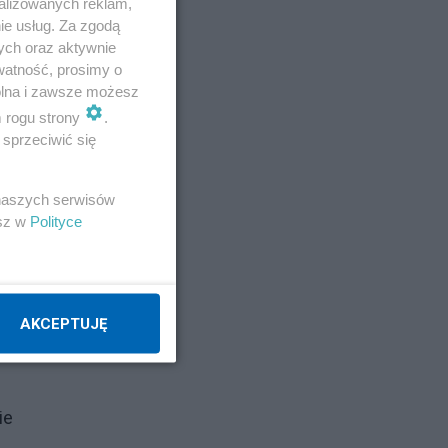
alizowanych reklam,
ie usług. Za zgodą
ych oraz aktywnie
watność, prosimy o
wolna i zawsze możesz
m rogu strony
.
sprzeciwić się
 naszych serwisów
esz w
Polityce
AKCEPTUJĘ
ie