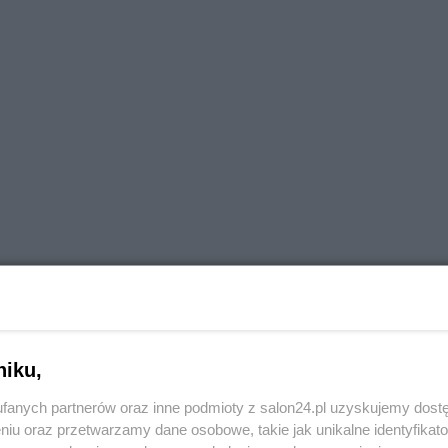
niku,
fanych partnerów oraz inne podmioty z salon24.pl uzyskujemy dost
niu oraz przetwarzamy dane osobowe, takie jak unikalne identyfikat