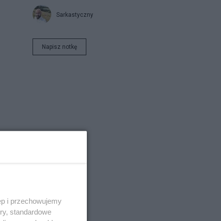
Sarkastyczny
Napisz notkę
ęp i przechowujemy
ory, standardowe