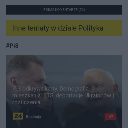
POKAŻ KOMENTARZE (50)
Inne tematy w dziale
Polityka
#
PiS
PiS odkrywa karty. Demografia,
mieszkania, ETS, deportacje Ukraińców i
rozliczenia
Redakcja
197