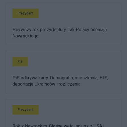
Prezydent
Pierwszy rok prezydentury. Tak Polacy oceniają
Nawrockiego
PiS
PiS odkrywa karty. Demografia, mieszkania, ETS,
deportacje Ukraińców i rozliczenia
Prezydent
Rok z Nawrockim. Głośne weta, sojusz z USA i