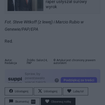
raper usłyszał surowy
wyrok
Fot. Steve Witkoff (z lewej) i Marcio Rubio w
Genewie/PAP/EPA
Red.
Autor:
Źródło: Salon24,
© Artykuł jest chroniony prawem
Redakcja
PAP
autorskim
Udostępnij
Udostępnij
Lubię to!
Skomentuj
50
Obserwuj notkę