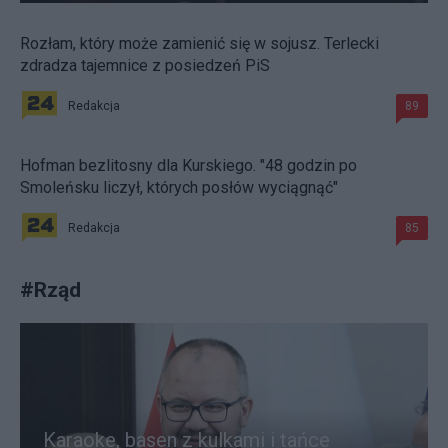
Rozłam, który może zamienić się w sojusz. Terlecki
zdradza tajemnice z posiedzeń PiS
Redakcja
89
Hofman bezlitosny dla Kurskiego. "48 godzin po
Smoleńsku liczył, których posłów wyciągnąć"
Redakcja
85
#
Rząd
Karaoke, basen z kulkami i tańce