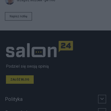
Grzegorz Wszołek - gw1990
Napisz notkę
Podziel się swoją opinią
ZAŁÓŻ BLOG
Polityka