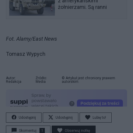
z amerykańskimi
żołnierzami. Są ranni
Fot. Alamy/East News
Tomasz Wypych
Autor:
Źródło:
© Artykuł jest chroniony prawem
Redakcja
Media
autorskim.
Udostępnij
Udostępnij
Lubię to!
Skomentuj
1
Obserwuj notkę