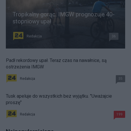
Tropikalny gorąc. IMGW prognozuje 40-
stopniowy upał
Redakcja
36
Padł rekordowy upał. Teraz czas na nawałnice, są
ostrzeżenia IMGW
Redakcja
35
Tusk apeluje do wszystkich bez wyjątku. "Uważajcie
proszę"
Redakcja
199