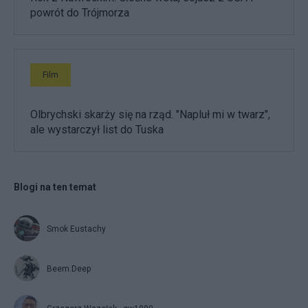
powrót do Trójmorza
Film
Olbrychski skarży się na rząd. "Napluł mi w twarz",
ale wystarczył list do Tuska
Blogi na ten temat
Smok Eustachy
Beem.Deep