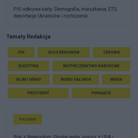
PiS odkrywa karty. Demografia, mieszkania, ETS,
deportacje Ukraińców i rozliczenia
Tematy Redakcja
PIS
GŁOS REGIONÓW
ZDROWIE
ŚLEDZTWA
BEZPIECZEŃSTWO NARODOWE
SEJM I SENAT
WIDEO SALON24
MEDIA
PREZYDENT
PIENIĄDZE
Prezydent
Rok z Nawrockim. Głośne weta, sojusz z USA i