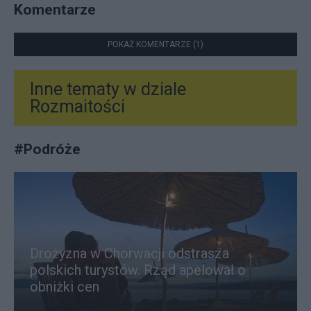
Komentarze
POKAŻ KOMENTARZE (1)
Inne tematy w dziale
Rozmaitości
#
Podróże
Drożyzna w Chorwacji odstrasza
polskich turystów. Rząd apelował o
obniżki cen