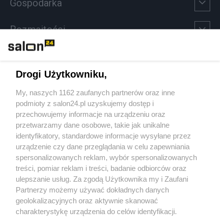
Gospodarka
Rozmaitości
Technologie
Drogi Użytkowniku,
Sport
My, naszych 1162 zaufanych partnerów oraz inne
podmioty z salon24.pl uzyskujemy dostęp i
Społeczeństwo
przechowujemy informacje na urządzeniu oraz
przetwarzamy dane osobowe, takie jak unikalne
Kultura
identyfikatory, standardowe informacje wysyłane przez
urządzenie czy dane przeglądania w celu zapewniania
spersonalizowanych reklam, wybór spersonalizowanych
treści, pomiar reklam i treści, badanie odbiorców oraz
ulepszanie usług. Za zgodą Użytkownika my i Zaufani
X
Facebook
Instagram
Youtube
Partnerzy możemy używać dokładnych danych
geolokalizacyjnych oraz aktywnie skanować
charakterystykę urządzenia do celów identyfikacji.