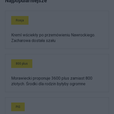
Najpopularniejsze
Rosja
Kreml wściekły po przemówieniu Nawrockiego.
Zacharowa dostała szału
800 plus
Morawiecki proponuje 3600 plus zamiast 800
złotych. Środki dla rodzin byłyby ogromne
PiS