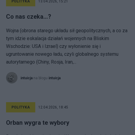
POLITYKA
13.04.2026, 15:21
Co nas czeka...?
Wojna (obrona starego układu sił geopolitycznych, a co za
tym idzie eskalacja działań wojennych na Bliskim
Wschodzie: USA i Izrael) czy wyłonienie się i
ugruntowanie nowego ładu, czyli globalnego systemu
autorytarnego (Chiny, Rosja, Iran,...
intuicja
na blogu
intuicja
POLITYKA
12.04.2026, 18:45
Orban wygra te wybory