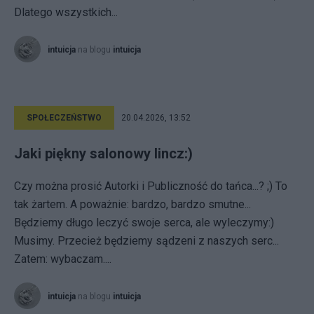
Dlatego wszystkich...
intuicja
na blogu
intuicja
SPOŁECZEŃSTWO
20.04.2026, 13:52
Jaki piękny salonowy lincz:)
Czy można prosić Autorki i Publiczność do tańca...? ;) To
tak żartem. A poważnie: bardzo, bardzo smutne...
Będziemy długo leczyć swoje serca, ale wyleczymy:)
Musimy. Przecież będziemy sądzeni z naszych serc...
Zatem: wybaczam....
intuicja
na blogu
intuicja