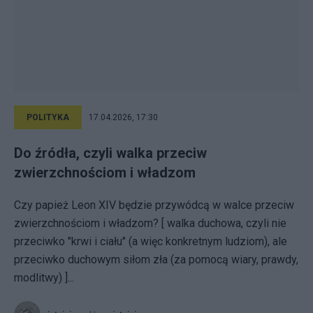
POLITYKA
17.04.2026, 17:30
Do źródła, czyli walka przeciw
zwierzchnościom i władzom
Czy papież Leon XIV będzie przywódcą w walce przeciw
zwierzchnościom i władzom? [ walka duchowa, czyli nie
przeciwko "krwi i ciału" (a więc konkretnym ludziom), ale
przeciwko duchowym siłom zła (za pomocą wiary, prawdy,
modlitwy) ]...