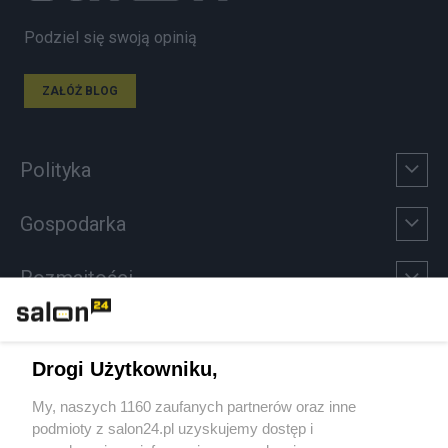
Podziel się swoją opinią
ZAŁÓŻ BLOG
Polityka
Gospodarka
Rozmaitości
Technologie
Drogi Użytkowniku,
Sport
My, naszych 1160 zaufanych partnerów oraz inne
podmioty z salon24.pl uzyskujemy dostęp i
Społeczeństwo