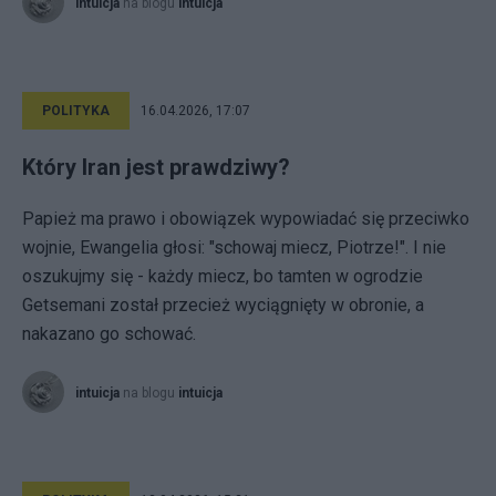
intuicja
na blogu
intuicja
POLITYKA
16.04.2026, 17:07
Który Iran jest prawdziwy?
Papież ma prawo i obowiązek wypowiadać się przeciwko
wojnie, Ewangelia głosi: "schowaj miecz, Piotrze!". I nie
oszukujmy się - każdy miecz, bo tamten w ogrodzie
Getsemani został przecież wyciągnięty w obronie, a
nakazano go schować.
intuicja
na blogu
intuicja