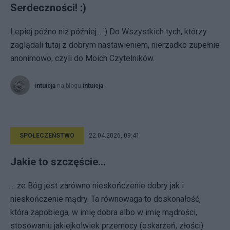
Serdeczności! :)
Lepiej późno niż później... :) Do Wszystkich tych, którzy
zaglądali tutaj z dobrym nastawieniem, nierzadko zupełnie
anonimowo, czyli do Moich Czytelników.
intuicja
na blogu
intuicja
SPOŁECZEŃSTWO
22.04.2026, 09:41
Jakie to szczęście...
... że Bóg jest zarówno nieskończenie dobry jak i
nieskończenie mądry. Ta równowaga to doskonałość,
która zapobiega, w imię dobra albo w imię mądrości,
stosowaniu jakiejkolwiek przemocy (oskarżeń, złości).