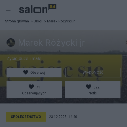
Strona główna
Blogi
Marek Różycki jr
Marek Różycki jr
Życie duże i małe
Obserwuj
WIADOMOŚĆ
71
322
Obserwujących
Notki
SPOŁECZEŃSTWO
23.12.2025, 14:40