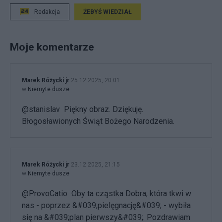
Redakcja
ŻEBYŚ WIEDZIAŁ
Moje komentarze
Marek Różycki jr
25.12.2025, 20:01
w
Niemyte dusze
@stanislav Piękny obraz. Dziękuję.
Błogosławionych Świąt Bożego Narodzenia.
Marek Różycki jr
23.12.2025, 21:15
w
Niemyte dusze
@ProvoCatio Oby ta cząstka Dobra, która tkwi w
nas - poprzez &#039;pielęgnację&#039; - wybiła
się na &#039;plan pierwszy&#039;. Pozdrawiam