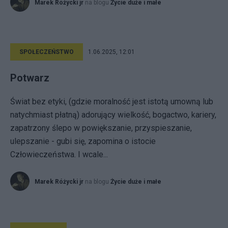
Marek Różycki jr
na blogu
Życie duże i małe
SPOŁECZEŃSTWO
1.06.2025, 12:01
Potwarz
Świat bez etyki, (gdzie moralność jest istotą umowną lub
natychmiast płatną) adorujący wielkość, bogactwo, kariery,
zapatrzony ślepo w powiększanie, przyspieszanie,
ulepszanie - gubi się, zapomina o istocie
Człowieczeństwa. I wcale...
Marek Różycki jr
na blogu
Życie duże i małe