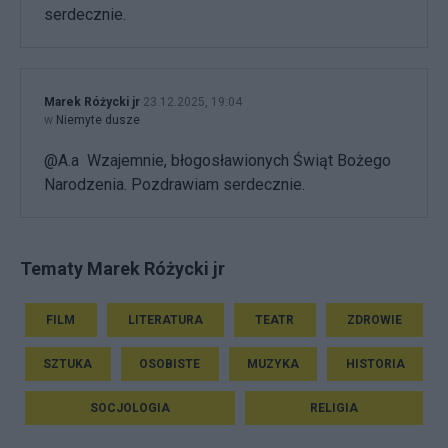
serdecznie.
Marek Różycki jr
23.12.2025, 19:04
w
Niemyte dusze
@A.a Wzajemnie, błogosławionych Świąt Bożego
Narodzenia. Pozdrawiam serdecznie.
Tematy Marek Różycki jr
FILM
LITERATURA
TEATR
ZDROWIE
SZTUKA
OSOBISTE
MUZYKA
HISTORIA
SOCJOLOGIA
RELIGIA