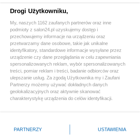
Drogi Użytkowniku,
Sport
My, naszych 1162 zaufanych partnerów oraz inne
podmioty z salon24.pl uzyskujemy dostęp i
Społeczeństwo
przechowujemy informacje na urządzeniu oraz
przetwarzamy dane osobowe, takie jak unikalne
Kultura
identyfikatory, standardowe informacje wysyłane przez
urządzenie czy dane przeglądania w celu zapewniania
spersonalizowanych reklam, wybór spersonalizowanych
treści, pomiar reklam i treści, badanie odbiorców oraz
ulepszanie usług. Za zgodą Użytkownika my i Zaufani
X
Facebook
Instagram
Youtube
Partnerzy możemy używać dokładnych danych
geolokalizacyjnych oraz aktywnie skanować
charakterystykę urządzenia do celów identyfikacji.
Web Content Media sp. z o. o. © 2022
Ponieważ cenimy Twoją prywatność, prosimy o zgodę na
korzystanie z tych technologii poprzez kliknięcie
„Akceptuję”. Zgoda jest dobrowolna i zawsze możesz ją
Pomoc
O nas
Praca
Reklama
Kontakt
zmienić/wycofać klikając przycisk ustawień prywatności
PARTNERZY
USTAWIENIA
znajdujący się w lewym dolnym rogu strony
. Niektóre