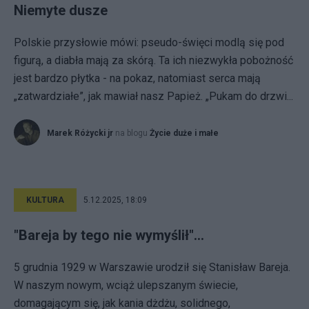
Niemyte dusze
Polskie przysłowie mówi: pseudo-święci modlą się pod
figurą, a diabła mają za skórą. Ta ich niezwykła pobożność
jest bardzo płytka - na pokaz, natomiast serca mają
„zatwardziałe”, jak mawiał nasz Papież. „Pukam do drzwi...
Marek Różycki jr
na blogu
Życie duże i małe
KULTURA
5.12.2025, 18:09
"Bareja by tego nie wymyślił"...
5 grudnia 1929 w Warszawie urodził się Stanisław Bareja.
W naszym nowym, wciąż ulepszanym świecie,
domagającym się, jak kania dżdżu, solidnego,