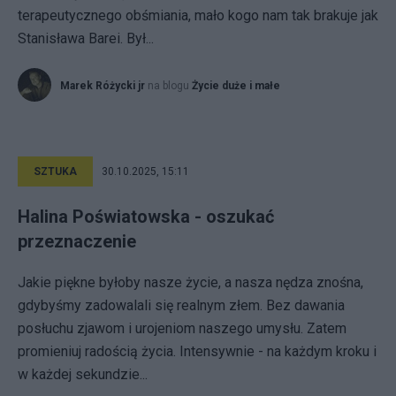
terapeutycznego obśmiania, mało kogo nam tak brakuje jak
Stanisława Barei. Był...
Marek Różycki jr
na blogu
Życie duże i małe
SZTUKA
30.10.2025, 15:11
Halina Poświatowska - oszukać
przeznaczenie
Jakie piękne byłoby nasze życie, a nasza nędza znośna,
gdybyśmy zadowalali się realnym złem. Bez dawania
posłuchu zjawom i urojeniom naszego umysłu. Zatem
promieniuj radością życia. Intensywnie - na każdym kroku i
w każdej sekundzie...