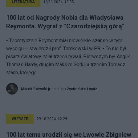
LITERATURA
13.11.2024, 12:33
100 lat od Nagrody Nobla dla Władysława
Reymonta. Wygrał z "Czarodziejską górą"
- Teoretycznie Reymont miał niewielkie szanse w tym
wyścigu – stwierdził prof. Tomkowski w PR. - To nie był
pisarz światowy. Miał trzech rywali. Pierwszym był Anglik
Thomas Hardy, drugim Maksim Gorki, a trzecim Tomasz
Mann, którego...
Marek Różycki jr
na blogu
Życie duże i małe
WIERSZE
29.10.2024, 12:29
100 lat temu urodził się we Lwowie Zbigniew